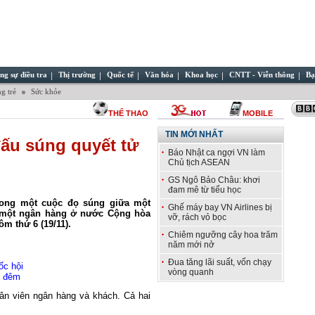
ng sự điều tra
Thị trường
Quốc tế
Văn hóa
Khoa học
CNTT - Viễn thông
Bạ
g trẻ
Sức khỏe
THỂ THAO
MOBILE
TIN MỚI NHẤT
ấu súng quyết tử
Báo Nhật ca ngợi VN làm
Chủ tịch ASEAN
GS Ngô Bảo Châu: khơi
đam mê từ tiểu học
rong một cuộc đọ súng giữa một
Ghế máy bay VN Airlines bị
i một ngân hàng ở nước Cộng hòa
vỡ, rách vỏ bọc
m thứ 6 (19/11).
Chiêm ngưỡng cây hoa trăm
năm mới nở
Đua tăng lãi suất, vốn chạy
ốc hội
vòng quanh
t đêm
ân viên ngân hàng và khách. Cả hai