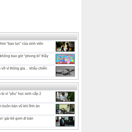
him “bạo lực” của sinh viên
hông bao giờ “phong bì” thầy
 vỡ vì thông gia… khẩu chiến
tù vì “yêu” học sinh cấp 2
 buôn bán vũ khí lĩnh án
n’ gái trẻ gom đi bán