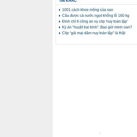
TIN KHÁC
1001 cách khoe mông của sao
Câu được cá nước ngọt khổng lồ 160 kg
Đình chỉ 6 công an vụ clip 'nuy toàn tập'
Kỳ án “huyệt trai trinh”: Bao giờ minh oan?
Clip “gái mại dâm nuy toàn tập” là thật
Liên hệ tòa soạn
Liên hệ quảng cáo