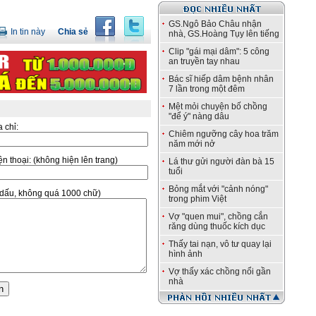
GS.Ngô Bảo Châu nhận
In tin này
Chia sẻ
nhà, GS.Hoàng Tụy lên tiếng
Clip "gái mại dâm": 5 công
an truyền tay nhau
Bác sĩ hiếp dâm bệnh nhân
7 lần trong một đêm
Mệt mỏi chuyện bố chồng
"để ý" nàng dâu
a chỉ:
Chiêm ngưỡng cây hoa trăm
năm mới nở
̣n thoại:
(không hiện lên trang)
Lá thư gửi người đàn bà 15
tuổi
Bỏng mắt với "cảnh nóng"
ó dấu, không quá 1000 chữ)
trong phim Việt
Vợ "quen mui", chồng cắn
răng dùng thuốc kích dục
Thấy tai nạn, vô tư quay lại
hình ảnh
Vợ thấy xác chồng nổi gần
nhà