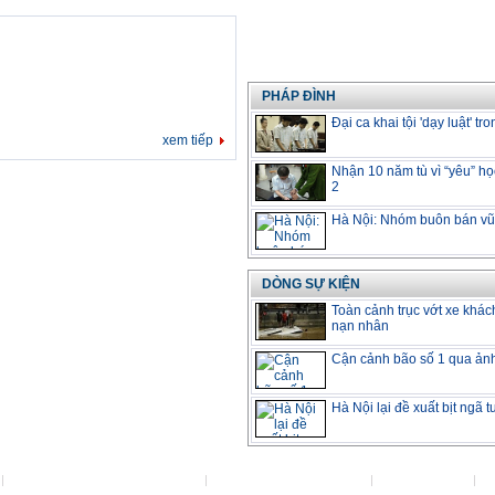
PHÁP ĐÌNH
Đại ca khai tội 'dạy luật' tro
xem tiếp
Nhận 10 năm tù vì “yêu” họ
2
Hà Nội: Nhóm buôn bán vũ 
DÒNG SỰ KIỆN
Toàn cảnh trục vớt xe khác
nạn nhân
Cận cảnh bão số 1 qua ản
Hà Nội lại đề xuất bịt ngã 
Đặt VietNamNet làm trang chủ
Việc làm tại VietNamNet
Lanhdao.Net
H