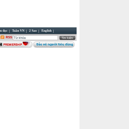
n đọc
Tuần VN
2 Sao
English
RSS