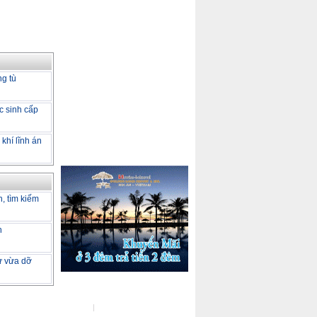
ng tù
c sinh cấp
khí lĩnh án
h, tìm kiếm
h
tư vừa dỡ
ot Line :
(04) 37722729
Đo kiểm tốc độ