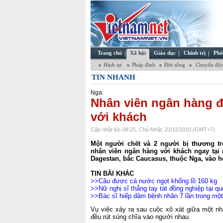
Trang chủ
Xã hội
Giáo dục
Chính trị
Phó
Hình sự
Pháp đình
Đời sống
Chuyển độn
TIN NHANH
Nga:
Nhân viên ngân hàng đ
với khách
Cập nhật lúc 08:25, Chủ Nhật, 21/11/2010 (GMT+7)
Một người chết và 2 người bị thương t
nhân viên ngân hàng với khách ngay tạ
Dagestan, bắc Caucasus, thuộc Nga, vào hô
TIN BÀI KHÁC
>>
Câu được cá nước ngọt khổng lồ 160 kg
>>
Nữ nghị sĩ thẳng tay tát đồng nghiệp tại qu
>>
Bác sĩ hiếp dâm bệnh nhân 7 lần trong mộ
Vụ việc xảy ra sau cuộc xô xát giữa một nh
đều rút súng chĩa vào người nhau.