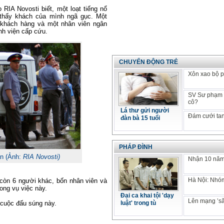
RIA Novosti biết, một loạt tiếng nổ
 thấy khách của mình ngã gục. Một
 khách hàng và một nhân viên ngân
h viện cấp cứu.
CHUYỂN ĐỘNG TRẺ
Xôn xao bộ p
SV Sư phạm k
cô?
Lá thư gửi người
Đám cưới tan
đàn bà 15 tuổi
PHÁP ĐÌNH
án (Ảnh:
RIA Novosti)
Nhận 10 năm 
Hà Nội: Nhóm
 còn 6 người khác, bốn nhân viên và
ong vụ việc này.
Đại ca khai tội 'dạy
Lên mạng ’să
 cuộc đấu súng này.
luật' trong tù