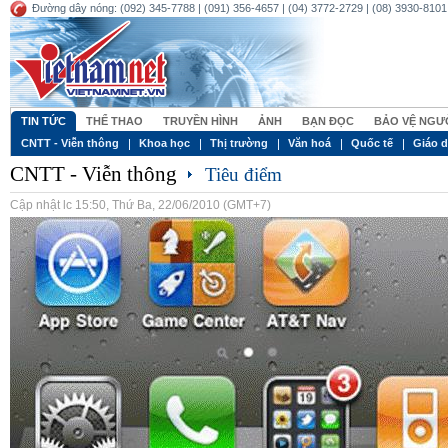
Đường dây nóng: (092) 345-7788 | (091) 356-4657 | (04) 3772-2729 | (08) 3930-8101 
TIN TỨC
THỂ THAO
TRUYỀN HÌNH
ẢNH
BẠN ĐỌC
BẢO VỆ NGƯƠ
CNTT - Viễn thông
Khoa học
Thị trường
Văn hoá
Quốc tế
Giáo 
CNTT - Viễn thông
Tiêu điểm
Cập nhật lc 15:50, Thứ Ba, 22/06/2010 (GMT+7)