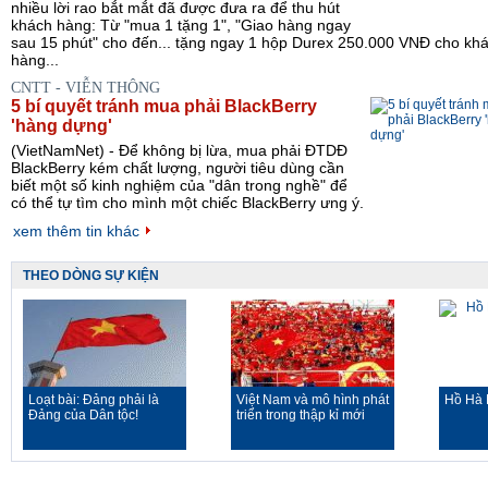
nhiều lời rao bắt mắt đã được đưa ra để thu hút
khách hàng: Từ "mua 1 tặng 1", "Giao hàng ngay
sau 15 phút" cho đến... tặng ngay 1 hộp Durex 250.000 VNĐ cho kh
hàng...
CNTT - VIỄN THÔNG
5 bí quyết tránh mua phải BlackBerry
'hàng dựng'
(VietNamNet) - Để không bị lừa, mua phải ĐTDĐ
BlackBerry kém chất lượng, người tiêu dùng cần
biết một số kinh nghiệm của "dân trong nghề" để
có thể tự tìm cho mình một chiếc BlackBerry ưng ý.
xem thêm tin khác
THEO DÒNG SỰ KIỆN
Loạt bài: Đảng phải là
Việt Nam và mô hình phát
Hồ Hà 
Đảng của Dân tộc!
triển trong thập kỉ mới