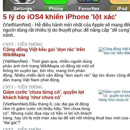
5 lý do iOS4 khiến iPhone 'lột xác'
(VietNamNet) - Hệ điều hành mới nhất của Apple sẽ mang đế
người dùng rất nhiều lý do thuyết phục để nâng cấp "dế cưng
mình.
CNTT - VIỄN THÔNG
Cộng đồng Việt kêu gọi 'dọn rác' trên
WikiMapia
(ViệtNamNet) - Thời gian qua, nhiều người dùng
phản ánh tình trạng WikiMapia có đăng tải một số
thông tin xuyên tạc, bôi nhọ, mang tính phản
động. Nhiều chiến dịch vận động "dọn sạch rác" lập tức được cộng 
dân mạng Việt Nam phát động.
CNTT - VIỄN THÔNG
Giảm cước 'chưa từng có', quyền lợi
khách hàng 'như chưa có'
(VietNamNet)-Đầu tháng 6, các đại gia di động
rầm rộ giảm cước với khẩu hiệu "lớn chưa từng
có". Nhưng cuộc đua này có hẳn vì lợi ích khách
hàng, hay chỉ là một màn xào lại để vét nốt những thuê bao mới của
"đại gia"?
CNTT - VIỄN THÔNG