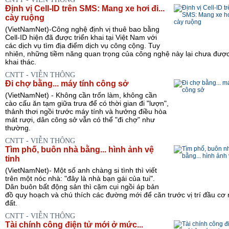
Định vị Cell-ID trên SMS: Mang xe hơi đi...
cày ruộng
(VietNamNet)-Công nghệ định vị thuê bao bằng
Cell-ID hiện đã được triển khai tại Việt Nam với
các dịch vụ tìm địa điểm dịch vụ công cộng. Tuy
nhiên, những tiềm năng quan trọng của công nghệ này lại chưa được
khai thác.
CNTT - VIỄN THÔNG
Đi chợ bằng... máy tính công sở
(VietNamNet) - Không cần trốn làm, không cần
cào cấu ăn tạm giữa trưa để có thời gian đi "lượn",
thảnh thơi ngồi trước máy tính và hưởng điều hòa
mát rượi, dân công sở vẫn có thể "đi chợ" như
thường.
CNTT - VIỄN THÔNG
Tìm phố, buôn nhà bằng... hình ảnh vệ
tinh
(VietNamNet)- Một số anh chàng si tình thì viết
trên một nóc nhà: "đây là nhà bạn gái của tui".
Dân buôn bất động sản thì cặm cụi ngồi áp bản
đồ quy hoạch và chú thích các đường mới để căn trước vị trí đầu cơ
đất.
CNTT - VIỄN THÔNG
Tài chính công điện tử mới ở mức...