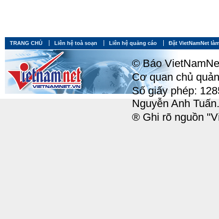
TRANG CHỦ
Liên hệ toà soạn
Liên hệ quảng cáo
Đặt VietNamNet làm
© Báo VietNamNet, 
Cơ quan chủ quản:
Số giấy phép: 12
Nguyễn Anh Tuấn
® Ghi rõ nguồn "Vi