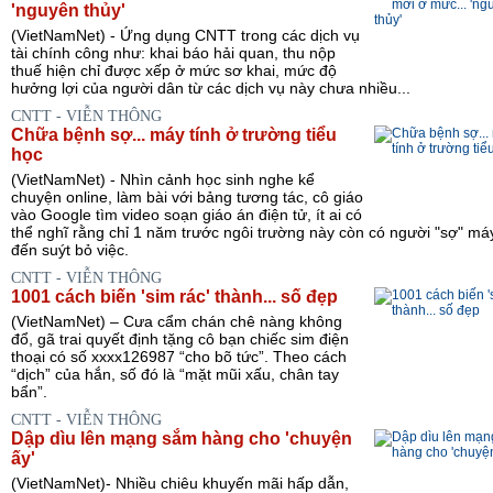
'nguyên thủy'
(VietNamNet) - Ứng dụng CNTT trong các dịch vụ
tài chính công như: khai báo hải quan, thu nộp
thuế hiện chỉ được xếp ở mức sơ khai, mức độ
hưởng lợi của người dân từ các dịch vụ này chưa nhiều...
CNTT - VIỄN THÔNG
Chữa bệnh sợ... máy tính ở trường tiểu
học
(VietNamNet) - Nhìn cảnh học sinh nghe kể
chuyện online, làm bài với bảng tương tác, cô giáo
vào Google tìm video soạn giáo án điện tử, ít ai có
thể nghĩ rằng chỉ 1 năm trước ngôi trường này còn có người "sợ" máy
đến suýt bỏ việc.
CNTT - VIỄN THÔNG
1001 cách biến 'sim rác' thành... số đẹp
(VietNamNet) – Cưa cẩm chán chê nàng không
đổ, gã trai quyết định tặng cô bạn chiếc sim điện
thoại có số xxxx126987 “cho bõ tức”. Theo cách
“dịch” của hắn, số đó là “mặt mũi xấu, chân tay
bẩn”.
CNTT - VIỄN THÔNG
Dập dìu lên mạng sắm hàng cho 'chuyện
ấy'
(VietNamNet)- Nhiều chiêu khuyến mãi hấp dẫn,