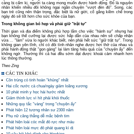
càng bị cấm kị, người ta càng mong muốn được hành động. Đó là nguyên
nhân khiến nhiều đôi không ngại ngần chuyện "vượt đèn đỏ". Song, các
bạn trẻ cũng nên thận trọng, đặc biệt là nữ giới, cố gắng kiềm chế trong
ngày đó sẽ tốt hơn cho sức khỏe của bạn.
Trong không gian bó hẹp và phải giữ "trật tự"
Thời gian và địa điểm không phù hợp lắm cho việc "hành sự" nhưng hai
bạn không thể cưỡng lại được sức hấp dẫn của nhau nên sẽ chấp nhận
vừa ... "làm" vừa lo người khác biết, nên phải hết sức "giữ trật tự". Trong
không gian yên tĩnh, chỉ có đôi tình nhân nghe được hơi thở của nhau và
phải hành động thật "gọn gàng" lại làm tăng hiệu quả của "chuyện ấy" đến
không ngờ. Thường thì cả hai đều sớm đạt được khoái cảm nhanh hơn
lúc thông thường.
Theo Zing
CÁC TIN KHÁC
Côn trùng có tinh hoàn "khủng" nhất
Hai cốc nước cà chua/ngày giảm loãng xương
10 phát minh y học hài hước nhất
Giảm thính lực vì hít phải khói thuốc
Những quy tắc "vàng" trong "chuyện ấy"
Phát hiện 12 tượng nhân sư 2300 năm
Phụ nữ căng thẳng dễ mắc bệnh tim
Phát hiện loài cóc mắt đỏ rực như máu
Phát hiện loài mực đỏ phát quang kì dị
10 câu hỏi khó dành cho Hawking