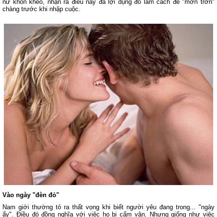
nữ khôn khéo, nhận ra điều này đã lợi dụng đó làm cách để "mơn trớn"
chàng trước khi nhập cuộc.
Vào ngày "đèn đỏ"
Nam giới thường tỏ ra thất vọng khi biết người yêu đang trong... "ngày
ấy". Điều đó đồng nghĩa với việc họ bị cấm vận. Nhưng giống như việc