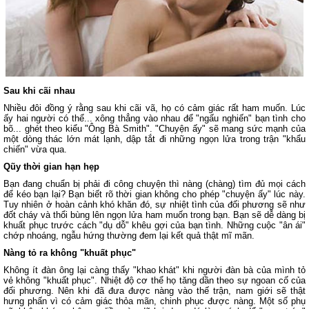
Sau khi cãi nhau
Nhiều đôi đồng ý rằng sau khi cãi vã, họ có cảm giác rất ham muốn. Lúc
ấy hai người có thể... xông thẳng vào nhau để "ngấu nghiến" bạn tình cho
bõ... ghét theo kiểu "Ông Bà Smith". "Chuyện ấy" sẽ mang sức mạnh của
một dòng thác lớn mát lạnh, dập tắt đi những ngọn lửa trong trận "khẩu
chiến" vừa qua.
Qũy thời gian hạn hẹp
Bạn đang chuẩn bị phải đi công chuyện thì nàng (chàng) tìm đủ mọi cách
để kéo bạn lại? Bạn biết rõ thời gian không cho phép "chuyện ấy" lúc này.
Tuy nhiên ở hoàn cảnh khó khăn đó, sự nhiệt tình của đối phương sẽ như
đốt cháy và thổi bùng lên ngọn lửa ham muốn trong bạn. Bạn sẽ dễ dàng bị
khuất phục trước cách "dụ dỗ" khêu gợi của bạn tình. Những cuộc "ân ái"
chớp nhoáng, ngẫu hứng thường đem lại kết quả thật mĩ mãn.
Nàng tỏ ra không "khuất phục"
Không ít đàn ông lại càng thấy "khao khát" khi người đàn bà của mình tỏ
vẻ không "khuất phục". Nhiệt độ cơ thể họ tăng dần theo sự ngoan cố của
đối phương. Nên khi đã đưa được nàng vào thế trận, nam giới sẽ thật
hưng phấn vì có cảm giác thỏa mãn, chinh phục được nàng. Một số phụ