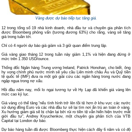
Vàng được dự báo tiếp tục tăng giá.
12 trong tổng số 19 nhà kinh doanh, nhà đầu tư và chuyên gia phân tích
được Bloomberg phỏng vấn (tương đương 63%) cho rằng, vàng sẽ tăng
giá trong tuần tới.
Chỉ có 4 người dự báo giá giảm và 3 giữ quan điểm trung lập.
Giá vàng giao tháng 12 trong tuần này giảm 1,1% và hiện đang đứng ở
mức trên 1.350 USD/ounce.
Thống đốc Ngân hàng Trung ương Ireland, Patrick Honohan, cho biết, ông
hy vọng chính phủ nước mình sẽ yêu cầu Liên minh châu Âu và Quỹ tiền
tệ quốc tế (IMF) đưa ra một gói giải cứu các ngân hàng trong nước đang
ngập ngụa trong nợ xấu.
Hồi đầu năm nay, mối lo ngại tương tự về Hy Lạp đã khiến giá vàng lên
mức cao kỷ lục.
Giá vàng có thể tăng “nếu tình hình trở lên tồi tệ hơn ở khu vực các nước
sử dụng đồng Euro và các nhà đầu tư sẽ lại tìm nơi ẩn trú an toàn ở vàng.
Xu hướng giảm giá sẽ bị chặn lại bởi rủi ro tiền tệ vẫn hiển hiện trước mắt
giới đầu tư”, Andrey Kryuchenkov, một chuyên gia phân tích của VTB
Capital tại London dự báo.
Dự báo hàng tuần đã được Bloomberg thực hiện cách đây 6 năm và có độ