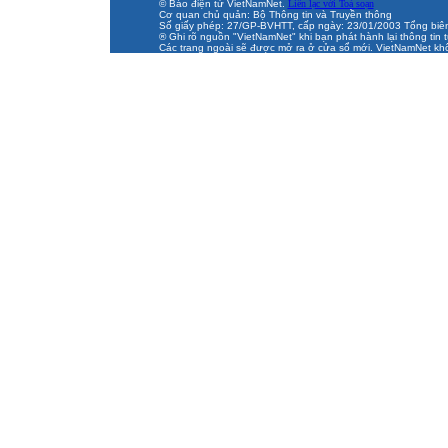
© Báo điện tử VietNamNet.
Liên lạc với Toà soạn
Cơ quan chủ quản: Bộ Thông tin và Truyền thông
Số giấy phép: 27/GP-BVHTT, cấp ngày: 23/01/2003 Tổng biên t
® Ghi rõ nguồn "VietNamNet" khi bạn phát hành lại thông tin t
Các trang ngoài sẽ được mở ra ở cửa sổ mới. VietNamNet khô