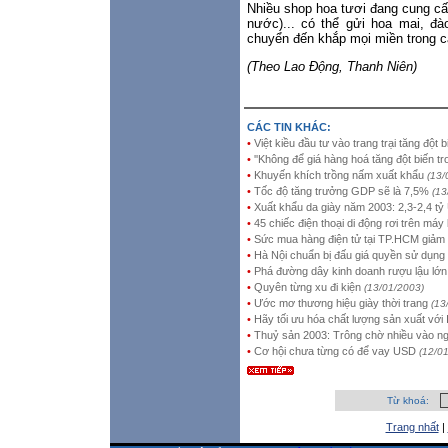
Nhiều shop hoa tươi đang cung cấ
nước)... có thể gửi hoa mai, đà
chuyển đến khắp mọi miền trong cả
(Theo Lao Động, Thanh Niên)
CÁC TIN KHÁC:
•
Việt kiều đầu tư vào trang trại tăng đột b
•
''Không để giá hàng hoá tăng đột biến tro
•
Khuyến khích trồng nấm xuất khẩu
(13/
•
Tốc độ tăng trưởng GDP sẽ là 7,5%
(13
•
Xuất khẩu da giày năm 2003: 2,3-2,4 t
•
45 chiếc điện thoại di động rơi trên máy
•
Sức mua hàng điện tử tại TP.HCM giảm
•
Hà Nội chuẩn bị đấu giá quyền sử dụng 
•
Phá đường dây kinh doanh rượu lậu lớn
•
Quyên từng xu đi kiện
(13/01/2003)
•
Ước mơ thương hiệu giày thời trang
(13
•
Hãy tối ưu hóa chất lượng sản xuất với
•
Thuỷ sản 2003: Trông chờ nhiều vào ng
•
Cơ hội chưa từng có để vay USD
(12/0
Từ khoá:
Trang nhất
|