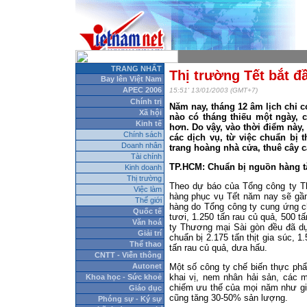
TRANG NHẤT
Thị trường Tết bắt đ
Bay lên Việt Nam
APEC 2006
15:51' 13/01/2003 (GMT+7)
Chính trị
Năm nay, tháng 12 âm lịch chỉ c
Xã hội
nào có tháng thiếu một ngày, 
Kinh tế
hơn. Do vậy, vào thời điểm này,
Chính sách
các dịch vụ, từ việc chuẩn bị
Doanh nhân
trang hoàng nhà cửa, thuê cây c
Tài chính
TP.HCM: Chuẩn bị nguồn hàng t
Kinh doanh
Thị trường
Theo dự báo của Tổng công ty T
Việc làm
hàng phục vụ Tết năm nay sẽ gần
Thế giới
hàng do Tổng công ty cung ứng ch
Quốc tế
tươi, 1.250 tấn rau củ quả, 500 
Văn hoá
ty Thương mại Sài gòn đều đã dự
Giải trí
chuẩn bị 2.175 tấn thịt gia súc,
Thể thao
tấn rau củ quả, dưa hấu.
CNTT - Viễn thông
Autonet
Một số công ty chế biến thực phẩ
khai vị, nem nhân hải sản, các 
Khoa học - Sức khoẻ
chiếm ưu thế của mọi năm như giò
Giáo dục
cũng tăng 30-50% sản lượng.
Phóng sự - Ký sự