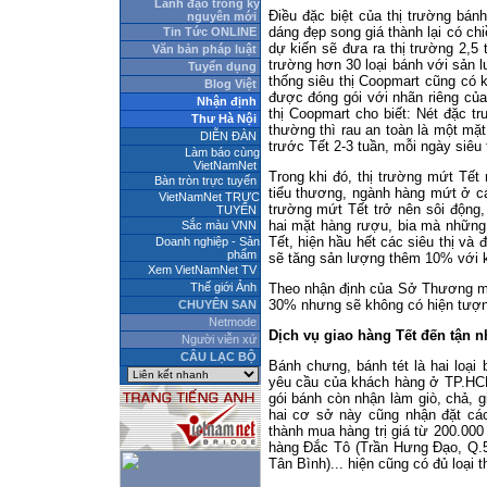
Lãnh đạo trong kỷ
Điều đặc biệt của thị trường bán
nguyên mới
dáng đẹp song giá thành lại có c
Tin Tức ONLINE
dự kiến sẽ đưa ra thị trường 2,5 
Văn bản pháp luật
trường hơn 30 loại bánh với sản l
Tuyển dụng
thống siêu thị Coopmart cũng có 
Blog Việt
được đóng gói với nhãn riêng củ
Nhận định
thị Coopmart cho biết: Nét đặc t
Thư Hà Nội
thường thì rau an toàn là một mặ
DIỄN ĐÀN
trước Tết 2-3 tuần, mỗi ngày siêu 
Làm báo cùng
VietNamNet
Trong khi đó, thị trường mứt Tế
Bàn tròn trực tuyến
tiểu thương, ngành hàng mứt ở cá
VietNamNet TRỰC
trường mứt Tết trở nên sôi động
TUYẾN
hai mặt hàng rượu, bia mà những 
Sắc màu VNN
Tết, hiện hầu hết các siêu thị và
Doanh nghiệp - Sản
phẩm
sẽ tăng sản lượng thêm 10% với kh
Xem VietNamNet TV
Thế giới Ảnh
Theo nhận định của Sở Thương mạ
30% nhưng sẽ không có hiện tượn
CHUYÊN SAN
Netmode
Dịch vụ giao hàng Tết đến tận n
Người viễn xứ
CÂU LẠC BỘ
Bánh chưng, bánh tét là hai loại
yêu cầu của khách hàng ở TP.HCM 
gói bánh còn nhận làm giò, chả, g
hai cơ sở này cũng nhận đặt các 
thành mua hàng trị giá từ 200.000
hàng Đắc Tô (Trần Hưng Đạo, Q.
Tân Bình)... hiện cũng có đủ loại