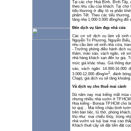
Tại các chợ Hoà Bình, Bình Tây, 
theo nhu cầu của khách. Tại chợ 
tiểu thương ở đây tỏ ra phấn kh
phẩm Tết. Theo các tiểu thương, 
tăng nhẹ 1.000-3.000 đồng/kg đối v
Đến dịch vụ làm đẹp nhà cửa
Các cơ sở dịch vụ làm vệ sinh n
Nguyễn Tri Phương, Nguyễn Biểu, 
nhu cầu làm vệ sinh nhà cửa, tran
- Trưởng phòng điều hành dịch vụ 
thảm, màn sáo, vách ngăn, vệ sin
nhà hàng khách sạn đến tư gia. T
mức giá khác nhau. Giá thông dụn
sáo, vách ngăn: 14.000-16.000 
2
3.000-12.000 đồng/m
; đánh bóng
Chạp), giá dịch vụ sẽ tăng khoảng
Và dịch vụ cho thuê mai cảnh
Dù năm nay mai kiểng mất mùa do
nhưng nhiều nhà vườn ở TP.HCM vẫ
Hoa kiểng - Bonsai TP.HCM cho bi
tứ quý... Mai trồng chậu bình tườ
trên bàn tiệc, tủ thờ, phòng khách
thú như: mai chiếu thủy, trùng nh
nhà vườn và tuỳ loại mai cao thấ
Khách thuê cây sẽ đặt tiền đặt cọc 