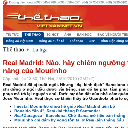
Đường dây nóng: (092) 345-7788 | (091) 356-4657 | (04) 3772-2729 | (08) 3930-8101 
TIN TỨC
THỂ THAO
3G HOT
ẢNH
BẠN ĐỌC
BẢO VỆ NGƯỜI TI
Bóng đá Việt Nam
Bóng đá quốc tế
Thể thao
360°
Bình luận cùng n
Thể thao
La liga
Real Madrid: Nào, hãy chiêm ngưỡng 
năng của Mourinho
Cập nhật lúc 13:50, Thứ Hai, 25/10/2010 (GMT+7)
Real Madrid đã bị truất ngôi. Nhưng “đại kình địch” Barcelona 
chỉ đứng ở ngôi đầu được vài tiếng, sau đó lại phải tâm phụ
phục mà trả lại nguyên chủ. Dưới sự dẫn dắt của nhà cầm quân 
Jose Mourinho, Real thực sự khiến thầy trò Guardiola phải lo s
Iniesta: Mourinho chưa hề giúp
Real
Madrid tiến bộ
Ronaldo “ăn 4”,
Real
đại thắng R.Santander
Real
Zaragoza - Barcelona: Chờ Barca mở tiệc bàn thắng
Mourinho chỉ dám hy vọng tồn tại ở
Real
đến tháng Sáu