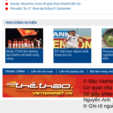
Iniesta: Mourinho chưa hề giúp Real Madrid tiến bộ
Ronaldo “ăn 4”, Real đại thắng R.Santander
THEO DÒNG SỰ KIỆN
Đoàn TTVN lên đường
ĐT Việt Nam: Mạnh nhất
Rooney
dự ASIAD với khát vọng
trong lịch sử
nghiêm
vàng
kiến
TRANG CHÍNH
Liên hệ toà soạn
Liên hệ quảng cáo
Đặt làm trang ch
© Báo VietNa
Cơ quan chủ 
Số giấy phé
Nguyễn Anh 
® Ghi rõ ngu