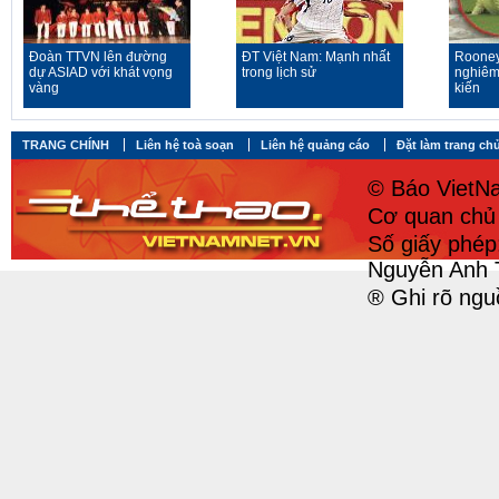
Đoàn TTVN lên đường
ĐT Việt Nam: Mạnh nhất
Rooney
dự ASIAD với khát vọng
trong lịch sử
nghiêm
vàng
kiến
TRANG CHÍNH
Liên hệ toà soạn
Liên hệ quảng cáo
Đặt làm trang ch
© Báo VietNa
Cơ quan chủ 
Số giấy phé
Nguyễn Anh 
® Ghi rõ ngu