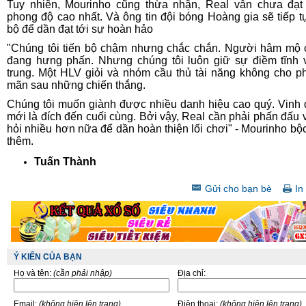
Tuy nhiên, Mourinho cũng thừa nhận, Real vẫn chưa đạ
phong độ cao nhất. Và ông tin đội bóng Hoàng gia sẽ tiếp tụ
bộ để dần đạt tới sự hoàn hảo
"Chúng tôi tiến bộ chậm nhưng chắc chắn. Người hâm mộ 
đang hưng phấn. Nhưng chúng tôi luôn giữ sự điềm tĩnh 
trung. Một HLV giỏi và nhóm cầu thủ tài năng không cho p
mãn sau những chiến thắng.
Chúng tôi muốn giành được nhiều danh hiệu cao quý. Vinh
mới là đích đến cuối cùng. Bởi vậy, Real cần phải phấn đấu 
hỏi nhiều hơn nữa để dần hoàn thiện lối chơi" - Mourinho bộ
thêm.
Tuấn Thành
Gửi cho bạn bè
In 
Ý KIẾN CỦA BẠN
Họ và tên:
(cần phải nhập)
Địa chỉ:
Email:
(không hiện lên trang)
Điện thoại:
(không hiện lên trang)