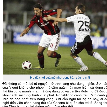
Ibra đã chơi quá mờ nhạt trong trận đấu ra mắt
Đã không có một bộ tứ nguyên tử trình làng như đúng nghĩa. Sự thậ
của Allegri không cho phép nhà cầm quân này mạo hiểm sử dụng c
thủ tấn công mạnh nhất mà ông đang có và cái tên Robinho đã được
khỏi danh sách đội hình xuất phát. Ronaldinho cánh trái, Pato cánh 
Ibra đá cao nhất trên hàng công. Chỉ cần nghĩ tới bộ ba này, ai 
nghĩ đến viễn cảnh hàng thủ của Cesena bị quần cho tơi tả. Song th
sân Dino Manuzzi lại không màu hồng như thế.