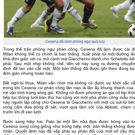
Cesena đã chơi phòng ngự quá hay
Trong thế trận phòng ngự phản công, Cesena đã làm được cái đ
Milan không thể có chính là bàn thắng. Xuất phát từ một đường l
khá đơn giản với cú mở cánh mà Giaccherini dành cho Schelotto b
phải. Sau một nhịp khống chế, tiền vệ này tung ra đường chuyền
định để lao vào cắt mặt. Một bàn thắng đã được ghi theo đúng kị
đơn giản nhưng hoàn hảo.
Bất ngờ bị thua, Milan vẫn chơi mà không có được sự khởi sắc cầ
trong khi Cesena cứ phản công lần nào là lần ấy khung thành của 
rơi vào tình trạng sóng gió. Không có được phương án gia cố kịp thời
tiếp tục thủng lưới bàn thứ hai cũng với một pha phản công mẫu m
này người lập công cho Cesena là Giaccherini với một cú sút từ bê
vòng cấm đưa bóng đi sệt, vượt qua tầm với của Abbiati, chạm c
trước khi đi vào lưới.
Bước sang hiệp hai, Pato lại một lần nữa đưa được bóng vào lư
Cesena song cũng giống như trong hiệp một, bàn thắng không đượ
nhận. Quyết định này đã vấp phải sự phản đối của một số cầu thủ