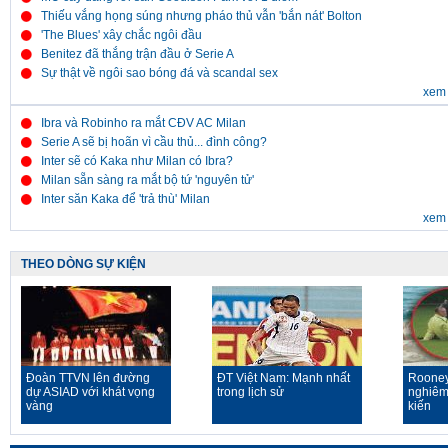
Thiếu vắng họng súng nhưng pháo thủ vẫn 'bắn nát' Bolton
'The Blues' xây chắc ngôi đầu
Benitez đã thắng trận đầu ở Serie A
Sự thật về ngôi sao bóng đá và scandal sex
xem 
Ibra và Robinho ra mắt CĐV AC Milan
Serie A sẽ bị hoãn vì cầu thủ... đình công?
Inter sẽ có Kaka như Milan có Ibra?
Milan sẵn sàng ra mắt bộ tứ 'nguyên tử'
Inter săn Kaka để 'trả thù' Milan
xem 
THEO DÒNG SỰ KIỆN
Đoàn TTVN lên đường
ĐT Việt Nam: Mạnh nhất
Rooney
dự ASIAD với khát vọng
trong lịch sử
nghiêm
vàng
kiến