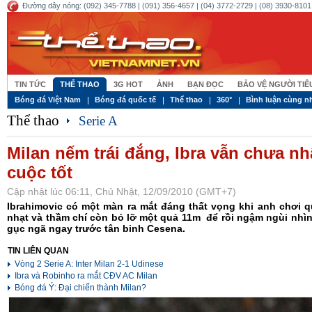
Đường dây nóng: (092) 345-7788 | (091) 356-4657 | (04) 3772-2729 | (08) 3930-8101 
TIN TỨC
THỂ THAO
3G HOT
ẢNH
BẠN ĐỌC
BẢO VỆ NGƯỜI TI
Bóng đá Việt Nam
Bóng đá quốc tế
Thể thao
360°
Bình luận cùng n
Thể thao
Serie A
Milan nếm trái đắng, Ibra vẫn chưa n
cuộc tốt
Cập nhật lúc 06:11, Chủ Nhật, 12/09/2010 (GMT+7)
Ibrahimovic có một màn ra mắt đáng thất vọng khi anh chơi 
nhạt và thầm chí còn bỏ lỡ một quả 11m để rồi ngậm ngùi nhìn
gục ngã ngay trước tân binh Cesena.
TIN LIÊN QUAN
Vòng 2 Serie A: Inter Milan 2-1 Udinese
Ibra và Robinho ra mắt CĐV AC Milan
Bóng đá Ý: Đại chiến thành Milan?