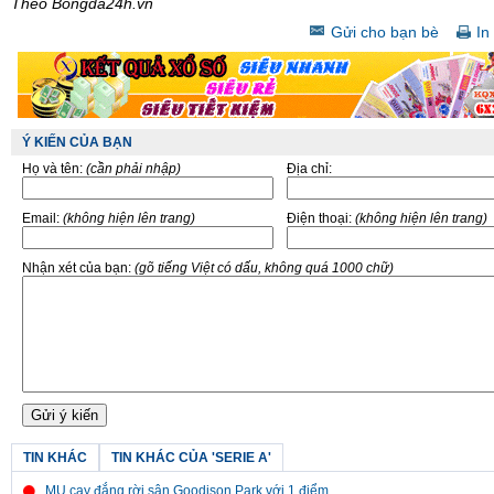
Theo Bongda24h.vn
Gửi cho bạn bè
In 
Ý KIẾN CỦA BẠN
Họ và tên:
(cần phải nhập)
Địa chỉ:
Email:
(không hiện lên trang)
Điện thoại:
(không hiện lên trang)
Nhận xét của bạn:
(gõ tiếng Việt có dấu, không quá 1000 chữ)
TIN KHÁC
TIN KHÁC CỦA 'SERIE A'
MU cay đắng rời sân Goodison Park với 1 điểm