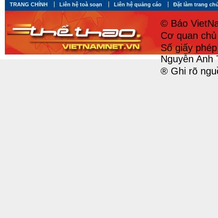
TRANG CHÍNH
Liên hệ toà soạn
Liên hệ quảng cáo
Đặt làm trang ch
© Báo VietNa
Cơ quan chủ 
Số giấy phé
Nguyễn Anh 
® Ghi rõ ngu