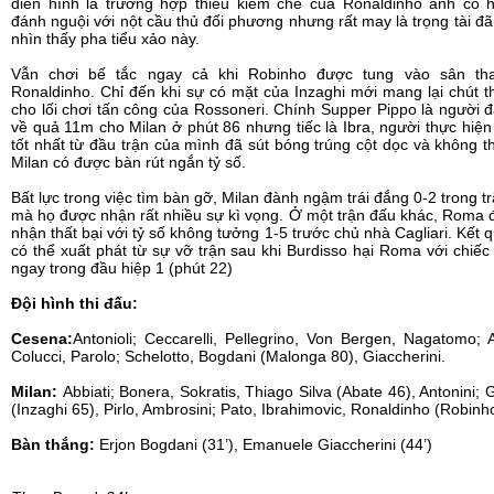
điển hình là trường hợp thiếu kiềm chế của Ronaldinho anh có h
đánh nguội với nột cầu thủ đối phương nhưng rất may là trọng tài đ
nhìn thấy pha tiểu xảo này.
Vẫn chơi bế tắc ngay cả khi Robinho được tung vào sân th
Ronaldinho. Chỉ đến khi sự có mặt của Inzaghi mới mang lại chút t
cho lối chơi tấn công của Rossoneri. Chính Supper Pippo là người 
về quả 11m cho Milan ở phút 86 nhưng tiếc là Ibra, người thực hiện
tốt nhất từ đầu trận của mình đã sút bóng trúng cột dọc và không t
Milan có được bàn rút ngắn tỷ số.
Bất lực trong việc tìm bàn gỡ, Milan đành ngậm trái đắng 0-2 trong t
mà họ được nhận rất nhiều sự kì vọng. Ở một trận đấu khác, Roma 
nhận thất bại với tỷ số không tưởng 1-5 trước chủ nhà Cagliari. Kết 
có thể xuất phát từ sự vỡ trận sau khi Burdisso hại Roma với chiếc
ngay trong đầu hiệp 1 (phút 22)
Đội hình thi đấu:
Cesena:
Antonioli; Ceccarelli, Pellegrino, Von Bergen, Nagatomo; 
Colucci, Parolo; Schelotto, Bogdani (Malonga 80), Giaccherini.
Milan:
Abbiati; Bonera, Sokratis, Thiago Silva (Abate 46), Antonini; 
(Inzaghi 65), Pirlo, Ambrosini; Pato, Ibrahimovic, Ronaldinho (Robinh
Bàn thắng:
Erjon Bogdani (31’),
Emanuele Giaccherini (44’)