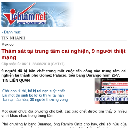
Danh mục
TIN NHANH
Mexico:
Thảm sát tại trung tâm cai nghiện, 9 người thiệt
mạng
Cập nhật lúc 06:11, 28/06/2010 (GMT+7)
9 người đã bị bắn chết trong một cuộc tấn công vào trung tâm cai
nghiện tại thành phố Gomez Palacio, tiểu bang Durango hôm 26/7.
TIN LIÊN QUAN
Chở con đi thi, bố bị tai nạn suýt chết
Lại một thí sinh bỏ lỡ kì thi vì tai nạn
Tai nạn tàu hỏa, 30 người thương vong
Một quan chức địa phương cho biết, các xác chết được tìm thấy ở nhiều
vị trí khác nhau trong trung tâm.
Phó chưởng lý bang Durango, ông Ramiro Ortiz cho hay, chủ sở hữu của