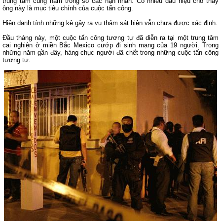
trung tâm cũng nằm trong số các nạn nhân. Có nhiều dấu hiệu cho thấy
ông này là mục tiêu chính của cuộc tấn công.
Hiện danh tính những kẻ gây ra vụ thảm sát hiện vẫn chưa được xác định.
Đầu tháng này, một cuộc tấn công tương tự đã diễn ra tại một trung tâm
cai nghiện ở miền Bắc Mexico cướp đi sinh mạng của 19 người. Trong
những năm gần đây, hàng chục người đã chết trong những cuộc tấn công
tương tự.