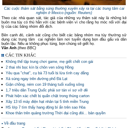
Các cuộc thảm sát bằng súng thường xuyên xảy ra tại các trung tâm cai
nghiện ở Mexico (nguồn: Reuters)
Theo các nhà quan sát, tác giả của những vụ thảm sát này là những kẻ
buôn ma túy có thù hằn với các bệnh viện vì cho rằng họ móc nối với đại
lý của các băng nhóm đối địch.
Bên cạnh đó, cảnh sát cũng cho biết các băng nhóm ma túy thường sử
dụng các trung tâm cai nghiện làm nơi tuyển dụng bọn đầu gấu và dân
buôn lậu. Nếu ai không phục tùng, bọn chúng sẽ giết họ.
Vân Anh
(theo BBC)
CÁC TIN KHÁC
Không thể tập trung chơi game, mẹ giết chết con gái
2 thai nhi bọc kín bị chôn ven sông Hồng
Yêu qua "chat", cụ bà 73 tuổi bị lừa tình cay đắng
Xả súng ngay trên đường phố Đà Lạt
Giận chồng, ném con 19 tháng tuổi xuống sông
1,7 triệu dân Trung Quốc phải sơ tán vì sợ vỡ đê
Phát hiện xác chết bị quấn chặt trong thùng carton
Xây 13 tổ máy điện hạt nhân tại 5 tỉnh miền Trung
HS lớp 7 tìm thấy hang động bí ẩn trên sao Hỏa
Khoe thân trên quảng trường Thời đại cũng đòi... bản quyền
Về đầu trang