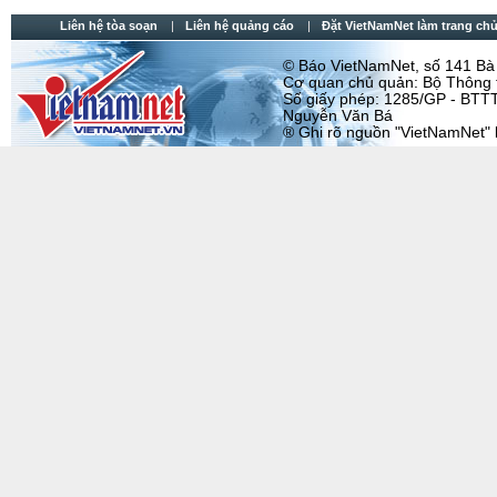
Liên hệ tòa soạn
Liên hệ quảng cáo
Đặt VietNamNet làm trang chu
© Báo VietNamNet, số 141 Bà T
Cơ quan chủ quản: Bộ Thông t
Số giấy phép: 1285/GP - BTTT
Nguyễn Văn Bá
® Ghi rõ nguồn "VietNamNet" khi