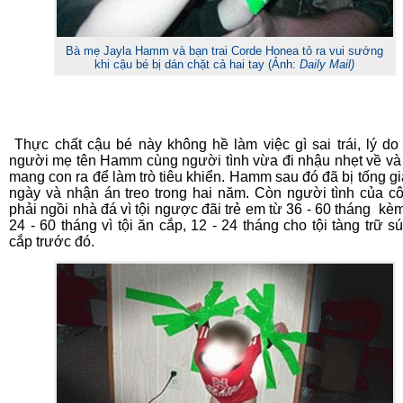
Bà mẹ Jayla Hamm và bạn trai Corde Honea tỏ ra vui sướng
khi cậu bé bị dán chặt cả hai tay (Ảnh:
Daily Mail)
Thực chất cậu bé này không hề làm việc gì sai trái, lý do 
người mẹ tên Hamm cùng người tình vừa đi nhậu nhẹt về v
mang con ra để làm trò tiêu khiển. Hamm sau đó đã bị tống g
ngày và nhận án treo trong hai năm. Còn người tình của c
phải ngồi nhà đá vì tội ngược đãi trẻ em từ 36 - 60 tháng kè
24 - 60 tháng vì tội ăn cắp, 12 - 24 tháng cho tội tàng trữ s
cắp trước đó.