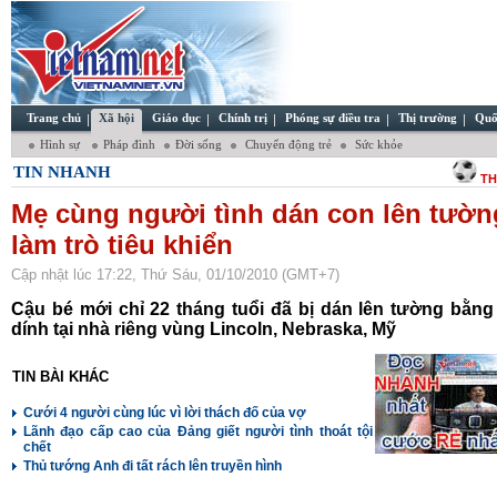
Trang chủ
Xã hội
Giáo dục
Chính trị
Phóng sự điều tra
Thị trường
Quố
Hình sự
Pháp đình
Đời sống
Chuyển động trẻ
Sức khỏe
TIN NHANH
TH
Mẹ cùng người tình dán con lên tườn
làm trò tiêu khiển
Cập nhật lúc 17:22, Thứ Sáu, 01/10/2010 (GMT+7)
Cậu bé mới chỉ 22 tháng tuổi đã bị dán lên tường bằn
dính tại nhà riêng vùng Lincoln, Nebraska, Mỹ
TIN BÀI KHÁC
Cưới 4 người cùng lúc vì lời thách đố của vợ
Lãnh đạo cấp cao của Đảng giết người tình thoát tội
chết
Thủ tướng Anh đi tất rách lên truyền hình