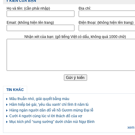
Ý KIẾN CỦA BẠN
Họ và tên:
(cần phải nhập)
Địa chỉ:
Email:
(không hiện lên trang)
Điện thoại:
(không hiện lên trang)
Nhận xét của bạn:
(gõ tiếng Việt có dấu, không quá 1000 chữ)
TIN KHÁC
Mâu thuẫn nhỏ, giải quyết bằng máu
Hãm hiếp bé gái, 'yêu râu xanh' chỉ lĩnh 8 năm tù
Hàng ngàn người dân đổ về hồ Gươm mừng Đại lễ
Cưới 4 người cùng lúc vì lời thách đố của vợ
Mục kích phố “sung sướng” dưới chân núi Ngự Bình
xem 