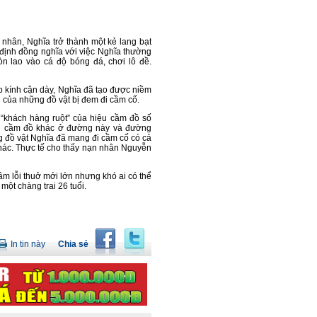
 nhân, Nghĩa trở thành một kẻ lang bạt
 định đồng nghĩa với việc Nghĩa thường
òn lao vào cá độ bóng đá, chơi lô đề.
ặp kính cận dày, Nghĩa đã tạo được niềm
ân của những đồ vật bị đem đi cầm cố.
à “khách hàng ruột” của hiệu cầm đồ số
ệu cầm đồ khác ở đường này và đường
 đồ vật Nghĩa đã mang đi cầm cố có cả
khác. Thực tế cho thấy nạn nhân Nguyễn
m lỗi thuở mới lớn nhưng khó ai có thể
ột chàng trai 26 tuổi.
In tin này
Chia sẻ