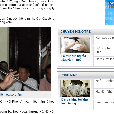
nhà 112, ngõ Điện Nước, thuộc tổ 7,
n út trong gia đình khá giả có hai chị
hạm Thị Chuân - cán bộ Tổng công ty
đến là người thông minh, lễ phép, sống
hàng xóm.
CHUYỂN ĐỘNG TRẺ
Xôn xao bộ p
SV Sư phạm k
cô?
Lá thư gửi người
Đám cưới tan
đàn bà 15 tuổi
PHÁP ĐÌNH
Nhận 10 năm 
Hà Nội: Nhóm
iên tòa sơ thẩm
Đại ca khai tội 'dạy
yền (Hải Phòng) - và nhiều năm là học
Lên mạng ’să
luật' trong tù
Trường Đại học Ngoại thương Hà Nội với