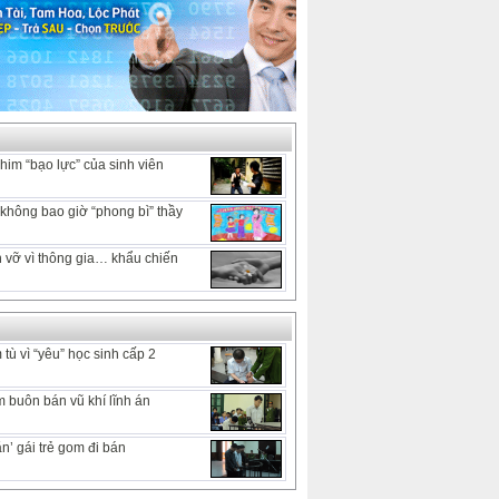
him “bạo lực” của sinh viên
hông bao giờ “phong bì” thầy
 vỡ vì thông gia… khẩu chiến
tù vì “yêu” học sinh cấp 2
 buôn bán vũ khí lĩnh án
n’ gái trẻ gom đi bán