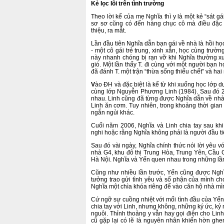
Kẻ lọc lõi trên tình trường
Theo lời kể của mẹ Nghĩa thì y là một kẻ “sát gá
sơ sơ cũng có đến hàng chục cô mà điều đặc b
thiệu, ra mắt.
Lần đầu tiên Nghĩa dẫn bạn gái về nhà là hồi học
- một cô gái trẻ trung, xinh xắn, học cùng trườn
này nhanh chóng bị rạn vỡ khi Nghĩa thường x
gió. Một lần thấy T. đi cùng với một người bạn họ
đã đánh T. một trận “thừa sống thiếu chết” và hai 
V
ào ĐH và đặc biệt là kể từ khi xuống học lớp 
cùng lớp Nguyễn Phương Linh (1984). Sau đó 2
nhau. Linh cũng đã từng được Nghĩa dẫn về nhà
Linh ăn cơm. Tuy nhiên, trong khoảng thời gian
ngắn ngủi khác.
Cuối năm 2006, Nghĩa và Linh chia tay sau k
nghi hoặc rằng Nghĩa không phải là người đầu ti
Sau đó vài ngày, Nghĩa chính thức nói lời yêu 
nhà G4, khu đô thị Trung Hòa, Trung Yên, Cầu 
Hà Nội. Nghĩa và Yến quen nhau trong những lầ
Cũng như nhiều lần trước, Yến cũng được Nghĩa
tưởng trao gửi tình yêu và số phận của mình c
Nghĩa một chìa khóa riêng để vào căn hộ nhà mì
Cứ ngỡ sự cuồng nhiệt với mối tình đầu của Yến
chia tay với Linh, nhưng không, những ký ức, kỷ
nguôi. Thỉnh thoảng y vẫn hay gọi điện cho Linh 
cũ gặp lại có lẽ là nguyên nhân khiến hờn ghe