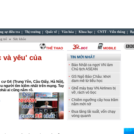
ng sự điều tra
Thị trường
Quốc tế
Văn hóa
Khoa học
CNTT - Viễn thông
Bạ
g trẻ
Sức khỏe
THỂ THAO
MOBILE
c và yêu' của
TIN MỚI NHẤT
Báo Nhật ca ngợi VN làm
Chủ tịch ASEAN
GS Ngô Bảo Châu: khơi
đam mê từ tiểu học
 cư G4 (Trung Yên, Cầu Giấy, Hà Nội),
u người tìm kiếm nhất trên mạng. Tuy
Ghế máy bay VN Airlines bị
phải ai cũng nắm rõ.
vỡ, rách vỏ bọc
Chiêm ngưỡng cây hoa trăm
m
năm mới nở
Đua tăng lãi suất, vốn chạy
vòng quanh