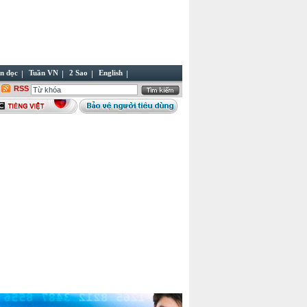
n đọc
Tuần VN
2 Sao
English
RSS