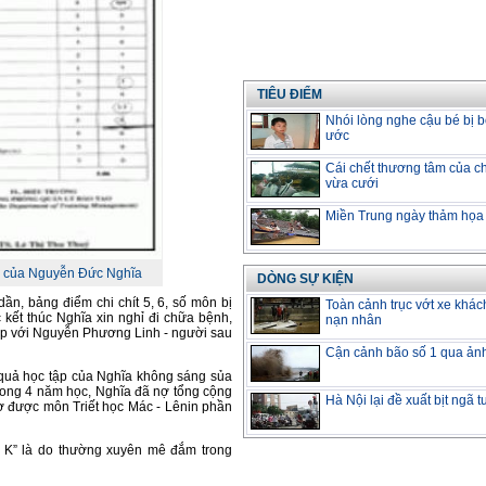
TIÊU ĐIỂM
Nhói lòng nghe cậu bé bị b
ước
Cái chết thương tâm của ch
vừa cưới
Miền Trung ngày thảm họa
ôn của Nguyễn Đức Nghĩa
DÒNG SỰ KIỆN
ần, bảng điểm chi chít 5, 6, số môn bị
Toàn cảnh trục vớt xe khác
 kết thúc Nghĩa xin nghỉ đi chữa bệnh,
nạn nhân
ớp với Nguyễn Phương Linh - người sau
Cận cảnh bão số 1 qua ản
quả học tập của Nghĩa không sáng sủa
 Trong 4 năm học, Nghĩa đã nợ tổng cộng
Hà Nội lại đề xuất bịt ngã 
nợ được môn Triết học Mác - Lênin phần
t K” là do thường xuyên mê đắm trong