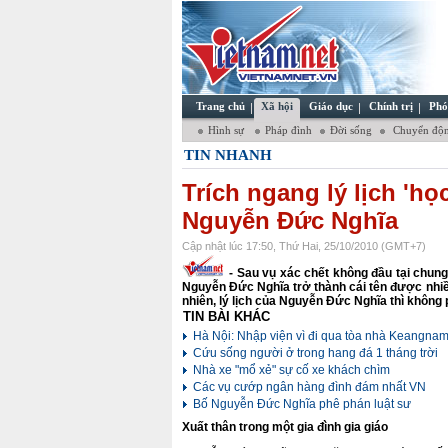
Trang chủ
Xã hội
Giáo dục
Chính trị
Phó
Hình sự
Pháp đình
Đời sống
Chuyển độn
TIN NHANH
Trích ngang lý lịch 'họ
Nguyễn Đức Nghĩa
Cập nhật lúc 17:50, Thứ Hai, 25/10/2010 (GMT+7)
- Sau vụ xác chết không đầu tại chung
Nguyễn Đức Nghĩa trở thành cái tên được nhiề
nhiên, lý lịch của Nguyễn Đức Nghĩa thì không 
TIN BÀI KHÁC
Hà Nội: Nhập viện vì đi qua tòa nhà Keangna
Cứu sống người ở trong hang đá 1 tháng trời
Nhà xe "mổ xẻ" sự cố xe khách chìm
Các vụ cướp ngân hàng đình đám nhất VN
Bố Nguyễn Đức Nghĩa phê phán luật sư
Xuất thân trong một gia đình gia giáo