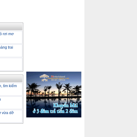
ỏ rơi mơ
àng trai
h, tìm kiếm
h
tư vừa dỡ