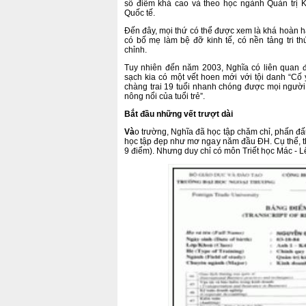
số điểm khá cao và theo học ngành Quản trị 
Quốc tế.
Đến đây, mọi thứ có thể được xem là khá hoàn hả
có bố mẹ làm bệ đỡ kinh tế, có nền tảng tri t
chỉnh.
Tuy nhiên đến năm 2003,
Nghĩa có liên quan đ
sạch kia có một vết hoen mới với tội danh “Cố
chàng trai 19 tuổi nhanh chóng được mọi người
nông nổi của tuổi trẻ”.
Bắt đầu những vết trượt dài
Và
o trường, Nghĩa đã học tập chăm chỉ, phấn đ
học tập đẹp như mơ ngay năm đầu ĐH.
Cụ thể, 
9 điểm). Nhưng duy chỉ có môn Triết học Mác - Lê