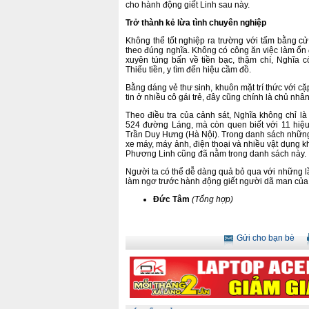
cho hành động giết Linh sau này.
Trở thành kẻ lừa tình chuyên nghiệp
Không thể tốt nghiệp ra trường với tấm bằng cử
theo đúng nghĩa. Không có công ăn việc làm ổn
xuyên túng bấn về tiền bạc, thậm chí, Nghĩa c
Thiếu tiền, y tìm đến hiệu cầm đồ.
Bằng dáng vẻ thư sinh, khuôn mặt trí thức với c
tin ở nhiều cô gái trẻ, đây cũng chính là chủ nh
Theo điều tra của cảnh sát, Nghĩa không chỉ l
524 đường Láng, mà còn quen biết với 11 hi
Trần Duy Hưng (Hà Nội). Trong danh sách những
xe máy, máy ảnh, điện thoại và nhiều vật dụng 
Phương Linh cũng đã nằm trong danh sách này.
Người ta có thể dễ dàng quả bỏ qua với những lầ
làm ngơ trước hành động giết người dã man của m
Đức Tâm
(Tổng hợp)
Gửi cho bạn bè