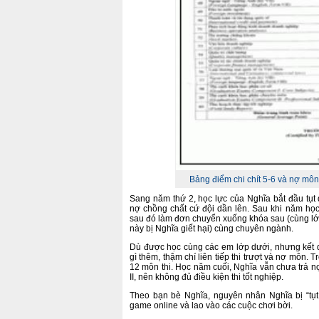
Bảng điểm chi chít 5-6 và nợ m
Sang năm thứ 2, học lực của Nghĩa bắt đầu tụt d
nợ chồng chất cứ đội dần lên. Sau khi năm học
sau đó làm đơn chuyển xuống khóa sau (cùng l
này bị Nghĩa giết hại) cùng chuyên ngành.
Dù được học cùng các em lớp dưới, nhưng kết 
gì thêm, thậm chí liên tiếp thi trượt và nợ môn.
12 môn thi. Học năm cuối, Nghĩa vẫn chưa trả 
II, nên không đủ điều kiện thi tốt nghiệp.
Theo bạn bè Nghĩa, nguyên nhân Nghĩa bị “tụ
game online và lao vào các cuộc chơi bời.