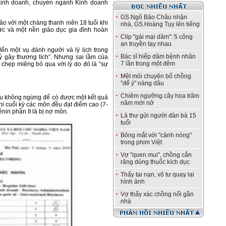
Kinh doanh, chuyên ngành Kinh doanh
GS.Ngô Bảo Châu nhận
o với một chàng thanh niên 18 tuổi khi
nhà, GS.Hoàng Tụy lên tiếng
hức và một nền giáo dục gia đình hoàn
Clip "gái mại dâm": 5 công
an truyền tay nhau
ến một vụ đánh người và lý lịch trong
Bác sĩ hiếp dâm bệnh nhân
 ý gây thương tích”. Nhưng sai lầm của
7 lần trong một đêm
 chẹp miệng bỏ qua với lý do đó là “sự
Mệt mỏi chuyện bố chồng
"để ý" nàng dâu
Chiêm ngưỡng cây hoa trăm
ấu không ngừng để có được một kết quả
năm mới nở
thi cuối kỳ các môn đều đạt điểm cao (7-
nin phần II là bị nợ môn.
Lá thư gửi người đàn bà 15
tuổi
Bỏng mắt với "cảnh nóng"
trong phim Việt
Vợ "quen mui", chồng cắn
răng dùng thuốc kích dục
Thấy tai nạn, vô tư quay lại
hình ảnh
Vợ thấy xác chồng nổi gần
nhà