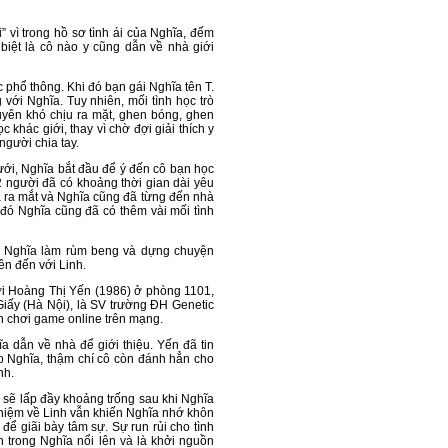
i” vì trong hồ sơ tình ái của Nghĩa, đếm
iệt là cô nào y cũng dẫn về nhà giới
 phổ thông. Khi đó bạn gái Nghĩa tên T.
g với Nghĩa. Tuy nhiên, mối tình học trò
uyên khó chịu ra mặt, ghen bóng, ghen
c khác giới, thay vì chờ đợi giải thích y
người chia tay.
dưới, Nghĩa bắt đầu để ý đến cô bạn học
 người đã có khoảng thời gian dài yêu
 ra mắt và Nghĩa cũng đã từng đến nhà
 đó Nghĩa cũng đã có thêm vài mối tình
hi Nghĩa làm rùm beng và dựng chuyện
ên đến với Linh.
với Hoàng Thị Yến (1986) ở phòng 1101,
Giấy (Hà Nội), là SV trường ĐH Genetic
n chơi game online trên mạng.
 dẫn về nhà để giới thiệu. Yến đã tin
ho Nghĩa, thậm chí cô còn đánh hẳn cho
nh.
 sẽ lấp đầy khoảng trống sau khi Nghĩa
 niệm về Linh vẫn khiến Nghĩa nhớ khôn
để giãi bày tâm sự. Sự run rủi cho tình
n trong Nghĩa nổi lên và là khởi nguồn