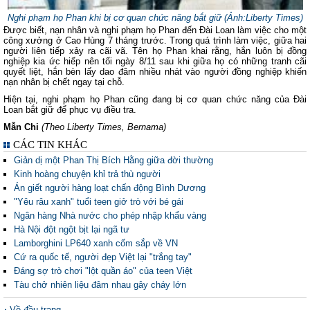
Nghi phạm họ Phan khi bị cơ quan chức năng bắt giữ (Ảnh:Li
berty Times
)
Được biết, nạn nhân và nghi phạm họ Phan đến Đài Loan làm việc cho một
công xưởng ở Cao Hùng 7 tháng trước. Trong quá trình làm việc, giữa hai
người liên tiếp xảy ra cãi vã. Tên họ Phan khai rằng, hắn luôn bị đồng
nghiệp kia ức hiếp nên tối ngày 8/11 sau khi giữa họ có những tranh cãi
quyết liệt, hắn bèn lấy dao đâm nhiều nhát vào người đồng nghiệp khiến
nạn nhân bị chết ngay tại chỗ.
Hiện tại, nghi phạm họ Phan cũng đang bị cơ quan chức năng của Đài
Loan bắt giữ để phục vụ điều tra.
Mẫn Chi
(Theo Li
berty Times, Bernama
)
CÁC TIN KHÁC
Giản dị một Phan Thị Bích Hằng giữa đời thường
Kinh hoàng chuyện khỉ trả thù người
Án giết người hàng loạt chấn động Bình Dương
"Yêu râu xanh" tuổi teen giở trò với bé gái
Ngân hàng Nhà nước cho phép nhập khẩu vàng
Hà Nội đột ngột bịt lại ngã tư
Lamborghini LP640 xanh cốm sắp về VN
Cứ ra quốc tế, người đẹp Việt lại "trắng tay"
Đáng sợ trò chơi "lột quần áo" của teen Việt
Tàu chở nhiên liệu đâm nhau gây cháy lớn
Về đầu trang