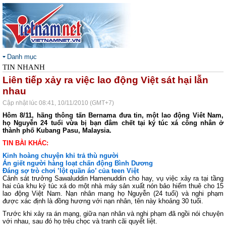
Danh mục
TIN NHANH
Liên tiếp xảy ra việc lao động Việt sát hại lẫn
nhau
Cập nhật lúc 08:41, 10/11/2010 (GMT+7)
Hôm 8/11, hãng thông tấn Bernama đưa tin, một lao động Viêt Nam,
họ Nguyễn 24 tuổi vừa bị bạn đâm chết tại ký túc xá công nhân ở
thành phố Kubang Pasu, Malaysia.
TIN BÀI KHÁC:
Kinh hoàng chuyện khỉ trả thù người
Án giết người hàng loạt chấn động Bình Dương
Đáng sợ trò chơi ’lột quần áo’ của teen Việt
Cảnh sát trưởng Sawaluddin Hamenuddin cho hay, vụ việc xảy ra tại tầng
hai của khu ký túc xá do một nhà máy sản xuất nón bảo hiểm thuê cho 15
lao động Việt Nam. Nạn nhân mang họ Nguyễn (24 tuổi) và nghi phạm
được xác định là đồng hương với nạn nhân, tên này khoảng 30 tuổi.
Trước khi xảy ra án mạng, giữa nạn nhân và nghi phạm đã ngồi nói chuyện
với nhau, sau đó họ trêu chọc và tranh cãi quyết liệt.