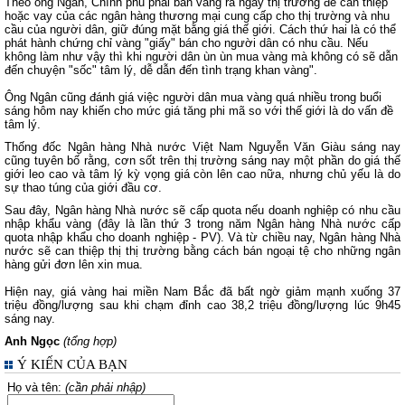
Theo ông Ngân, Chính phủ phải bán vàng ra ngay thị trường để can thiệp
hoặc vay của các ngân hàng thương mại cung cấp cho thị trường và nhu
cầu của người dân, giữ đúng mặt bằng giá thế giới. Cách thứ hai là có thể
phát hành chứng chỉ vàng "giấy" bán cho người dân có nhu cầu. Nếu
không làm như vậy thì khi người dân ùn ùn mua vàng mà không có sẽ dẫn
đến chuyện "sốc" tâm lý, dễ dẫn đến tình trạng khan vàng".
Ông Ngân cũng đánh giá việc người dân mua vàng quá nhiều trong buổi
sáng hôm nay khiến cho mức giá tăng phi mã so với thế giới là do vấn đề
tâm lý.
Thống đốc Ngân hàng Nhà nước Việt Nam Nguyễn Văn Giàu sáng nay
cũng tuyên bố rằng, cơn sốt trên thị trường sáng nay một phần do giá thế
giới leo cao và tâm lý kỳ vọng giá còn lên cao nữa, nhưng chủ yếu là do
sự thao túng của giới đầu cơ.
Sau đây, Ngân hàng Nhà nước sẽ cấp quota nếu doanh nghiệp có nhu cầu
nhập khẩu vàng (đây là lần thứ 3 trong năm Ngân hàng Nhà nước cấp
quota nhập khẩu cho doanh nghiệp - PV). Và từ chiều nay, Ngân hàng Nhà
nước sẽ can thiệp thị thị trường bằng cách bán ngoại tệ cho những ngân
hàng gửi đơn lên xin mua.
Hiện nay, giá vàng hai miền Nam Bắc đã bất ngờ giảm mạnh xuống 37
triệu đồng/lượng sau khi chạm đỉnh cao 38,2 triệu đồng/lượng lúc 9h45
sáng nay.
Anh Ngọc
(tổng hợp)
Ý KIẾN CỦA BẠN
Họ và tên:
(cần phải nhập)