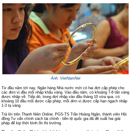
Ảnh: VietNamNet
Từ đầu năm tới nay, Ngân hàng Nhà nước mới có hai đợt cấp phép cho
các đơn vị đầu mối nhập khẩu vàng. Vào đầu năm, có khoảng 7-8 tấn vàng
được nhập về. Tiếp đó, trong đợt nhập vào đầu tháng 10 vừa qua, có
khoảng 10 đầu mối được cấp phép, mỗi đơn vị được cấp hạn ngạch nhập
1-3 tạ vàng.
Trả lời trên
Thanh Niên Online
, PGS-TS Trần Hoàng Ngân, thành viên Hội
đồng Tư vấn chính sách tài chính - tiền tệ quốc gia đã đề xuất hai giải
pháp để kịp thời bình ổn thị trường.