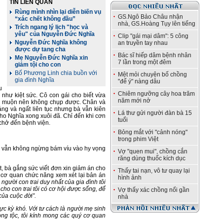
TIN LIÊN QUAN
n
Rùng mình nhìn lại diễn biến vụ
GS.Ngô Bảo Châu nhận
“xác chết không đầu”
nhà, GS.Hoàng Tụy lên tiếng
Trích ngang lý lịch "học và
yêu" của Nguyễn Đức Nghĩa
Clip "gái mại dâm": 5 công
Nguyễn Đức Nghĩa không
an truyền tay nhau
được dự tang cha
Bác sĩ hiếp dâm bệnh nhân
Mẹ Nguyễn Đức Nghĩa xin
7 lần trong một đêm
giảm tội cho con
Bố Phương Linh chia buồn với
Mệt mỏi chuyện bố chồng
gia đình Nghĩa
"để ý" nàng dâu
u
Chiêm ngưỡng cây hoa trăm
 như kiệt sức. Cô con gái cho biết vừa
năm mới nở
n muộn nên không chụp được. Chân và
áng và ngất liên tục nhưng bà vẫn kiên
Lá thư gửi người đàn bà 15
cho Nghĩa xong xuôi đã. Chỉ đến khi cơn
tuổi
 chở đến bệnh viện.
Bỏng mắt với "cảnh nóng"
trong phim Việt
n vẫn không ngừng bám víu vào hy vọng
Vợ "quen mui", chồng cắn
răng dùng thuốc kích dục
, bà gắng sức viết đơn xin giảm án cho
Thấy tai nạn, vô tư quay lại
c cơ quan chức năng xem xét lại bản án
hình ảnh
người con trai duy nhất của gia đình tôi
cho con trai tôi có cơ hội được sống, để
Vợ thấy xác chồng nổi gần
của cuộc đời”.
nhà
 cực kỳ khó. Với tư cách là người mẹ sinh
òng tộc, tôi kính mong các quý cơ quan