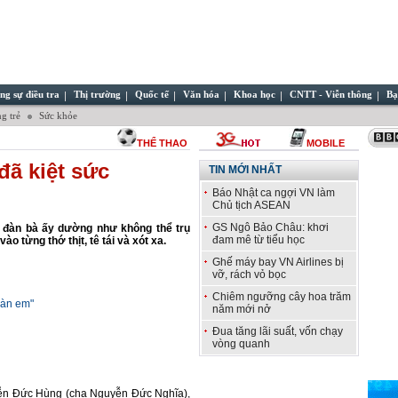
ng sự điều tra
Thị trường
Quốc tế
Văn hóa
Khoa học
CNTT - Viễn thông
Bạ
g trẻ
Sức khỏe
THỂ THAO
MOBILE
ã kiệt sức
TIN MỚI NHẤT
Báo Nhật ca ngợi VN làm
Chủ tịch ASEAN
GS Ngô Bảo Châu: khơi
i đàn bà ấy dường như không thể trụ
đam mê từ tiểu học
 từng thớ thịt, tê tái và xót xa.
Ghế máy bay VN Airlines bị
vỡ, rách vỏ bọc
Chiêm ngưỡng cây hoa trăm
đàn em"
năm mới nở
Đua tăng lãi suất, vốn chạy
vòng quanh
yễn Đức Hùng (cha Nguyễn Đức Nghĩa),