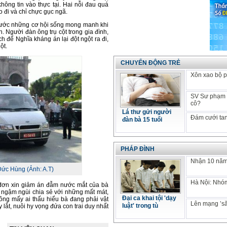
ng tin vào thực tại. Hai nỗi đau quá
ẻo đi và chỉ chực gục ngã.
trước những cơ hội sống mong manh khi
n. Người đàn ông trụ cột trong gia đình,
h để Nghĩa kháng án lại đột ngột ra đi,
ột.
CHUYỂN ĐỘNG TRẺ
Xôn xao bộ p
SV Sư phạm k
cô?
Lá thư gửi người
Đám cưới tan
đàn bà 15 tuổi
PHÁP ĐÌNH
Nhận 10 năm 
ức Hùng (Ảnh: A.T)
Hà Nội: Nhóm
đơn xin giảm án đẫm nước mắt của bà
 ngậm ngùi chia sẻ với những mất mát,
Đại ca khai tội 'dạy
ông mấy ai thấu hiểu bà đang phải vật
Lên mạng ’să
luật' trong tù
y lắt, nuôi hy vọng đứa con trai duy nhất