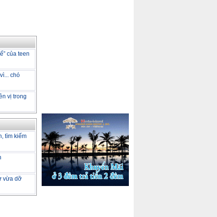
dế” của teen
ì... chó
ên vị trong
h, tìm kiếm
h
tư vừa dỡ