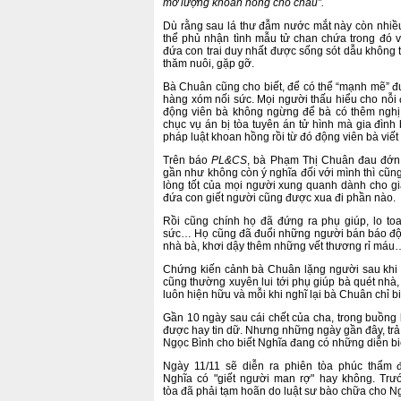
mở lượng khoan hồng cho cháu”.
Dù rằng sau lá thư đẫm nước mắt này còn nhiều 
thể phủ nhận tình mẫu tử chan chứa trong đó 
đứa con trai duy nhất được sống sót dẫu không t
thăm nuôi, gặp gỡ.
Bà Chuân cũng cho biết, để có thể “mạnh mẽ” đ
hàng xóm nối sức. Mọi người thấu hiểu cho nỗi
động viên bà không ngừng để bà có thêm nghị 
chục vụ án bị tòa tuyên án tử hình mà gia đình
pháp luật khoan hồng rồi từ đó động viên bà viết
Trên báo
PL&CS
, bà Phạm Thị Chuân đau đớn 
gần như không còn ý nghĩa đối với mình thì cũn
lòng tốt của mọi người xung quanh dành cho gia
đứa con giết người cũng được xua đi phần nào.
Rồi cũng chính họ đã đứng ra phụ giúp, lo to
sức… Họ cũng đã đuổi những người bán báo độc
nhà bà, khơi dậy thêm những vết thương rỉ máu
Chứng kiến cảnh bà Chuân lặng người sau khi
cũng thường xuyên lui tới phụ giúp bà quét nhà, 
luôn hiện hữu và mỗi khi nghĩ lại bà Chuân chỉ b
Gần 10 ngày sau cái chết của cha, trong buồn
được hay tin dữ. Nhưng những ngày gần đây, trả
Ngọc Bình cho biết Nghĩa đang có những diễn biế
Ngày 11/11 sẽ diễn ra phiên tòa phúc thẩm 
Nghĩa có "giết người man rợ" hay không. Trư
tòa đã phải tạm hoãn do luật sư bào chữa cho 