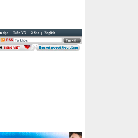
n đọc
Tuần VN
2 Sao
English
RSS