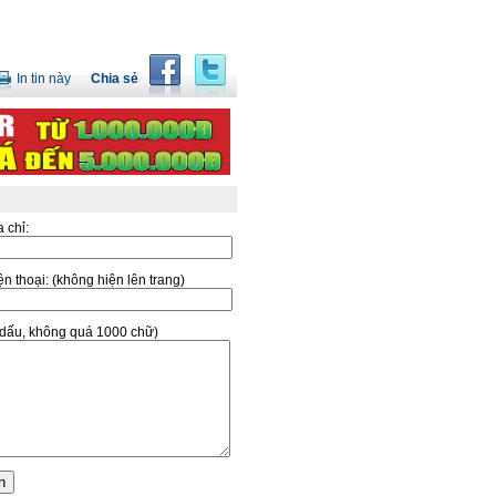
In tin này
Chia sẻ
a chỉ:
̣n thoại:
(không hiện lên trang)
ó dấu, không quá 1000 chữ)