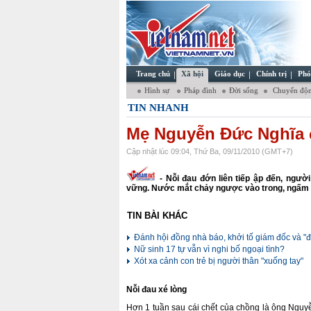
Trang chủ
Xã hội
Giáo dục
Chính trị
Phó
Hình sự
Pháp đình
Đời sống
Chuyển độn
TIN NHANH
Mẹ Nguyễn Đức Nghĩa đ
Cập nhật lúc 09:04, Thứ Ba, 09/11/2010 (GMT+7)
- Nỗi đau đớn liên tiếp ập đến, ngườ
vững. Nước mắt chảy ngược vào trong, ngấm vào
TIN BÀI KHÁC
Đánh hội đồng nhà báo, khởi tố giám đốc và "
Nữ sinh 17 tự vẫn vì nghi bố ngoại tình?
Xót xa cảnh con trẻ bị người thân "xuống tay"
Nỗi đau xé lòng
Hơn 1 tuần sau cái chết của chồng là ông Ngu