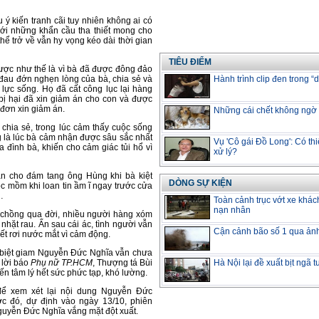
ý kiến tranh cãi tuy nhiên không ai có
với những khẩn cầu tha thiết mong cho
hể trở về vẫn hy vọng kéo dài thời gian
TIÊU ĐIỂM
ược như thế là vì bà đã được đông đảo
 đau đớn nghẹn lòng của bà, chia sẻ và
Hành trình clip đen trong “
lực sống. Họ đã cất công lục lại hàng
 bị hại đã xin giảm án cho con và được
 đơn xin giảm án.
Những cái chết không ngờ v
chia sẻ, trong lúc cảm thấy cuộc sống
g là lúc bà cảm nhận được sâu sắc nhất
Vụ 'Cô gái Đồ Long': Có thi
 đình bà, khiến cho cảm giác tủi hổ vì
xử lý?
an cho đám tang ông Hùng khi bà kiệt
DÒNG SỰ KIỆN
 mồm khi loan tin ầm ĩ ngay trước cửa
…
Toàn cảnh trục vớt xe khác
nạn nhân
 chồng qua đời, nhiều người hàng xóm
nhặt rau. Ẩn sau cái ác, tình người vẫn
Cận cảnh bão số 1 qua ản
iết rơi nước mắt vì cảm động.
g biệt giam Nguyễn Đức Nghĩa vẫn chưa
 lời báo
Phụ nữ TP.HCM
, Thượng tá Bùi
Hà Nội lại đề xuất bịt ngã 
n tâm lý hết sức phức tạp, khó lường.
để xem xét lại nội dung Nguyễn Đức
ớc đó, dự định vào ngày 13/10, phiên
Nguyễn Đức Nghĩa vắng mặt đột xuất.