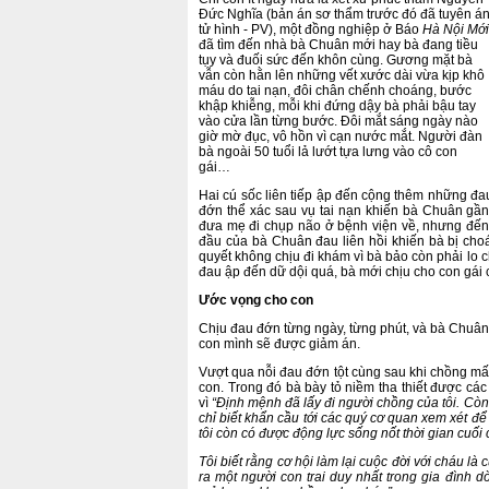
Đức Nghĩa (bản án sơ thẩm trước đó đã tuyên á
tử hình - PV), một đồng nghiệp ở Báo
Hà Nội Mới
đã tìm đến nhà bà Chuân mới hay bà đang tiều
tụy và đuối sức đến khôn cùng. Gương mặt bà
vẫn còn hằn lên những vết xước dài vừa kịp khô
máu do tai nạn, đôi chân chếnh choáng, bước
khập khiễng, mỗi khi đứng dậy bà phải bậu tay
vào cửa lần từng bước. Đôi mắt sáng ngày nào
giờ mờ đục, vô hồn vì cạn nước mắt. Người đàn
bà ngoài 50 tuổi lả lướt tựa lưng vào cô con
gái…
Hai cú sốc liên tiếp ập đến cộng thêm những đa
đớn thể xác sau vụ tai nạn khiến bà Chuân gần
đưa mẹ đi chụp não ở bệnh viện về, nhưng đế
đầu của bà Chuân đau liên hồi khiến bà bị cho
quyết không chịu đi khám vì bà bảo còn phải lo 
đau ập đến dữ dội quá, bà mới chịu cho con gái
Ước vọng cho con
Chịu đau đớn từng ngày, từng phút, và bà Chuâ
con mình sẽ được giảm án.
Vượt qua nỗi đau đớn tột cùng sau khi chồng mất
con. Trong đó bà bày tỏ niềm tha thiết được cá
vì
“Định mệnh đã lấy đi người chồng của tôi. Còn 
chỉ biết khẩn cầu tới các quý cơ quan xem xét để 
tôi còn có được động lực sống nốt thời gian cuối 
Tôi biết rằng cơ hội làm lại cuộc đời với cháu là
ra một người con trai duy nhất trong gia đình d