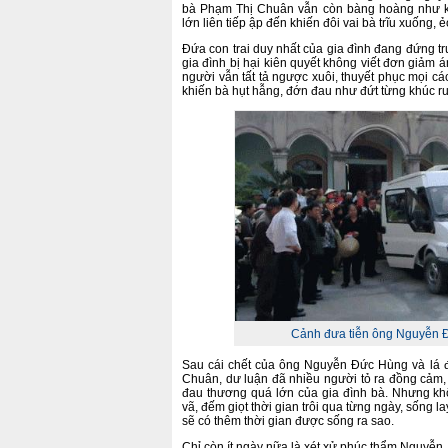
bà Phạm Thị Chuân vẫn còn bàng hoàng như khô
lớn liên tiếp ập đến khiến đôi vai bà trĩu xuống, 
Đứa con trai duy nhất của gia đình đang đứng 
gia đình bị hại kiên quyết không viết đơn giảm á
người vẫn tất tả ngược xuôi, thuyết phục mọi các
khiến bà hụt hẫng, đớn đau như đứt từng khúc ru
Cảnh đưa tiễn ông Nguyễn Đ
Sau cái chết của ông Nguyễn Đức Hùng và lá 
Chuân, dư luận đã nhiều người tỏ ra đồng cảm,
đau thương quá lớn của gia đình bà. Nhưng kh
vã, đếm giọt thời gian trôi qua từng ngày, sống la
sẽ có thêm thời gian được sống ra sao.
Chỉ còn ít ngày nữa là xét xử phúc thẩm Nguyễn