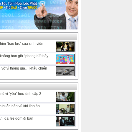
him “bạo lực” của sinh viên
hông bao giờ “phong bì” thầy
 vỡ vì thông gia… khẩu chiến
tù vì “yêu” học sinh cấp 2
 buôn bán vũ khí lĩnh án
n’ gái trẻ gom đi bán