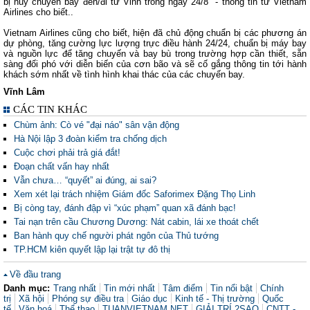
bị hủy chuyến bay đến/đi từ Vinh trong ngày 24/8" - thông tin từ Vietnam
Airlines cho biết..
Vietnam Airlines cũng cho biết, hiện đã chủ động chuẩn bị các phương án
dự phòng, tăng cường lực lượng trực điều hành 24/24, chuẩn bị máy bay
và nguồn lực để tăng chuyến và bay bù trong trường hợp cần thiết, sẵn
sàng đối phó với diễn biến của cơn bão và sẽ cố gắng thông tin tới hành
khách sớm nhất về tình hình khai thác của các chuyến bay.
Vĩnh Lâm
CÁC TIN KHÁC
Chùm ảnh: Cò vé "đại náo" sân vận động
Hà Nội lập 3 đoàn kiểm tra chống dịch
Cuộc chơi phải trả giá đắt!
Đoạn chất vấn hay nhất
Vẫn chưa… “quyết” ai đúng, ai sai?
Xem xét lại trách nhiệm Giám đốc Saforimex Đặng Thọ Linh
Bị còng tay, đánh đập vì “xúc phạm” quan xã đánh bạc!
Tai nạn trên cầu Chương Dương: Nát cabin, lái xe thoát chết
Ban hành quy chế người phát ngôn của Thủ tướng
TP.HCM kiên quyết lập lại trật tự đô thị
Về đầu trang
Danh mục:
Trang nhất
Tin mới nhất
Tâm điểm
Tin nổi bật
Chính
trị
Xã hội
Phóng sự điều tra
Giáo dục
Kinh tế - Thị trường
Quốc
tế
Văn hoá
Thể thao
TUANVIETNAM.NET
GIẢI TRÍ 2SAO
CNTT -