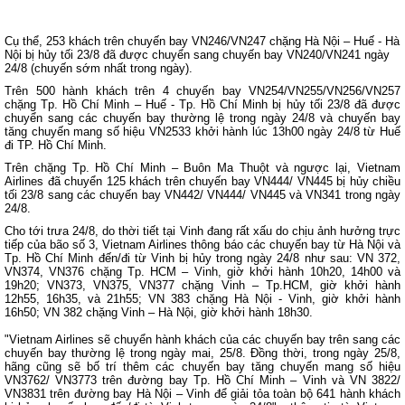
Cụ thể, 253 khách trên chuyến bay VN246/VN247 chặng Hà Nội – Huế - Hà
Nội bị hủy tối 23/8 đã được chuyển sang chuyến bay VN240/VN241 ngày
24/8 (chuyến sớm nhất trong ngày).
Trên 500 hành khách trên 4 chuyến bay VN254/VN255/VN256/VN257
chặng Tp. Hồ Chí Minh – Huế - Tp. Hồ Chí Minh bị hủy tối 23/8 đã được
chuyển sang các chuyến bay thường lệ trong ngày 24/8 và chuyến bay
tăng chuyến mang số hiệu VN2533 khởi hành lúc 13h00 ngày 24/8 từ Huế
đi TP. Hồ Chí Minh.
Trên chặng Tp. Hồ Chí Minh – Buôn Ma Thuột và ngược lại, Vietnam
Airlines đã chuyển 125 khách trên chuyến bay VN444/ VN445 bị hủy chiều
tối 23/8 sang các chuyến bay VN442/ VN444/ VN445 và VN341 trong ngày
24/8.
Cho tới trưa 24/8, do thời tiết tại Vinh đang rất xấu do chịu ảnh hưởng trực
tiếp của bão số 3, Vietnam Airlines thông báo các chuyến bay từ Hà Nội và
Tp. Hồ Chí Minh đến/đi từ Vinh bị hủy trong ngày 24/8 như sau: VN 372,
VN374, VN376 chặng Tp. HCM – Vinh, giờ khởi hành 10h20, 14h00 và
19h20; VN373, VN375, VN377 chặng Vinh – Tp.HCM, giờ khởi hành
12h55, 16h35, và 21h55; VN 383 chặng Hà Nội - Vinh, giờ khởi hành
16h50; VN 382 chặng Vinh – Hà Nội, giờ khởi hành 18h30.
"Vietnam Airlines sẽ chuyển hành khách của các chuyến bay trên sang các
chuyến bay thường lệ trong ngày mai, 25/8. Đồng thời, trong ngày 25/8,
hãng cũng sẽ bố trí thêm các chuyến bay tăng chuyến mang số hiệu
VN3762/ VN3773 trên đường bay Tp. Hồ Chí Minh – Vinh và VN 3822/
VN3831 trên đường bay Hà Nội – Vinh để giải tỏa toàn bộ 641 hành khách