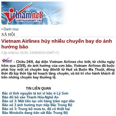
Danh mục
XÃ HỘI
Vietnam Airlines hủy nhiều chuyến bay do ảnh
hưởng bão
Cập nhật lúc 16:50, 24/08/2010 (GMT+7)
- Chiều 24/8, đại diện Vietnam Airlines cho biết, từ chiều ngày
hôm qua (23/8), do ảnh hưởng của cơn bão, Vietnam Airlines đã buộc
phải hủy một số chuyến bay đến/đi từ Huế và Buôn Ma Thuột, đồng
thời đã kịp thời lập kế hoạch tăng chuyến, và bố trí cho hành khách đi
trên những chuyến bay thường lệ.
TIN LIÊN QUAN
Bác sĩ tình nguyện tả tơi vì bão ở Lý Sơn
Bão đổ bộ vào Thanh Hóa-Nghệ An
Bão số 3: Mất liên lạc với hàng trăm ngư dân
Bão số 3 ảnh hưởng trực tiếp Bắc Trung Bộ
Bão số 3: Trung bộ mưa to, đã có thiệt hại
Bão Mindulle đang tiến sát Bắc Trung Bộ