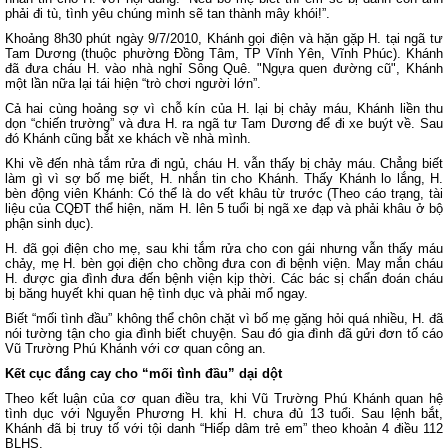
phải đi tù, tình yêu chúng mình sẽ tan thành mây khói!”.
Khoảng 8h30 phút ngày 9/7/2010, Khánh gọi điện và hặn gặp H. tại ngã tư
Tam Dương (thuộc phường Đồng Tâm, TP Vĩnh Yên, Vĩnh Phúc). Khánh
đã đưa cháu H. vào nhà nghỉ Sông Quê. "Ngựa quen đường cũ", Khánh
một lần nữa lại tái hiện “trò chơi người lớn”.
Cả hai cùng hoảng sợ vì chỗ kín của H. lại bị chảy máu, Khánh liền thu
dọn “chiến trường” và đưa H. ra ngã tư Tam Dương để đi xe buýt về. Sau
đó Khánh cũng bắt xe khách về nhà mình.
Khi về đến nhà tắm rửa đi ngủ, cháu H. vẫn thấy bị chảy máu. Chẳng biết
làm gì vì sợ bố mẹ biết, H. nhắn tin cho Khánh. Thấy Khánh lo lắng, H.
bèn động viên Khánh: Có thể là do vết khâu từ trước (Theo cáo trạng, tài
liệu của CQĐT thể hiện, năm H. lên 5 tuổi bị ngã xe đạp và phải khâu ở bộ
phận sinh dục).
H. đã gọi điện cho mẹ, sau khi tắm rửa cho con gái nhưng vẫn thấy máu
chảy, mẹ H. bèn gọi điện cho chồng đưa con đi bệnh viện. May mắn cháu
H. được gia đình đưa đến bệnh viện kịp thời. Các bác sị chẩn đoán cháu
bị băng huyết khi quan hệ tình dục và phải mổ ngay.
Biết “mối tình đầu” không thể chôn chặt vì bố mẹ gặng hỏi quá nhiều, H. đã
nói tường tận cho gia đình biết chuyện. Sau đó gia đình đã gửi đơn tố cáo
Vũ Trường Phú Khánh với cơ quan công an.
Kết cục đắng cay cho “mối tình đầu” dại dột
Theo kết luận của cơ quan điều tra, khi Vũ Trường Phú Khánh quan hệ
tình dục với Nguyễn Phương H. khi H. chưa đủ 13 tuổi. Sau lệnh bắt,
Khánh đã bị truy tố với tội danh “Hiếp dâm trẻ em” theo khoản 4 điều 112
BLHS.