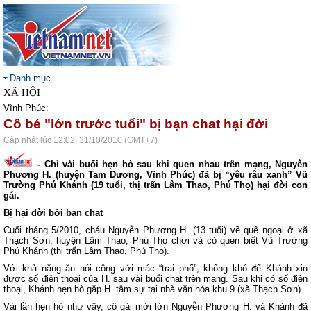
Danh mục
XÃ HỘI
Vĩnh Phúc:
Cô bé "lớn trước tuổi" bị bạn chat hại đời
Cập nhật lúc 12:02, 31/10/2010 (GMT+7)
- Chỉ vài buổi hẹn hò sau khi quen nhau trên mạng, Nguyễn
Phương H. (huyện Tam Dương, Vĩnh Phúc) đã bị “yêu râu xanh” Vũ
Trường Phú Khánh (19 tuổi, thị trấn Lâm Thao, Phú Thọ) hại đời con
gái.
Bị hại đời bởi bạn chat
Cuối tháng 5/2010, cháu Nguyễn Phương H. (13 tuổi) về quê ngoại ở xã
Thạch Sơn, huyện Lâm Thao, Phú Thọ chơi và có quen biết Vũ Trường
Phú Khánh (thị trấn Lâm Thao, Phú Thọ).
Với khả năng ăn nói cộng với mác “trai phố”, không khó để Khánh xin
được số điện thoại của H. sau vài buổi chat trên mạng. Sau khi có số điện
thoại, Khánh hẹn hò gặp H. tâm sự tại nhà văn hóa khu 9 (xã Thạch Sơn).
Vài lần hẹn hò như vậy, cô gái mới lớn Nguyễn Phương H. và Khánh đã