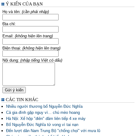
Ý KIẾN CỦA BẠN
Họ và tên:
(cần phải nhập)
Địa chỉ:
Email:
(không hiện lên trang)
Điện thoại:
(không hiện lên trang)
Nội dung:
(nhập tiếng Việt có dấu)
CÁC TIN KHÁC
Nhiều người thương bố Nguyễn Đức Nghĩa
Cả gia đình gặp nguy vì... chú mèo hoang
Hà Nội: Xế hộp "điên" đâm liên tiếp 4 xe máy
Bố Nguyễn Đức Nghĩa tử vong vì tai nạn
Đến lượt dân Nam Trung Bộ "chống chọi" với mưa lũ