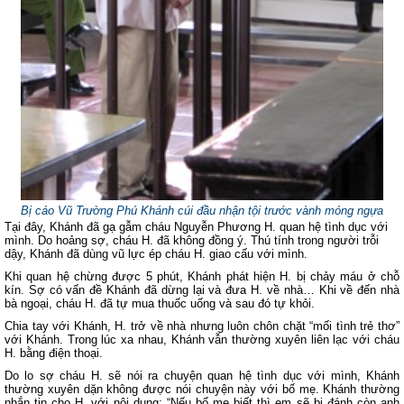
Bị cáo Vũ Trường Phú Khánh cúi đầu nhận tội trước vành móng ngựa
Tại đây, Khánh đã gạ gẫm cháu Nguyễn Phương H. quan hệ tình dục với
mình. Do hoảng sợ, cháu H. đã không đồng ý. Thú tính trong người trỗi
dậy, Khánh đã dùng vũ lực ép cháu H. giao cấu với mình.
Khi quan hệ chừng được 5 phút, Khánh phát hiện H. bị chảy máu ở chỗ
kín. Sợ có vấn đề Khánh đã dừng lại và đưa H. về nhà… Khi về đến nhà
bà ngoại, cháu H. đã tự mua thuốc uống và sau đó tự khỏi.
Chia tay với Khánh, H. trở về nhà nhưng luôn chôn chặt “mối tình trẻ thơ”
với Khánh. Trong lúc xa nhau, Khánh vẫn thường xuyên liên lạc với cháu
H. bằng điện thoại.
Do lo sợ cháu H. sẽ nói ra chuyện quan hệ tình dục với mình, Khánh
thường xuyên dặn không được nói chuyện này với bố mẹ. Khánh thường
nhắn tin cho H. với nội dung: “Nếu bố mẹ biết thì em sẽ bị đánh còn anh