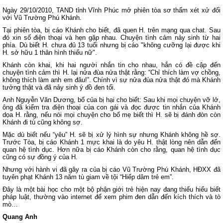
Ngày 29/10/2010, TAND tỉnh Vĩnh Phúc mở phiên tòa sơ thẩm xét xử đối
với Vũ Trường Phú Khánh.
Tại phiên tòa, bị cáo Khánh cho biết, đã quen H. trên mạng qua chat. Sau
đó xin số điện thoại và hẹn gặp nhau. Chuyện tình cảm nảy sinh từ hai
phía. Dù biết H. chưa đủ 13 tuổi nhưng bị cáo "không cưỡng lại được khi
H. sở hữu 1 thân hình thiếu nữ".
Khánh còn khai, khi hai người nhắn tin cho nhau, hắn có đề cập đến
chuyện tình cảm thì H. lại nửa đùa nửa thật rằng: “Chỉ thích làm vợ chồng,
không thích làm anh em đâu!”. Chính vì sự nửa đùa nửa thật đó mà Khánh
tưởng thật và đã nảy sinh ý đồ đen tối.
Anh Nguyễn Văn Dương, bố của bị hại cho biết: Sau khi mọi chuyện vỡ lở,
ông đã kiểm tra điện thoại của con gái và đọc được tin nhắn của Khánh
dọa H. rằng, nếu nói mọi chuyện cho bố mẹ biết thì H. sẽ bị đánh đòn còn
Khánh đi tù cũng không sợ.
Mặc dù biết nếu “yêu” H. sẽ bị xử lý hình sự nhưng Khánh không hề sợ.
Trước Tòa, bị cáo Khánh 1 mực khai là do yêu H. thật lòng nên dẫn đến
quan hệ tình dục. Hơn nữa bị cáo Khánh còn cho rằng, quan hệ tình dục
cũng có sự đồng ý của H.
Nhưng với hành vi đã gây ra của bị cáo Vũ Trường Phú Khánh, HĐXX đã
tuyên phạt Khánh 13 năm tù giam về tội “Hiếp dâm trẻ em”.
Đây là một bài học cho một bộ phận giới trẻ hiện nay đang thiếu hiểu biết
pháp luật, thường vào internet để xem phim đen dẫn đến kích thích và tò
mò…
Quang Anh