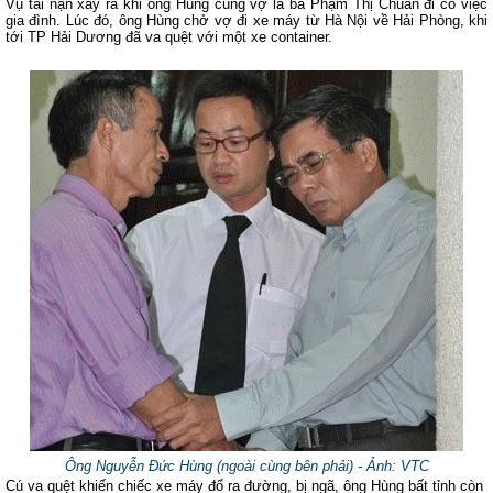
Vụ tai nạn xảy ra khi ông Hùng cùng vợ là bà Phạm Thị Chuân đi có việc
gia đình. Lúc đó, ông Hùng chở vợ đi xe máy từ Hà Nội về Hải Phòng, khi
tới TP Hải Dương đã va quệt với một xe container.
Ông Nguyễn Đức Hùng (ngoài cùng bên phải) - Ảnh: VTC
Cú va quệt khiến chiếc xe máy đổ ra đường, bị ngã, ông Hùng bất tỉnh còn