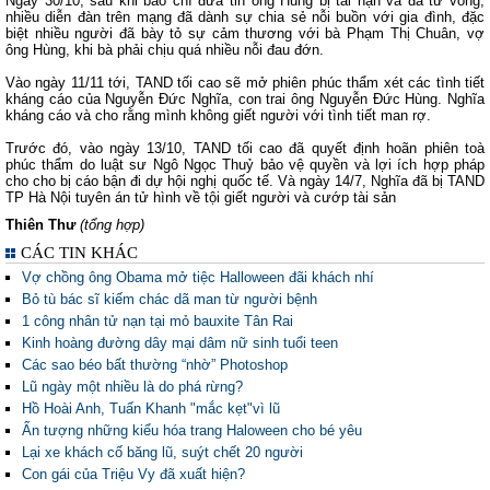
Ngày 30/10, sau khi báo chí đưa tin ông Hùng bị tai nạn và đã tử vong,
nhiều diễn đàn trên mạng đã dành sự chia sẻ nỗi buồn với gia đình, đặc
biệt nhiều người đã bày tỏ sự cảm thương với bà Phạm Thị Chuân, vợ
ông Hùng, khi bà phải chịu quá nhiều nỗi đau đớn.
Vào ngày 11/11 tới, TAND tối cao sẽ mở phiên phúc thẩm xét các tình tiết
kháng cáo của Nguyễn Đức Nghĩa, con trai ông Nguyễn Đức Hùng. Nghĩa
kháng cáo và cho rằng mình không giết người với tình tiết man rợ.
Trước đó, vào ngày 13/10, TAND tối cao đã quyết định hoãn phiên toà
phúc thẩm do luật sư Ngô Ngọc Thuỷ bảo vệ quyền và lợi ích hợp pháp
cho cho bị cáo bận đi dự hội nghị quốc tế. Và ngày 14/7, Nghĩa đã bị TAND
TP Hà Nội tuyên án tử hình về tội giết người và cướp tài sản
Thiên Thư
(tổng hợp)
CÁC TIN KHÁC
Vợ chồng ông Obama mở tiệc Halloween đãi khách nhí
Bỏ tù bác sĩ kiếm chác dã man từ người bệnh
1 công nhân tử nạn tại mỏ bauxite Tân Rai
Kinh hoàng đường dây mại dâm nữ sinh tuổi teen
Các sao béo bất thường “nhờ” Photoshop
Lũ ngày một nhiều là do phá rừng?
Hồ Hoài Anh, Tuấn Khanh "mắc kẹt"vì lũ
Ấn tượng những kiểu hóa trang Haloween cho bé yêu
Lại xe khách cố băng lũ, suýt chết 20 người
Con gái của Triệu Vy đã xuất hiện?