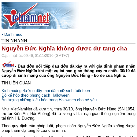
Danh mục
TIN NHANH
Nguyễn Đức Nghĩa không được dự tang cha
Cập nhật lúc 09:46, 01/11/2010 (GMT+7)
-
Đau đớn nối tiếp đau đớn đã xảy ra với gia đình phạm nhân
Nguyễn Đức Nghĩa khi một vụ tai nạn giao thông xảy ra chiều 30/10 đã
cướp đi sinh mạng của ông Nguyễn Đức Hùng - bố đẻ của Nghĩa.
TIN LIÊN QUAN
Kinh hoàng đường dây mại dâm nữ sinh tuổi teen
Độ xế hộp theo phong cách Halloween
Ấn tượng những kiểu hóa trang Haloween cho bé yêu
Như VietNamNet đã đưa tin, trưa 30/10, ông Nguyễn Đức Hùng (SN 1954,
trú tại Kiến An, Hải Phòng) đã tử vong vì tai nạn giao thông nghiêm trọng
tại tỉnh Hải Dương.
Theo quy định của pháp luật, phạm nhân Nguyễn Đức Nghĩa không được
phép tham dự tang lễ của cha mình.