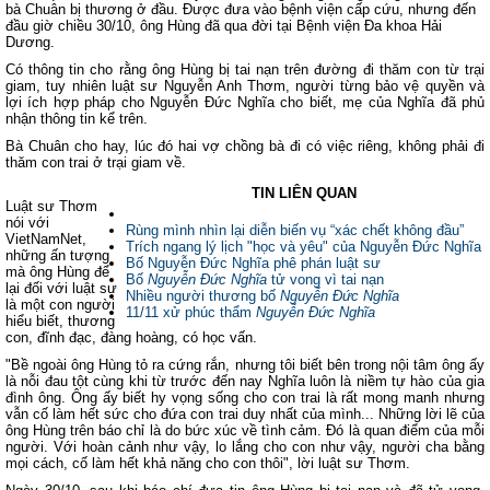
bà Chuân bị thương ở đầu. Được đưa vào bệnh viện cấp cứu, nhưng đến
đầu giờ chiều 30/10, ông Hùng đã qua đời tại Bệnh viện Đa khoa Hải
Dương.
Có thông tin cho rằng ông Hùng bị tai nạn trên đường đi thăm con từ trại
giam, tuy nhiên luật sư Nguyễn Anh Thơm, người từng bảo vệ quyền và
lợi ích hợp pháp cho Nguyễn Đức Nghĩa cho biết, mẹ của Nghĩa đã phủ
nhận thông tin kể trên.
Bà Chuân cho hay, lúc đó hai vợ chồng bà đi có việc riêng, không phải đi
thăm con trai ở trại giam về.
TIN LIÊN QUAN
Luật sư Thơm
nói với
Rùng mình nhìn lại diễn biến vụ “xác chết không đầu”
VietNamNet,
Trích ngang lý lịch "học và yêu" của Nguyễn Đức Nghĩa
những ấn tượng
Bố Nguyễn Đức Nghĩa phê phán luật sư
mà ông Hùng để
Bố
Nguyễn
Đức
Nghĩa
tử vong vì tai nạn
lại đối với luật sư
Nhiều người thương bố
Nguyễn
Đức
Nghĩa
là một con người
11/11 xử phúc thẩm
Nguyễn
Đức
Nghĩa
hiểu biết, thương
con, đĩnh đạc, đàng hoàng, có học vấn.
"Bề ngoài ông Hùng tỏ ra cứng rắn, nhưng tôi biết bên trong nội tâm ông ấy
là nỗi đau tột cùng khi từ trước đến nay Nghĩa luôn là niềm tự hào của gia
đình ông. Ông ấy biết hy vọng sống cho con trai là rất mong manh nhưng
vẫn cố làm hết sức cho đứa con trai duy nhất của mình... Những lời lẽ của
ông Hùng trên báo chỉ là do bức xúc về tình cảm. Đó là quan điểm của mỗi
người. Với hoàn cảnh như vậy, lo lắng cho con như vậy, người cha bằng
mọi cách, cố làm hết khả năng cho con thôi", lời luật sư Thơm.