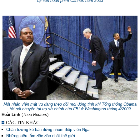
tại liên hoan phim Cannes năm 2003
Một nhân viên mật vụ đang theo dõi mọi động tĩnh khi Tổng thống Obama
tới nói chuyện tại trụ sở chính của FBI ở Washington tháng 4/2009
Hoài Linh
(
Theo Reuters
)
CÁC TIN KHÁC
Chân tướng kẻ bán đứng nhóm điệp viên Nga
Những kiểu tắm độc đáo nhất thế giới