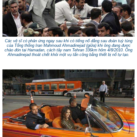
Các vệ sĩ có phản ứng ngay sau khi có tiếng nổ đằng sau đoàn tuỳ tùng
của Tổng thống Iran Mahmoud Ahmadinejad (giữa) khi ông đang được
chào đón tại Hamadan, cách tây nam Tehran 336km hôm 4/8/2010. Ông
Ahmadinejad thoát chết khỏi một vụ tấn công bằng thiết bị nổ tự tạo.