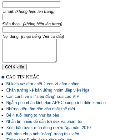
Email:
(không hiện lên trang)
Điện thoại:
(không hiện lên trang)
Nội dung:
(nhập tiếng Việt có dấu)
CÁC TIN KHÁC
Bi kịch vợ dìm chết 2 con vì căm chồng
Chân tướng kẻ bán đứng nhóm điệp viên Nga
Cận cảnh vệ sĩ "siêu đẳng" của các VIP
Ngắm phu nhân lãnh đạo APEC xúng xính diện kimono
Những kiểu tắm độc đáo nhất thế giới
Bé 4 tuổi bụng to như bà bầu
Nhắn tin nhiều dễ dẫn tới sex và phạm tội
Xem bão tuyết mùa đông nước Nga năm 2010
Bất bình chụp ảnh "nóng" trong thư viện