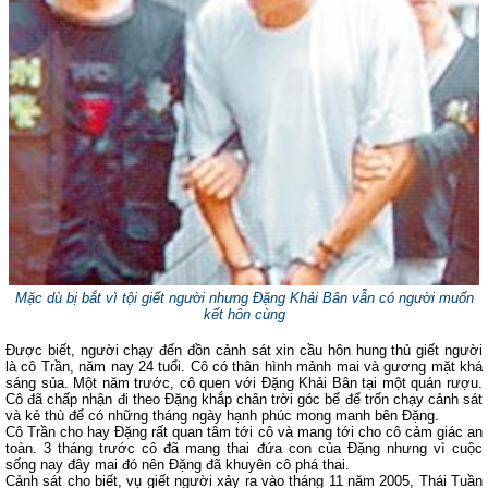
Mặc dù bị bắt vì tội giết người nhưng Đặng Khải Bân vẫn có người muốn
kết hôn cùng
Được biết, người chạy đến đồn cảnh sát xin cầu hôn hung thủ giết người
là cô Trần, năm nay 24 tuổi. Cô có thân hình mảnh mai và gương mặt khá
sáng sủa. Một năm trước, cô quen với Đặng Khải Bân tại một quán rượu.
Cô đã chấp nhận đi theo Đặng khắp chân trời góc bể để trốn chạy cảnh sát
và kẻ thù để có những tháng ngày hạnh phúc mong manh bên Đặng.
Cô Trần cho hay Đặng rất quan tâm tới cô và mang tới cho cô cảm giác an
toàn. 3 tháng trước cô đã mang thai đứa con của Đặng nhưng vì cuộc
sống nay đây mai đó nên Đặng đã khuyên cô phá thai.
Cảnh sát cho biết, vụ giết người xảy ra vào tháng 11 năm 2005, Thái Tuần