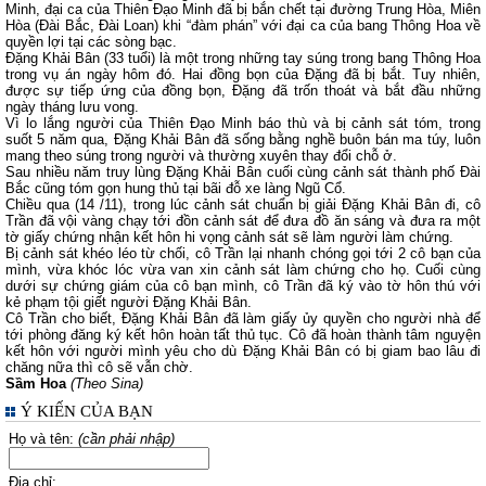
Minh, đại ca của Thiên Đạo Minh đã bị bắn chết tại đường Trung Hòa, Miên
Hòa (Đài Bắc, Đài Loan) khi “đàm phán” với đại ca của bang Thông Hoa về
quyền lợi tại các sòng bạc.
Đặng Khải Bân (33 tuổi) là một trong những tay súng trong bang Thông Hoa
trong vụ án ngày hôm đó. Hai đồng bọn của Đặng đã bị bắt. Tuy nhiên,
được sự tiếp ứng của đồng bọn, Đặng đã trốn thoát và bắt đầu những
ngày tháng lưu vong.
Vì lo lắng người của Thiên Đạo Minh báo thù và bị cảnh sát tóm, trong
suốt 5 năm qua, Đặng Khải Bân đã sống bằng nghề buôn bán ma túy, luôn
mang theo súng trong người và thường xuyên thay đổi chỗ ở.
Sau nhiều năm truy lùng Đặng Khải Bân cuối cùng cảnh sát thành phố Đài
Bắc cũng tóm gọn hung thủ tại bãi đỗ xe làng Ngũ Cổ.
Chiều qua (14 /11), trong lúc cảnh sát chuẩn bị giải Đặng Khải Bân đi, cô
Trần đã vội vàng chạy tới đồn cảnh sát để đưa đồ ăn sáng và đưa ra một
tờ giấy chứng nhận kết hôn hi vọng cảnh sát sẽ làm người làm chứng.
Bị cảnh sát khéo léo từ chối, cô Trần lại nhanh chóng gọi tới 2 cô bạn của
mình, vừa khóc lóc vừa van xin cảnh sát làm chứng cho họ. Cuối cùng
dưới sự chứng giám của cô bạn mình, cô Trần đã ký vào tờ hôn thú với
kẻ phạm tội giết người Đặng Khải Bân.
Cô Trần cho biết, Đặng Khải Bân đã làm giấy ủy quyền cho người nhà để
tới phòng đăng ký kết hôn hoàn tất thủ tục. Cô đã hoàn thành tâm nguyện
kết hôn với người mình yêu cho dù Đặng Khải Bân có bị giam bao lâu đi
chăng nữa thì cô sẽ vẫn chờ.
Sầm Hoa
(Theo Sina)
Ý KIẾN CỦA BẠN
Họ và tên:
(cần phải nhập)
Địa chỉ: