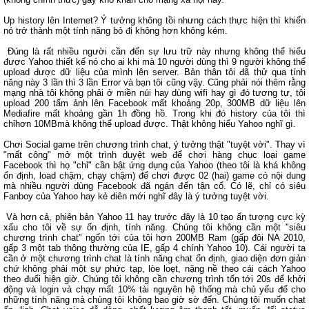
Up history lên Internet? Ý tưởng không tồi nhưng cách thực hiện thì khiến
nó trở thành một tính năng bỏ đi không hơn không kém.
Đúng là rất nhiều người cần đến sự lưu trữ này nhưng không thể hiểu
được Yahoo thiết kế nó cho ai khi mà 10 người dùng thì 9 người không thể
upload được dữ liệu của mình lên server. Bản thân tôi đã thử qua tính
năng này 3 lần thì 3 lần Error và bạn tôi cũng vậy. Cũng phải nói thêm rằng
mạng nhà tôi không phải ở miền núi hay dùng wifi hay gì đó tương tự, tôi
upload 200 tấm ảnh lên Facebook mất khoảng 20p, 300MB dữ liệu lên
Mediafire mất khoảng gần 1h đồng hồ. Trong khi đó history của tôi thì
chỉhơn 10MBmà không thể upload được. Thật không hiểu Yahoo nghĩ gì.
Chơi Social game trên chương trình chat, ý tưởng thật "tuyệt vời". Thay vì
"mất công" mở một trình duyệt web để chơi hàng chục loại game
Facebook thì họ "chỉ" cần bật ứng dụng của Yahoo (theo tôi là khá không
ổn định, load chậm, chạy chậm) để chơi được 02 (hai) game có nội dung
mà nhiều người dùng Facebook đã ngán đến tận cổ. Có lẽ, chỉ có siêu
Fanboy của Yahoo hay kẻ điên mới nghĩ đây là ý tưởng tuyệt vời.
Và hơn cả, phiên bản Yahoo 11 hay trước đây là 10 tạo ấn tượng cực kỳ
xấu cho tôi về sự ổn định, tính năng. Chúng tôi không cần một "siêu
chương trình chat" ngốn tới của tôi hơn 200MB Ram (gấp đôi NA 2010,
gấp 3 một tab thông thường của IE, gấp 4 chính Yahoo 10). Cái người ta
cần ở một chương trình chat là tính năng chat ổn định, giao diện đơn giản
chứ không phải một sự phức tạp, lòe loẹt, nặng nề theo cái cách Yahoo
theo đuổi hiện giờ. Chúng tôi không cần chương trình tốn tới 20s để khởi
động và login và chạy mất 10% tài nguyên hệ thống mà chủ yếu để cho
những tính năng mà chúng tôi không bao giờ sờ đến. Chúng tôi muốn chat