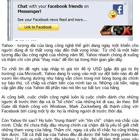
Yahoo - tượng đài của làng công nghệ thế giới đang ngày một khiến cho
người dùng đi từ thất vọng này đến thất vọng khác. Từ chỗ là một hiện
tượng đầu tầu công nghệ của những năm 90, Yahoo nhanh chóng đi xuống
và thậm chí còn phải "thay máu" để tồn tại trong thời gian gần đây.
Từ chối lời đề nghị sáp nhập trị giá tới 46 tỷ USD (gấp đôi giá trị thị
trường) của Microsoft, Yahoo đang hi vọng vào một sự đột biến nào đó để
vươn lên nhưng dường như hãng vẫn chìm trong mớ bòng bong do chính
sự bảo thủ, cố chấp và chậm tiến của mình tạo ra. Những cải tiến, nâng
cấp gần đây của Yahoo đã phần nào nói lên sự bất lực của hãng.
Ai cũng biết, cuộc chiến công nghệ luôn là cuộc chiến dành cho những
người đi trước thời đại và là "hố chôn" của những kẻ đi sau, ăn theo. Bill
Gate đã thành công với Windows, Mark Zuckerberg đã thành công với
Facebook bởi cùng một lý do: họ là những người đi trước thời đại.
Còn Yahoo thì sao? Họ luôn "trung thành" với "tôn chỉ": chậm mà chắc của
mình. Chắc thì chưa thấy đâu nhưng chính cái chậm đã là yếu tố giết chết
những tham vọng của hãng. Thậm chí, ngay cả yếu tố chắc họ cũng không
làm được. Tất cả thất bại của Yahoo đều đã được thể hiện trong phiên bản
Yahoo 11 mới ra mắt cách đây khoảng 1 tuần. Nó đã làm thất vọng sâu