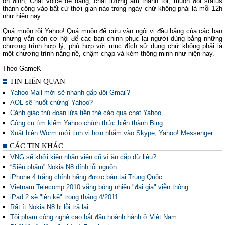
ổn định, Chat voice dễ dàng, chất lượng âm thanh tốt, muốn đổi status
thành công vào bất cứ thời gian nào trong ngày chứ không phải là mỗi 12h
như hiện nay.
Quá muộn rồi Yahoo! Quá muộn để cứu vãn ngôi vị đầu bảng của các bạn
nhưng vẫn còn cơ hội để các bạn chinh phục lại người dùng bằng những
chương trình hợp lý, phù hợp với mục đích sử dụng chứ không phải là
một chương trình nặng nề, chậm chạp và kém thông minh như hiện nay.
Theo GameK
TIN LIÊN QUAN
Yahoo Mail mới sẽ nhanh gấp đôi Gmail?
AOL sẽ 'nuốt chửng' Yahoo?
Cảnh giác thủ đoạn lừa tiền thẻ cào qua chat Yahoo
Công cụ tìm kiếm Yahoo chính thức biến thành Bing
Xuất hiện Worm mới tinh vi hơn nhắm vào Skype, Yahoo! Messenger
CÁC TIN KHÁC
VNG sẽ khởi kiện nhân viên cũ vì ăn cắp dữ liệu?
“Siêu phẩm” Nokia N8 dính lỗi nguồn
iPhone 4 trắng chính hãng được bán tại Trung Quốc
Vietnam Telecomp 2010 vắng bóng nhiều "đại gia" viễn thông
iPad 2 sẽ "lên kệ" trong tháng 4/2011
Rất ít Nokia N8 bị lỗi trả lại
Tội phạm công nghệ cao bắt đầu hoành hành ở Việt Nam