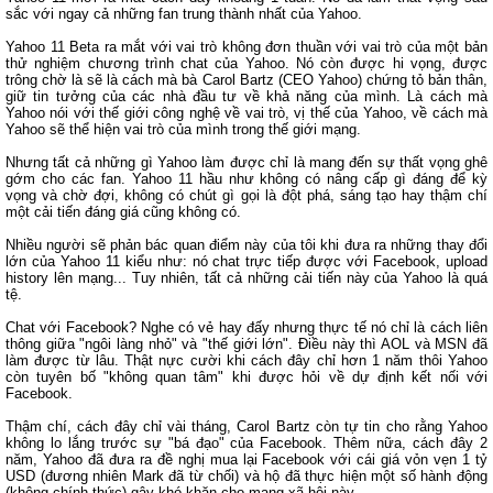
sắc với ngay cả những fan trung thành nhất của Yahoo.
Yahoo 11 Beta ra mắt với vai trò không đơn thuần với vai trò của một bản
thử nghiệm chương trình chat của Yahoo. Nó còn được hi vọng, được
trông chờ là sẽ là cách mà bà Carol Bartz (CEO Yahoo) chứng tỏ bản thân,
giữ tin tưởng của các nhà đầu tư về khả năng của mình. Là cách mà
Yahoo nói với thế giới công nghệ về vai trò, vị thế của Yahoo, về cách mà
Yahoo sẽ thể hiện vai trò của mình trong thế giới mạng.
Nhưng tất cả những gì Yahoo làm được chỉ là mang đến sự thất vọng ghê
gớm cho các fan. Yahoo 11 hầu như không có nâng cấp gì đáng để kỳ
vọng và chờ đợi, không có chút gì gọi là đột phá, sáng tạo hay thậm chí
một cải tiến đáng giá cũng không có.
Nhiều người sẽ phản bác quan điểm này của tôi khi đưa ra những thay đổi
lớn của Yahoo 11 kiểu như: nó chat trực tiếp được với Facebook, upload
history lên mạng... Tuy nhiên, tất cả những cải tiến này của Yahoo là quá
tệ.
Chat với Facebook? Nghe có vẻ hay đấy nhưng thực tế nó chỉ là cách liên
thông giữa "ngôi làng nhỏ" và "thế giới lớn". Điều này thì AOL và MSN đã
làm được từ lâu. Thật nực cười khi cách đây chỉ hơn 1 năm thôi Yahoo
còn tuyên bố "không quan tâm" khi được hỏi về dự định kết nối với
Facebook.
Thậm chí, cách đây chỉ vài tháng, Carol Bartz còn tự tin cho rằng Yahoo
không lo lắng trước sự "bá đạo" của Facebook. Thêm nữa, cách đây 2
năm, Yahoo đã đưa ra đề nghị mua lại Facebook với cái giá vỏn vẹn 1 tỷ
USD (đương nhiên Mark đã từ chối) và hộ đã thực hiện một số hành động
(không chính thức) gây khó khăn cho mạng xã hội này.