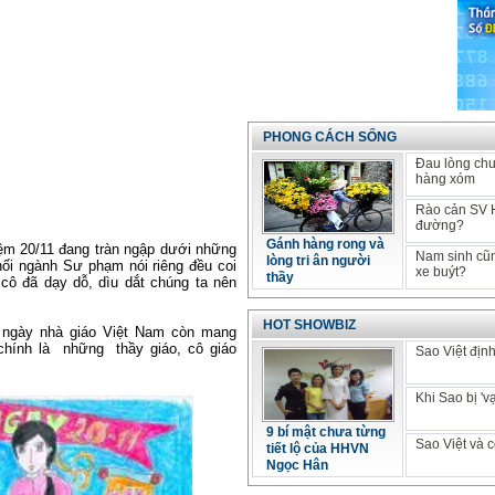
PHONG CÁCH SỐNG
Đau lòng chuy
hàng xóm
Rào cản SV Hà
đường?
Gánh hàng rong và
ệm 20/11 đang tràn ngập dưới những
Nam sinh cũng
lòng tri ân người
ối ngành Sư phạm nói riêng đều coi
xe buýt?
thầy
 cô đã dạy dỗ, dìu dắt chúng ta nên
HOT SHOWBIZ
 ngày nhà giáo Việt Nam còn mang
chính là những thầy giáo, cô giáo
Sao Việt địn
Khi Sao bị 'v
9 bí mật chưa từng
Sao Việt và c
tiết lộ của HHVN
Ngọc Hân