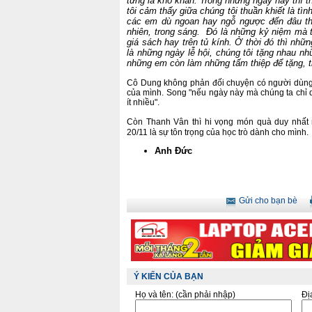
từng là khó khăn. Trong những ngày này thì t
tôi cảm thấy giữa chúng tôi thuần khiết là tình
các em dù ngoan hay ngỗ ngược đến đâu thì
nhiên, trong sáng. Đó là những kỷ niệm mà t
giá sách hay trên tủ kính. Ở thời đó thì nhữn
là những ngày lễ hội, chúng tôi tặng nhau nh
những em còn làm những tấm thiệp để tặng, t
Cô Dung không phản đối chuyện có người dùng 
của mình. Song "nếu ngày này mà chúng ta chỉ dù
ít nhiều".
Còn Thanh Vân thì hi vọng món quà duy nhất
20/11 là sự tôn trọng của học trò dành cho mình.
Anh Đức
Gửi cho bạn bè
Ý KIẾN CỦA BẠN
Họ và tên:
(cần phải nhập)
Đị