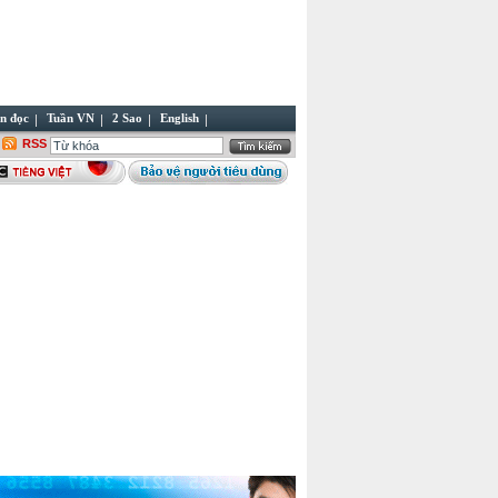
n đọc
Tuần VN
2 Sao
English
RSS