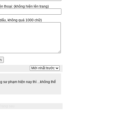
̣n thoại:
(không hiện lên trang)
ó dấu, không quá 1000 chữ)
 sư phạm hiện nay thì ...không thể
Trang sau