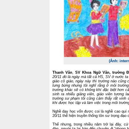
(Ảnh: inter
Thanh Vân
,
SV Khoa Ngữ Văn, trường 
20/11 đó là ngày mà tất cả HS, SV ở nước ta đ
giáo cô giáo, ngày này thì trường nào cũng 
tưng bừng nhưng tôi nghĩ rằng ở môi trườn
trường khác sẽ có không khí đặc biệt hơn cả
sinh ra nhiểu giảng viên, giáo viên tương l
trường sư phạm tôi cũng cảm thấy rất vinh 
khi được học tập và làm việc trong môi trườn
Nghề dạy học vốn được coi là nghề cao quí 
20/11 thể hiện truyền thống tôn sư trọng đạo 
Thế nhưng, trong nhiều năm trở lại đây, cứ 
đàn, người ta lại bàn đến chuyện đi “phong 