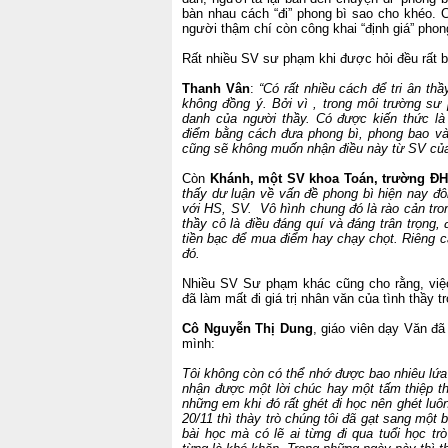
bàn nhau cách “đi” phong bì sao cho khéo. 
người thậm chí còn công khai “định giá” pho
Rất nhiều SV sư phạm khi được hỏi đều rất b
Thanh Vân
:
“Có rất nhiều cách để tri ân thầ
không đồng ý. Bởi vì , trong môi trường sư
danh của người thầy. Có được kiến thức 
điểm bằng cách đưa phong bì, phong bao và 
cũng sẽ không muốn nhận điều này từ SV của
Còn
Khánh, một SV khoa Toán, trường Đ
thấy dư luận về vấn đề phong bì hiện nay đôi
với HS, SV. Vô hình chung đó là rào cản tro
thầy cô là điều đáng quí và đáng trân trọng,
tiền bạc để mua điểm hay chạy chọt. Riêng c
đó.
Nhiều SV Sư phạm khác cũng cho rằng, việc 
đã làm mất đi giá trị nhân văn của tình thầy tr
Cô Nguyễn Thị Dung
, giáo viên dạy Văn đã
mình:
Tôi không còn có thể nhớ được bao nhiêu lứa 
nhận được một lời chúc hay một tấm thiệp thì
những em khi đó rất ghét đi học nên ghét luô
20/11 thì thày trò chúng tôi đã gạt sang một
bài học mà có lẽ ai từng đi qua tuổi học tr