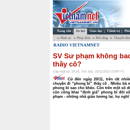
Trang chủ
Xã hội
Giáo dục
Chính trị
Phó
Hình sự
Pháp đình
Đời sống
Chuyển độn
RADIO VIETNAMNET
SV Sư phạm không bao
thầy cô?
Cập nhật lúc 20:26, Thứ Sáu, 19/11/2010 (GMT+7)
Cứ đến ngày 20/11, trên rất nhiề
chuyện đi “phong bì” thầy cô . Nhiều bà
phong bì sao cho khéo. Còn trên một số d
còn công khai “định giá” phong bì đối v
phạm - những nhà giáo tương lai, họ nghĩ 