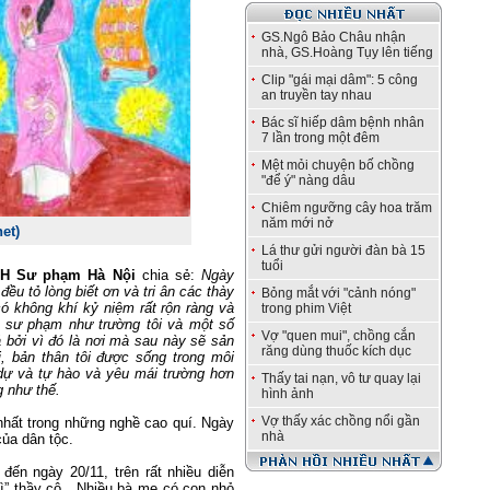
GS.Ngô Bảo Châu nhận
nhà, GS.Hoàng Tụy lên tiếng
Clip "gái mại dâm": 5 công
an truyền tay nhau
Bác sĩ hiếp dâm bệnh nhân
7 lần trong một đêm
Mệt mỏi chuyện bố chồng
"để ý" nàng dâu
Chiêm ngưỡng cây hoa trăm
năm mới nở
net)
Lá thư gửi người đàn bà 15
tuổi
ĐH Sư phạm Hà Nội
chia sẻ:
Ngày
ều tỏ lòng biết ơn và tri ân các thày
Bỏng mắt với "cảnh nóng"
có không khí kỷ niệm rất rộn ràng và
trong phim Việt
g sư phạm như trường tôi và một số
Vợ "quen mui", chồng cắn
 bởi vì đó là nơi mà sau này sẽ sản
răng dùng thuốc kích dục
ai, bản thân tôi được sống trong môi
dự và tự hào và yêu mái trường hơn
Thấy tai nạn, vô tư quay lại
g như thế.
hình ảnh
Vợ thấy xác chồng nổi gần
nhất trong những nghề cao quí. Ngày
nhà
của dân tộc.
đến ngày 20/11, trên rất nhiều diễn
bì” thầy cô . Nhiều bà mẹ có con nhỏ