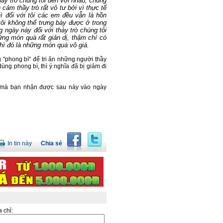
hày trò chúng tôi đến với nhau, chúng
 cảm thầy trò rất vô tư bởi vì thực tế
 đối với tôi các em đều vẫn là hồn
ôi không thể trưng bày được ở trong
g ngày này đối với thày trò chúng tôi
ững món quà rất giản dị, thậm chí có
hì đó là những món quà vô giá.
"phong bì" để tri ân những người thầy
ng phong bì, thì ý nghĩa đã bị giảm đi
 mà bạn nhận được sau này vào ngày
In tin này
Chia sẻ
a chỉ: