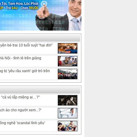
ện bé trai 10 tuổi suýt “hại đời”
 Nội - tỉnh lẻ trên giảng
 bị 'yêu râu xanh' giở trò trên
h “cả vú lấp miệng ai…?”
ạch áo cho người xem...?'
ông nghệ 'scandal tình yêu'