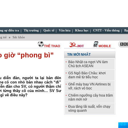
ng sự điều tra
Thị trường
Quốc tế
Văn hóa
Khoa học
CNTT - Viễn thông
Bạ
g trẻ
Sức khỏe
THỂ THAO
MOBILE
 giờ “phong bì”
TIN MỚI NHẤT
Báo Nhật ca ngợi VN làm
Chủ tịch ASEAN
GS Ngô Bảo Châu: khơi
đam mê từ tiểu học
u diễn đàn, người ta lại bàn đến
 mẹ có con nhỏ bàn nhau cách “đi”
Ghế máy bay VN Airlines bị
iễn đàn cho SV, có người thậm chí
vỡ, rách vỏ bọc
ới từng thầy cô của mình…
S
V Sư
gì về điều này?
Chiêm ngưỡng cây hoa trăm
năm mới nở
Đua tăng lãi suất, vốn chạy
vòng quanh