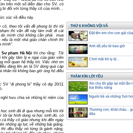
Còn trên một số diễn đàn cho SV, có
ng bì đối với từng thầy cô của mình…
ức xúc về điều này.
THỨ 6 KHÔNG VỘI VÃ
y cô, theo tôi vấn đề phong bì thì tôi
 phạm thì vấn đề này làm mất đi cái
Đặt tên em cho con gái củ
là do mình chứ không cần phải mua
nếu là một nhà giáo chân chính thì
 mình”.
Anh đã yêu từ bao giờ
H Sư phạm Hà Nội
thì cho rằng:
Tôi
 khi gây tâm lý e ngại của giáo viên
Chơi mãi trò ly dị...
ng mối quan hệ thầy trò. Việc nhớ ơn
 điều đáng lên án là SV dùng quà cáp
á nhân tôi không bao giờ ủng hộ điều
THẦM KÍN LỜI YÊU
Xin cho tôi gặp lại một lần
SV “đi phong bì” thầy cô dịp 20/11
trai thiểu năng
ò.
Người trẻ và những 'hơi hơi
 nghỉ hưu chia sẻ những kỉ niệm của
Thương con, khát cháu... g
học sinh đã đi qua nhưng mỗi khi tôi
dâu
 tôi lại hình dung ra học sinh đó, có
n cả thầy cô giáo nhưng khi đến ngày
 bên những áp lực về những bài giảng,
ò thì đều thấy nó từng là gánh nặng,