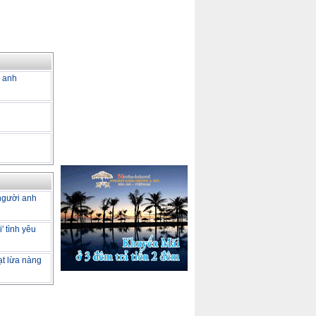
a anh
 người anh
' tình yêu
ạt lừa nàng