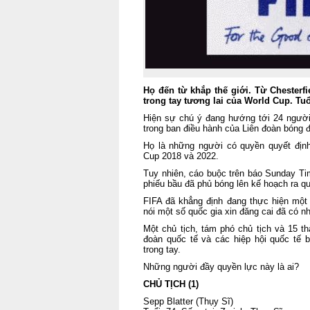
Họ đến từ khắp thế giới. Từ Chesterf
trong tay tương lai của World Cup. Tuổ
Hiện sự chú ý đang hướng tới 24 người
trong ban điều hành của Liên đoàn bóng đ
Họ là những người có quyền quyết định
Cup 2018 và 2022.
Tuy nhiên, cáo buộc trên báo Sunday Tim
phiếu bầu đã phủ bóng lên kế hoạch ra qu
FIFA đã khẳng định đang thực hiện một 
nói một số quốc gia xin đăng cai đã có 
Một chủ tịch, tám phó chủ tịch và 15 t
đoàn quốc tế và các hiệp hội quốc tế
trong tay.
Những người đầy quyền lực này là ai?
CHỦ TỊCH (1)
Sepp Blatter (Thụy Sĩ)