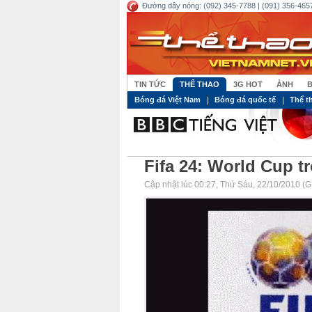
Đường dây nóng: (092) 345-7788 | (091) 356-4657
TIN TỨC
THỂ THAO
3G HOT
ẢNH
B
Bóng đá Việt Nam
Bóng đá quốc tế
Thể t
Fifa 24: World Cup t
Cập nhật lúc 00:27, Thứ Sáu, 22/10/2010 (