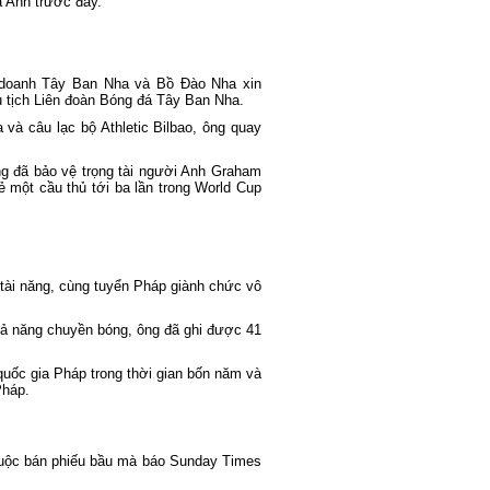
a Anh trước đây.
n doanh Tây Ban Nha và Bồ Đào Nha xin
ủ tịch Liên đoàn Bóng đá Tây Ban Nha.
và câu lạc bộ Athletic Bilbao, ông quay
ông đã bảo vệ trọng tài người Anh Graham
ẻ một cầu thủ tới ba lần trong World Cup
 tài năng, cùng tuyển Pháp giành chức vô
khả năng chuyền bóng, ông đã ghi được 41
quốc gia Pháp trong thời gian bốn năm và
Pháp.
 buộc bán phiếu bầu mà báo Sunday Times