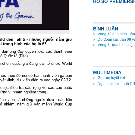
HỒ SƠ PREMIERS
BÌNH LUẬN
Vòng 13 qua bình luận
ield đến Tahiti - những người nắm giữ
Dự đoán các trận 09 v
i trung bình của họ là 63.
Vòng 11 qua bình luận
 đàn ông đầy quyền lực, các thành viên
á Quốc tế (Fifa).
 chọn quốc gia đăng cai tổ chức World
MULTIMEDIA
es theo đó nói có hai thành viên gạ bán
Gerrard tuyệt vời
yết định, dự kiến diễn ra vào ngày 02/12.
Nghe bài âm thanh (14
cuộc điều tra sâu rộng về các cáo buộc
những vi phạm nghiêm trọng.
hành viên, là những người được các liên
 bổ nhiệm, nắm giữ vận mệnh World Cup