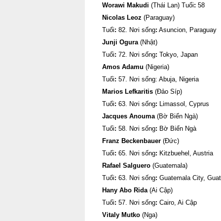
Worawi Makudi
(Thái Lan) Tuổi
:
58
Nicolas Leoz
(Paraguay)
Tuổi
:
82. Nơi sống
:
Asuncion, Paraguay
Junji Ogura
(Nhật)
Tuổi
:
72. Nơi sống
:
Tokyo, Japan
Amos Adamu
(Nigeria)
Tuổi
:
57. Nơi sống: Abuja, Nigeria
Marios Lefkaritis
(Đảo Síp)
Tuổi
:
63. Nơi sống
:
Limassol, Cyprus
Jacques Anouma
(Bờ Biển Ngà)
Tuổi
:
58. Nơi sống
:
Bờ Biển Ngà
Franz Beckenbauer
(Đức)
Tuổi
:
65. Nơi sống
:
Kitzbuehel, Austria
Rafael Salguero
(Guatemala)
Tuổi
:
63. Nơi sống
:
Guatemala City, Gua
Hany Abo Rida
(Ai Cập)
Tuổi
:
57. Nơi sống
:
Cairo, Ai Cập
Vitaly Mutko
(Nga)