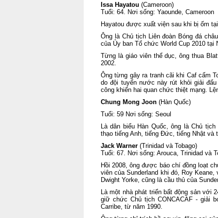
Issa Hayatou
(Cameroon)
Tuổi: 64. Nơi sống: Yaounde, Cameroon
Hayatou được xuất viện sau khi bị ốm tạ
Ông là Chủ tịch Liên đoàn Bóng đá châu 
của Ủy ban Tổ chức World Cup 2010 tại
Từng là giáo viên thể dục, ông thua Blat
2002.
Ông từng gây ra tranh cãi khi Caf cấm T
do đội tuyển nước này rút khỏi giải đấu
công khiến hai quan chức thiệt mạng. L
Chung Mong Joon
(Hàn Quốc)
Tuổi: 59 Nơi sống: Seoul
Là dân biểu Hàn Quốc, ông là Chủ tịch 
thạo tiếng Anh, tiếng Đức, tiếng Nhật và
Jack Warner
(Trinidad và Tobago)
Tuổi: 67. Nơi sống: Arouca, Trinidad và 
Hồi 2008, ông được báo chí đồng loạt ch
viên của Sunderland khi đó, Roy Keane, 
Dwight Yorke, cũng là cầu thủ của Sunder
Là một nhà phát triển bất động sản với 
giữ chức Chủ tịch CONCACAF - giải b
Carribe, từ năm 1990.