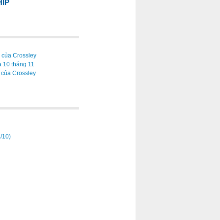
HIP
 của Crossley
à 10 tháng 11
 của Crossley
/10)