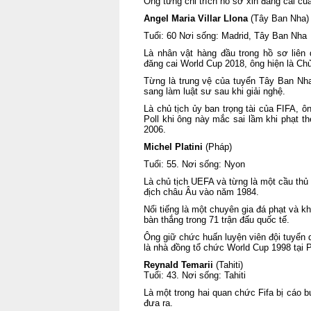
Ông từng chỉ trích hồ sơ xin đăng cai củ
Angel Maria Villar Llona
(Tây Ban Nha)
Tuổi: 60 Nơi sống: Madrid, Tây Ban Nha
Là nhân vật hàng đầu trong hồ sơ liê
đăng cai World Cup 2018, ông hiện là Ch
Từng là trung vệ của tuyển Tây Ban Nha 
sang làm luật sư sau khi giải nghệ.
Là chủ tịch ủy ban trọng tài của FIFA, 
Poll khi ông này mắc sai lầm khi phạt th
2006.
Michel Platini
(Pháp)
Tuổi: 55. Nơi sống: Nyon
Là chủ tịch UEFA và từng là một cầu thủ
địch châu Âu vào năm 1984.
Nổi tiếng là một chuyên gia đá phạt và 
bàn thắng trong 71 trận đấu quốc tế.
Ông giữ chức huấn luyện viên đội tuyển 
là nhà đồng tổ chức World Cup 1998 tại 
Reynald Temarii
(Tahiti)
Tuổi: 43. Nơi sống: Tahiti
Là một trong hai quan chức Fifa bị cáo
đưa ra.