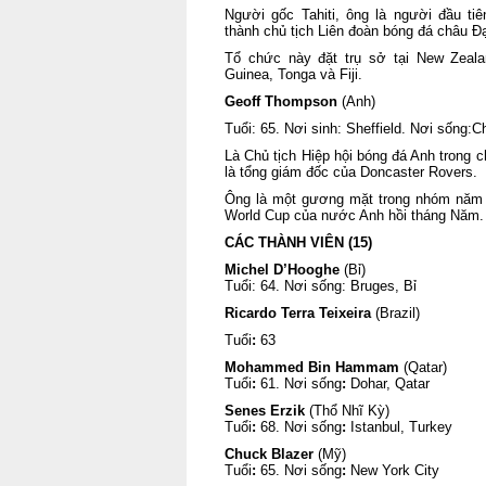
Người gốc Tahiti, ông là người đầu t
thành chủ tịch Liên đoàn bóng đá châu Đ
Tổ chức này đặt trụ sở tại New Zeal
Guinea, Tonga và Fiji.
Geoff Thompson
(Anh)
Tuổi: 65. Nơi sinh: Sheffield. Nơi sống:Ch
Là Chủ tịch Hiệp hội bóng đá Anh trong 
là tổng giám đốc của Doncaster Rovers.
Ông là một gương mặt trong nhóm năm ng
World Cup của nước Anh hồi tháng Năm.
CÁC THÀNH VIÊN (15)
Michel D’Hooghe
(Bỉ)
Tuổi: 64. Nơi sống: Bruges, Bỉ
Ricardo Terra Teixeira
(Brazil)
Tuổi
:
63
Mohammed Bin Hammam
(Qatar)
Tuổi
:
61. Nơi sống
:
Dohar, Qatar
Senes Erzik
(Thổ Nhĩ Kỳ)
Tuổi
:
68. Nơi sống
:
Istanbul, Turkey
Chuck Blazer
(Mỹ)
Tuổi
:
65. Nơi sống
:
New York City