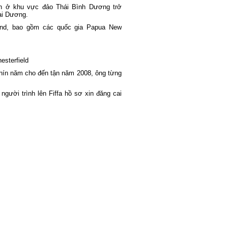
iên ở khu vực đảo Thái Bình Dương trở
ại Dương.
and, bao gồm các quốc gia Papua New
esterfield
chín năm cho đến tận năm 2008, ông từng
ười trình lên Fiffa hồ sơ xin đăng cai