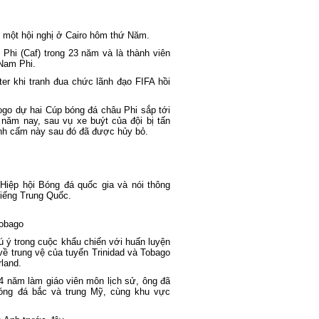
i một hội nghị ở Cairo hôm thứ Năm.
Phi (Caf) trong 23 năm và là thành viên
 Nam Phi.
ter khi tranh đua chức lãnh đạo FIFA hồi
ogo dự hai Cúp bóng đá châu Phi sắp tới
 năm nay, sau vụ xe buýt của đội bị tấn
ệnh cấm này sau đó đã được hủy bỏ.
Hiệp hội Bóng đá quốc gia và nói thông
 tiếng Trung Quốc.
Tobago
ú ý trong cuộc khẩu chiến với huấn luyện
về trung vệ của tuyển Trinidad và Tobago
land.
24 năm làm giáo viên môn lịch sử, ông đã
óng đá bắc và trung Mỹ, cùng khu vực