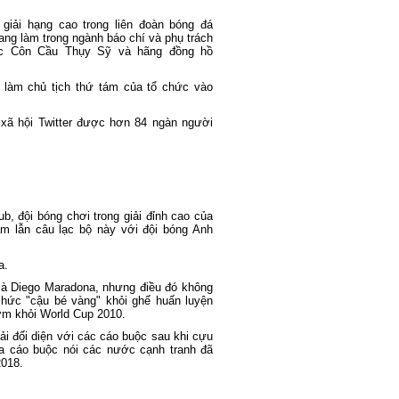
giải hạng cao trong liên đoàn bóng đá
ng làm trong ngành báo chí và phụ trách
úc Côn Cầu Thụy Sỹ và hãng đồng hồ
làm chủ tịch thứ tám của tổ chức vào
 xã hội Twitter được hơn 84 ngàn người
b, đội bóng chơi trong giải đỉnh cao của
ầm lẫn câu lạc bộ này với đội bóng Anh
a.
 là Diego Maradona, nhưng điều đó không
chức "cậu bé vàng" khỏi ghế huấn luyện
sớm khỏi World Cup 2010.
i đối diện với các cáo buộc sau khi cựu
ra cáo buộc nói các nước cạnh tranh đã
2018.