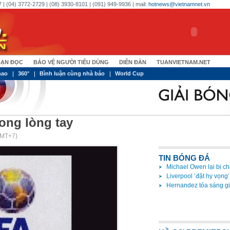
 | (04) 3772-2729 | (08) 3930-8101 | (091) 949-9936 | mail:
hotnews@vietnamnet.vn
ẠN ĐỌC
BẢO VỆ NGƯỜI TIÊU DÙNG
DIỄN ĐÀN
TUANVIETNAM.NET
hao
360°
Bình luận cùng nhà báo
World Cup
rong lòng tay
GMT+7)
TIN BÓNG ĐÁ
Michael Owen lại bị c
Liverpool ’đặt hy vọng’
Hernandez tỏa sáng g