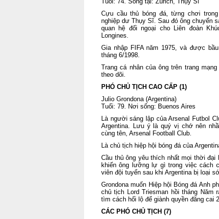
Tuổi: 74. Sống tại: Zurich, Thụy Sĩ
Cựu cầu thủ bóng đá, từng chơi trong 
nghiệp dư Thụy Sĩ. Sau đó ông chuyển sa
quan hệ đối ngoại cho Liên đoàn Kh
Longines.
Gia nhập FIFA năm 1975, và được bầu 
tháng 6/1998.
Trang cá nhân của ông trên trang mạng
theo dõi.
PHÓ CHỦ TỊCH CAO CẤP (1)
Julio Grondona (Argentina)
Tuổi: 79. Nơi sống: Buenos Aires
Là người sáng lập của Arsenal Futbol Clu
Argentina. Lưu ý là quý vị chớ nên nh
cùng tên, Arsenal Football Club.
Là chủ tịch hiệp hội bóng đá của Argentin
Cầu thủ ông yêu thích nhất mọi thời đại
khiến ông lưỡng lự gì trong việc cách 
viên đội tuyển sau khi Argentina bị loại 
Grondona muốn Hiệp hội Bóng đá Anh phả
chủ tịch Lord Triesman hồi tháng Năm 
tìm cách hối lộ để giành quyền đăng cai 
CÁC PHÓ CHỦ TỊCH (7)