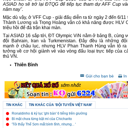
ASIAD họ sẽ trở lại ĐTQG để tiếp tục tham dự AFF Cup và
năm nay".
Mặc dù vậy, ở VFF Cup - giải đấu diễn ra từ ngày 2 đến 6/11 t
Thành Lương và Trọng Hoàng vẫn có khả năng được HLV C
triệu hồi để đá trận khai màn.
Tại ASIAD 16 sắp tới, ĐT Olympic ViN nằm ở bảng B, cùng v
đội Bahrain, Iran và Turkmenistan. Đây đều là những độ
mạnh ở châu lục, nhưng HLV Phan Thanh Hùng vẫn tỏ ra r
tưởng về cơ hội giành vé vào vòng đấu loại trực tiếp của c
thủ VN.
Thiên Bình
Gửi cho bạn bè
In 
TIN KHÁC
TIN KHÁC CỦA 'ĐỘI TUYỂN VIỆT NAM'
Ronaldinho & kỷ lục 'ghi bàn' 6 tiếng trên giường
Bí mật chưa từng bật mí của Chicharito
'Tôi thấy Thế Sơn mất bình tĩnh, nhưng... '