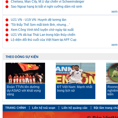
Chelsea, Man City, M.U đại chiến vì Schweinsteiger
Sao Ngoại hạng bị bắt vì nghi cưỡng dâm nữ sinh
xem 
U21 VN - U19 VN: Huynh đệ tương tàn
'Tôi thấy Thế Sơn mất bình tĩnh, nhưng... '
Xem Công Vinh khổ luyện chờ ngày tái xuất
U21 VN đả bại Thái Lan trong trận thủy chiến
Lộ diện đối thủ cuối của Việt Nam tại AFF Cup
xem 
THEO DÒNG SỰ KIỆN
Đoàn TTVN lên đường
ĐT Việt Nam: Mạnh nhất
Rooney
dự ASIAD với khát vọng
trong lịch sử
nghiêm
vàng
kiến
TRANG CHÍNH
Liên hệ toà soạn
Liên hệ quảng cáo
Đặt làm trang ch