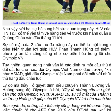
Thành Lương và Trọng Hoàng sẽ sát cánh cùng các đồng đội ở ĐT Olympic tại ASIAD sắp 
Như vậy, với hai sự bổ sung hết sức quan trọng này, HLV củ
HN T&T có thể yên tâm về hàng tiền vệ trước khi hành quân 
Quảng Châu vào đầu tháng 11 tới.
Sự có mặt của 2 cầu thủ đa năng này có thể là một trong
điều kiện thuận lợi giúp HLV Phan Thanh Hùng có thêm
phương án tấn công cũng như sự biến hóa trong lối ch
Olympic VN.
Tuy nhiên, quan trọng nhất vẫn là xác định ra một cầu thủ 
dắt dắt lối chơi của đội Olympic Việt Nam ở đấu trường "kh
như ASIAD, giải đấu Olympic Việt Nam phải đối mặt với nhữ
thủ hàng đầu châu lục.
Lý do mà thầy Tô quyết định điều chuyển Thành Lương và
Hoàng sang đội Olympic là bởi,
"đây là những cầu thủ giỏi
cần cho đội Olympic VN tại ASIAD 16, sự có mặt của Thành
và Trọng Hoàng sẽ giúp cho ĐT Olympic VN trở nên mạnh hơ
Bên cạnh đó, những cầu thủ này cũng đóng vai trò quan trọng
việc chuẩn bị cho AFF Cup 2010 của ĐTVN, sau khi kết