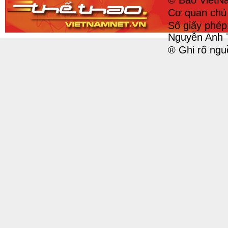
© Báo VietNa
Cơ quan chủ 
Số giấy phé
Nguyễn Anh 
® Ghi rõ ngu