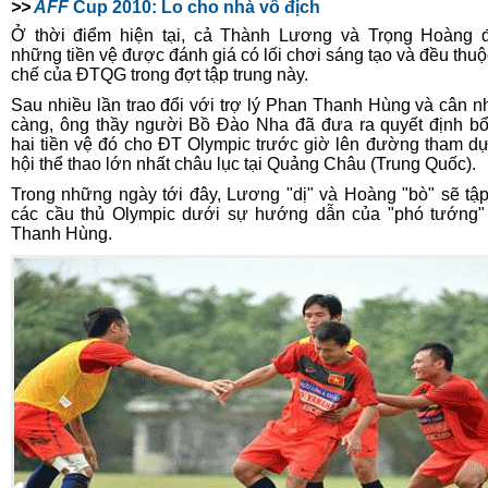
>>
AFF
Cup 2010: Lo cho nhà vô địch
Ở thời điểm hiện tại, cả Thành Lương và Trọng Hoàng 
những tiền vệ được đánh giá có lối chơi sáng tạo và đều thuộ
chế của ĐTQG trong đợt tập trung này.
Sau nhiều lần trao đổi với trợ lý Phan Thanh Hùng và cân n
càng, ông thầy người Bồ Đào Nha đã đưa ra quyết định b
hai tiền vệ đó cho ĐT Olympic trước giờ lên đường tham d
hội thể thao lớn nhất châu lục tại Quảng Châu (Trung Quốc).
Trong những ngày tới đây, Lương "dị" và Hoàng "bò" sẽ tậ
các cầu thủ Olympic dưới sự hướng dẫn của "phó tướng
Thanh Hùng.