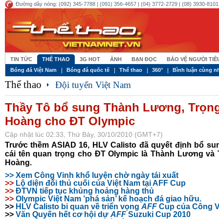
Đường dây nóng: (092) 345-7788 | (091) 356-4657 | (04) 3772-2729 | (08) 3930-8101 
TIN TỨC
THỂ THAO
3G HOT
ẢNH
BẠN ĐỌC
BẢO VỆ NGƯỜI TI
Bóng đá Việt Nam
Bóng đá quốc tế
Thể thao
360°
Bình luận cùng n
Thể thao
Đội tuyển Việt Nam
Thầy Tô bổ sung Thành Lương, Trọn
Hoàng cho ĐT Olympic
Cập nhật lúc 02:33, Thứ Bảy, 30/10/2010 (GMT+7)
Trước thềm ASIAD 16, HLV Calisto đã quyết định bổ su
cái tên quan trọng cho ĐT Olympic là Thành Lương và 
Hoàng.
>> Xem Công Vinh khổ luyện chờ ngày tái xuất
>>
Lộ diện đối thủ cuối của Việt Nam tại AFF Cup
>>
ĐTVN tiếp tục khủng hoảng hàng thủ
>>
Olympic Việt Nam ’phá sản’ kế hoạch đá giao hữu.
>>
HLV Calisto bi quan về triển vọng
AFF
Cup của Công V
>>
Văn Quyến hết cơ hội dự
AFF
Suzuki Cup 2010