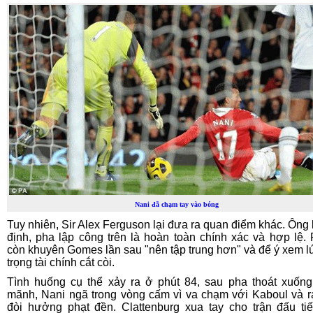
Nani đã chạm tay vào bóng
Tuy nhiên, Sir Alex Ferguson lại đưa ra quan điểm khác. Ông
định, pha lập công trên là hoàn toàn chính xác và hợp lệ. 
còn khuyên Gomes lần sau "nên tập trung hơn" và để ý xem l
trọng tài chính cắt còi.
Tình huống cụ thể xảy ra ở phút 84, sau pha thoát xuốn
mãnh, Nani ngã trong vòng cấm vì va chạm với Kaboul và r
đòi hưởng phạt đền. Clattenburg xua tay cho trận đấu tiế