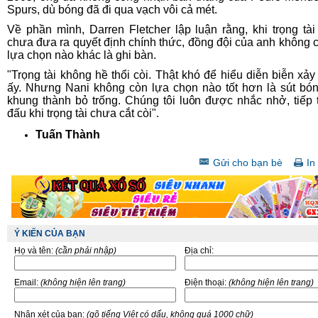
Spurs, dù bóng đã đi qua vạch vôi cả mét.
Về phần mình, Darren Fletcher lập luận rằng, khi trọng tài
chưa đưa ra quyết định chính thức, đồng đội của anh không 
lựa chọn nào khác là ghi bàn.
"Trọng tài không hề thổi còi. Thật khó để hiểu diễn biễn xảy 
ấy. Nhưng Nani không còn lựa chọn nào tốt hơn là sút bó
khung thành bỏ trống. Chúng tôi luôn được nhắc nhở, tiếp t
đấu khi trọng tài chưa cắt còi".
Tuấn Thành
Gửi cho bạn bè
In 
Ý KIẾN CỦA BẠN
Họ và tên:
(cần phải nhập)
Địa chỉ:
Email:
(không hiện lên trang)
Điện thoại:
(không hiện lên trang)
Nhận xét của bạn:
(gõ tiếng Việt có dấu, không quá 1000 chữ)