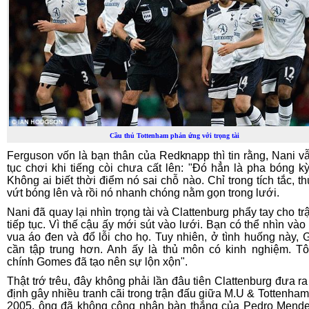
Cầu thủ Tottenham phản ứng với trọng tài
Ferguson vốn là bạn thân của Redknapp thì tin rằng, Nani vẫ
tục chơi khi tiếng còi chưa cất lên: "Đó hẳn là pha bóng kỳ
Không ai biết thời điểm nó sai chỗ nào. Chỉ trong tích tắc, t
vứt bóng lên và rồi nó nhanh chóng nằm gọn trong lưới.
Nani đã quay lại nhìn trọng tài và Clattenburg phẩy tay cho tr
tiếp tục. Vì thế cậu ấy mới sút vào lưới. Bạn có thể nhìn vào 
vua áo đen và đổ lỗi cho họ. Tuy nhiên, ở tình huống này,
cần tập trung hơn. Anh ấy là thủ môn có kinh nghiệm. Tô
chính Gomes đã tạo nên sự lộn xộn".
Thật trớ trêu, đây không phải lần đâu tiên Clattenburg đưa ra
định gây nhiều tranh cãi trong trận đấu giữa M.U & Tottenha
2005, ông đã không công nhận bàn thắng của Pedro Mend