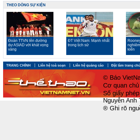
THEO DÒNG SỰ KIỆN
Đoàn TTVN lên đường
ĐT Việt Nam: Mạnh nhất
Rooney
dự ASIAD với khát vọng
trong lịch sử
nghiêm
vàng
kiến
TRANG CHÍNH
Liên hệ toà soạn
Liên hệ quảng cáo
Đặt làm trang ch
© Báo VietNa
Cơ quan chủ 
Số giấy phé
Nguyễn Anh 
® Ghi rõ ngu