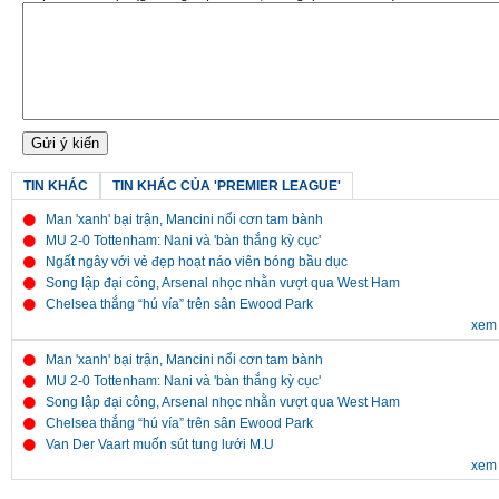
TIN KHÁC
TIN KHÁC CỦA 'PREMIER LEAGUE'
Man 'xanh' bại trận, Mancini nổi cơn tam bành
MU 2-0 Tottenham: Nani và 'bàn thắng kỳ cục'
Ngất ngây với vẻ đẹp hoạt náo viên bóng bầu dục
Song lập đại công, Arsenal nhọc nhằn vượt qua West Ham
Chelsea thắng “hú vía” trên sân Ewood Park
xem 
Man 'xanh' bại trận, Mancini nổi cơn tam bành
MU 2-0 Tottenham: Nani và 'bàn thắng kỳ cục'
Song lập đại công, Arsenal nhọc nhằn vượt qua West Ham
Chelsea thắng “hú vía” trên sân Ewood Park
Van Der Vaart muốn sút tung lưới M.U
xem 