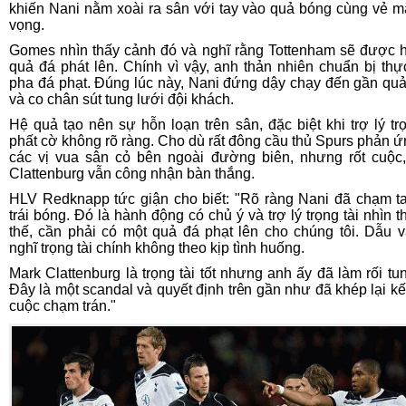
khiến Nani nằm xoài ra sân với tay vào quả bóng cùng vẻ mặ
vọng.
Gomes nhìn thấy cảnh đó và nghĩ rằng Tottenham sẽ được
quả đá phát lên. Chính vì vậy, anh thản nhiên chuẩn bị thự
pha đá phạt. Đúng lúc này, Nani đứng dậy chạy đến gần qu
và co chân sút tung lưới đội khách.
Hệ quả tạo nên sự hỗn loạn trên sân, đặc biệt khi trợ lý trọ
phất cờ không rõ ràng. Cho dù rất đông cầu thủ Spurs phản ứ
các vị vua sân cỏ bên ngoài đường biên, nhưng rốt cuộc
Clattenburg vẫn công nhận bàn thắng.
HLV Redknapp tức giận cho biết: "Rõ ràng Nani đã chạm t
trái bóng. Đó là hành động có chủ ý và trợ lý trọng tài nhìn t
thế, cần phải có một quả đá phạt lên cho chúng tôi. Dẫu vậ
nghĩ trọng tài chính không theo kịp tình huống.
Mark Clattenburg là trọng tài tốt nhưng anh ấy đã làm rối tun
Đây là một scandal và quyết định trên gần như đã khép lại kế
cuộc chạm trán."