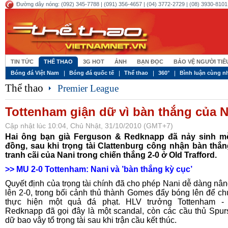
Đường dây nóng: (092) 345-7788 | (091) 356-4657 | (04) 3772-2729 | (08) 3930-8101 
TIN TỨC
THỂ THAO
3G HOT
ẢNH
BẠN ĐỌC
BẢO VỆ NGƯỜI TI
Bóng đá Việt Nam
Bóng đá quốc tế
Thể thao
360°
Bình luận cùng n
Thể thao
Premier League
Tottenham giận dữ vì bàn thắng của N
Cập nhật lúc 10:04, Chủ Nhật, 31/10/2010 (GMT+7)
Hai ông bạn già Ferguson & Redknapp đã nảy sinh mỗ
đồng, sau khi trọng tài Clattenburg công nhận bàn thắ
tranh cãi của Nani trong chiến thắng 2-0 ở Old Trafford.
>>
MU 2-0 Tottenham: Nani và ’bàn thắng kỳ cục’
Quyết định của trọng tài chính đã cho phép Nani dễ dàng nâng
lên 2-0, trong bối cảnh thủ thành Gomes đẩy bóng lên để ch
thực hiện một quả đá phạt. HLV trưởng Tottenham - 
Redknapp đã gọi đây là một scandal, còn các cầu thủ Spur
dữ bao vây tổ trọng tài sau khi trận cầu kết thúc.