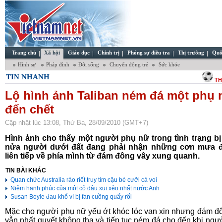
Trang chủ
Xã hội
Giáo dục
Chính trị
Phóng sự điều tra
Thị trường
Quố
Hình sự
Pháp đình
Đời sống
Chuyển động trẻ
Sức khỏe
TIN NHANH
TH
Lộ hình ảnh Taliban ném đá một phụ 
đến chết
Cập nhật lúc 13:08, Thứ Ba, 28/09/2010 (GMT+7)
Hình ảnh cho thấy một người phụ nữ trong tình trạng b
nửa người dưới đất đang phải nhận những cơn mưa đ
liên tiếp về phía mình từ đám đông vây xung quanh.
TIN BÀI KHÁC
Quan chức Australia ráo riết truy tìm cậu bé cưỡi cá voi
Niềm hạnh phúc của một cô dâu xui xẻo nhất nước Anh
Susan Boyle đau khổ vì bị fan cuồng quấy rối
Mặc cho người phụ nữ yếu ớt khóc lóc van xin nhưng đám đ
vẫn nhất quyết không tha và tiếp tục ném đá cho đến khi ngư