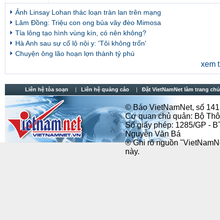
Ảnh Linsay Lohan thác loạn tràn lan trên mạng
Lâm Đồng: Triệu con ong bủa vây đèo Mimosa
Tỉa lông tạo hình vùng kín, có nên không?
Hà Anh sau sự cố lộ nội y: 'Tôi không trốn'
Chuyện ông lão hoạn lợn thành tỷ phú
xem t
,
Liên hệ tòa soạn
Liên hệ quảng cáo
Đặt VietNamNet làm trang chu
© Báo VietNamNet, số 141 B
Cơ quan chủ quản: Bộ Thôn
Số giấy phép: 1285/GP - B
Nguyễn Văn Bá
® Ghi rõ nguồn "VietNamNet"
này.