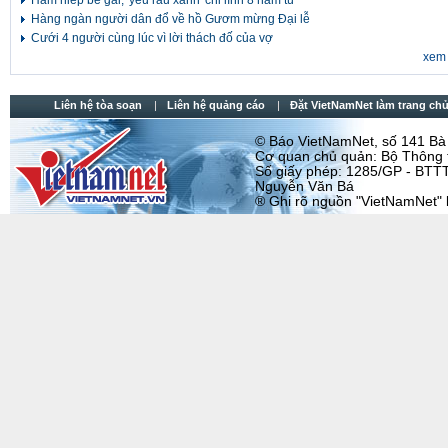
Hãm hiếp bé gái, 'yêu râu xanh' chỉ lĩnh 8 năm tù
Hàng ngàn người dân đổ về hồ Gươm mừng Đại lễ
Cưới 4 người cùng lúc vì lời thách đố của vợ
xem 
Liên hệ tòa soạn
Liên hệ quảng cáo
Đặt VietNamNet làm trang chu
© Báo VietNamNet, số 141 Bà T
Cơ quan chủ quản: Bộ Thông t
Số giấy phép: 1285/GP - BTTT
Nguyễn Văn Bá
® Ghi rõ nguồn "VietNamNet" khi