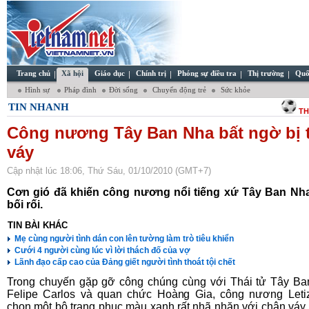
Trang chủ
Xã hội
Giáo dục
Chính trị
Phóng sự điều tra
Thị trường
Quố
Hình sự
Pháp đình
Đời sống
Chuyển động trẻ
Sức khỏe
TIN NHANH
TH
Công nương Tây Ban Nha bất ngờ bị 
váy
Cập nhật lúc 18:06, Thứ Sáu, 01/10/2010 (GMT+7)
Cơn gió đã khiến công nương nổi tiếng xứ Tây Ban Nha
bối rối.
TIN BÀI KHÁC
Mẹ cùng người tình dán con lên tường làm trò tiêu khiển
Cưới 4 người cùng lúc vì lời thách đố của vợ
Lãnh đạo cấp cao của Đảng giết người tình thoát tội chết
Trong chuyến gặp gỡ công chúng cùng với Thái tử Tây B
Felipe Carlos và quan chức Hoàng Gia, công nương Leti
chọn một bộ trang phục màu xanh rất nhã nhặn với chân váy 