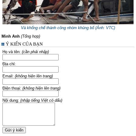
Và khống chế thành công nhóm khủng bố (
Ảnh: VTC
)
Minh Anh
(Tổng hợp)
Ý KIẾN CỦA BẠN
Họ và tên:
(cần phải nhập)
Địa chỉ:
Email:
(không hiện lên trang)
Điện thoại:
(không hiện lên trang)
Nội dung:
(nhập tiếng Việt có dấu)