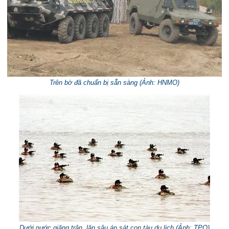
Trên bờ đã chuẩn bị sẵn sàng (
Ảnh: HNMO
)
Dưới nước giăng trận, lặn sâu áp sát con tàu du lịch (
Ảnh: TPO
)