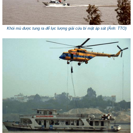
Khói mù được tung ra để lực lượng giải cứu bí mật áp sát (
Ảnh: TTO
)