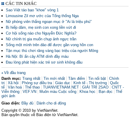
CÁC TIN KHÁC
Sao Việt táo bạo "khoe" vòng 1
Limousine Zil mơ ước của Tổng thống Nga
Nữ phóng viên thắng ngoạn mục ở "Ai là triệu phú"
Bị hiếp dâm, mẹ sinh con xong liền vứt đi
Cơ hội sống nào cho Nguyễn Đức Nghĩa?
Nữ chính trị gia muốn chụp ảnh ngực trần
Sống một mình trên đảo để được gần vong hồn con
Tận mục thú chơi răng vàng bạc triệu của người Mông
Hà Nội: Bí ẩn cây ATM dính đầy máu
Đau lòng phát hiện xác trẻ sơ sinh không đầu
Về đầu trang
Danh mục:
Trang nhất
Tin mới nhất
Tâm điểm
Tin nổi bật
Chính
trị
Xã hội
Phóng sự điều tra
Giáo dục
Kinh tế - Thị trường
Quốc
tế
Văn hoá
Thể thao
TUANVIETNAM.NET
GIẢI TRÍ 2SAO
CNTT -
Viễn thông
VEF.VN
Muôn màu Cuộc sống
Khoa học
Bạn đọc
Thế
giới ảnh
Giao diện:
Đầy đủ
Dành cho di động
Copyright © 2010 by VietNamNet.
Bản quyền thuộc về Báo điện tử VietNamNet.