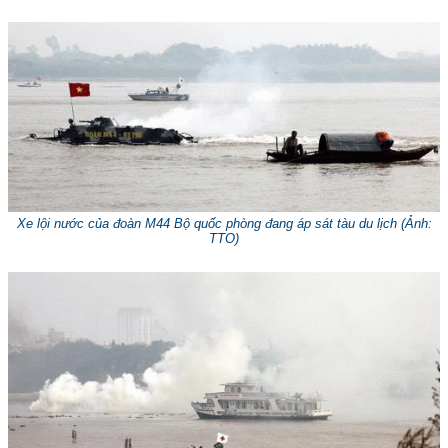
Xe lội nước của đoàn M44 Bộ quốc phòng đang áp sát tàu du lịch (
Ảnh:
TTO
)