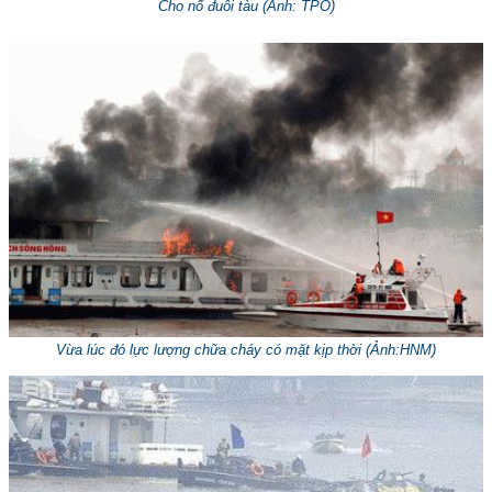
Cho nổ đuôi tàu (
Ảnh: TPO
)
Vừa lúc đó lực lượng chữa cháy có mặt kịp thời (
Ảnh:HNM
)