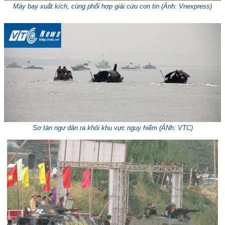
Máy bay xuất kích, cùng phối hợp giải cứu con tin (
Ảnh: Vnexpress
)
Sơ tán ngư dân ra khỏi khu vực nguy hiểm (
ẢNh: VTC
)