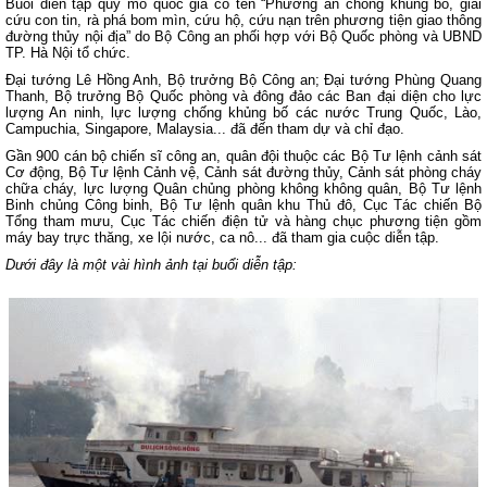
Buổi diễn tập quy mô quốc gia có tên “Phương án chống khủng bố, giải
cứu con tin, rà phá bom mìn, cứu hộ, cứu nạn trên phương tiện giao thông
đường thủy nội địa” do Bộ Công an phối hợp với Bộ Quốc phòng và UBND
TP. Hà Nội tổ chức.
Đại tướng Lê Hồng Anh, Bộ trưởng Bộ Công an; Đại tướng Phùng Quang
Thanh, Bộ trưởng Bộ Quốc phòng và đông đảo các Ban đại diện cho lực
lượng An ninh, lực lượng chống khủng bố các nước Trung Quốc, Lào,
Campuchia, Singapore, Malaysia... đã đến tham dự và chỉ đạo.
Gần 900 cán bộ chiến sĩ công an, quân đội thuộc các Bộ Tư lệnh cảnh sát
Cơ động, Bộ Tư lệnh Cảnh vệ, Cảnh sát đường thủy, Cảnh sát phòng cháy
chữa cháy, lực lượng Quân chủng phòng không không quân, Bộ Tư lệnh
Binh chủng Công binh, Bộ Tư lệnh quân khu Thủ đô, Cục Tác chiến Bộ
Tổng tham mưu, Cục Tác chiến điện tử và hàng chục phương tiện gồm
máy bay trực thăng, xe lội nước, ca nô... đã tham gia cuộc diễn tập.
Dưới đây là một vài hình ảnh tại buổi diễn tập: