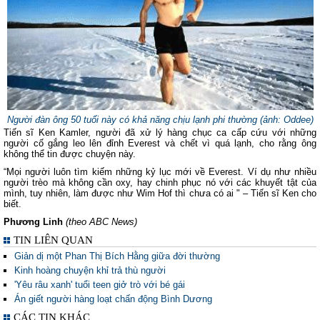
Người đàn ông 50 tuổi này có khả năng chịu lạnh phi thường (ảnh: Oddee)
Tiến sĩ Ken Kamler, người đã xử lý hàng chục ca cấp cứu với những
người cố gắng leo lên đỉnh Everest và chết vì quá lạnh, cho rằng ông
không thể tin được chuyện này.
“Mọi người luôn tìm kiếm những kỷ lục mới về Everest. Ví dụ như nhiều
người trèo mà không cần oxy, hay chinh phục nó với các khuyết tật của
mình, tuy nhiên, làm được như Wim Hof thì chưa có ai " – Tiến sĩ Ken cho
biết.
Phương Linh
(theo ABC News)
TIN LIÊN QUAN
Giản dị một Phan Thị Bích Hằng giữa đời thường
Kinh hoàng chuyện khỉ trả thù người
'Yêu râu xanh' tuổi teen giở trò với bé gái
Án giết người hàng loạt chấn động Bình Dương
CÁC TIN KHÁC