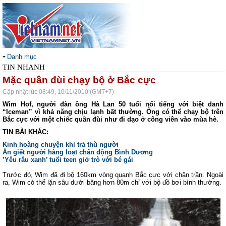
Danh mục
TIN NHANH
Mặc quần đùi chạy bộ ở Bắc cực
Cập nhật lúc 08:49, 10/11/2010 (GMT+7)
Wim Hof, người đàn ông Hà Lan 50 tuổi nổi tiếng với biệt danh
“Iceman” vì khả năng chịu lạnh bất thường. Ông có thể chạy bộ trên
Bắc cực với một chiếc quần đùi như đi dạo ở công viên vào mùa hè.
TIN BÀI KHÁC:
Kinh hoàng chuyện khỉ trả thù người
Án giết người hàng loạt chấn động Bình Dương
’Yêu râu xanh’ tuổi teen giở trò với bé gái
Trước đó, Wim đã đi bộ 160km vòng quanh Bắc cực với chân trần. Ngoài
ra, Wim có thể lặn sâu dưới băng hơn 80m chỉ với bộ đồ bơi bình thường.