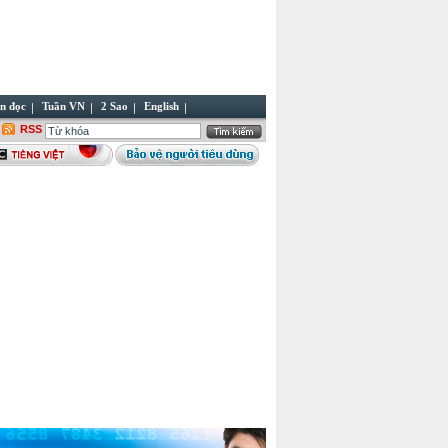
n đọc
Tuần VN
2 Sao
English
RSS