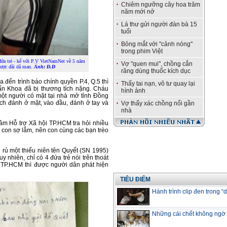
Chiêm ngưỡng cây hoa trăm
năm mới nở
Lá thư gửi người đàn bà 15
tuổi
Bỏng mắt với "cảnh nóng"
trong phim Việt
ứa trẻ - kể với P.V VietNamNet về 5 năm
Vợ "quen mui", chồng cắn
gược đãi dã man.
Ảnh: Đ.Đ
răng dùng thuốc kích dục
 đến trình báo chính quyền P.4, Q.5 thì
Thấy tai nạn, vô tư quay lại
uấn Khoa đã bị thương tích nặng. Cháu
hình ảnh
ột người có mặt tại nhà mở tỉnh Đồng
ích đánh ở mặt, vào đầu, đánh ở tay và
Vợ thấy xác chồng nổi gần
nhà
tâm Hỗ trợ Xã hội TP.HCM tra hỏi nhiều
á, con sợ lắm, nên con cùng các bạn trèo
g rủ một thiếu niên tên Quyết (SN 1995)
y nhiên, chỉ có 4 đứa trẻ nói trên thoát
về TP.HCM thì được người dân phát hiện
TIÊU ĐIỂM
Hành trình clip đen trong “
Những cái chết không ngờ v