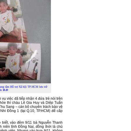
Trung tâm Hỗ trợ Xã hội TP.HCM lưu trữ
h: Đ.Đ
 vụ việc đã tiếp nhận 4 đứa trẻ nói trên
khỏe thì cháu Lê Gia Huy và Diệp Tuấn
Thu Sang – cán bộ chuyên trách bảo vệ
 Nhi Đồng 1 (tại Q.10, TP.HCM) để cấp
o biết, vào đêm 9/11 bà Nguyễn Thanh
h niên tỉnh Đồng Nai, đồng thời là chủ
bệnh viện. Nhưng vào trưa 9/11, không