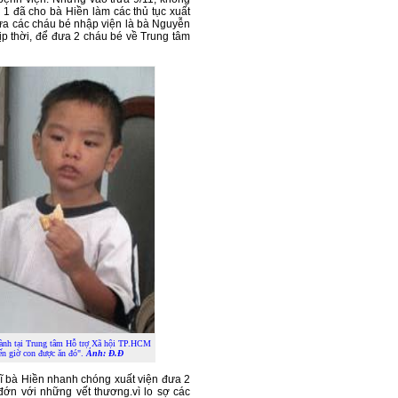
 1 đã cho bà Hiền làm các thủ tục xuất
ưa các cháu bé nhập viện là bà Nguyễn
ịp thời, để đưa 2 cháu bé về Trung tâm
 lành tại Trung tâm Hỗ trợ Xã hội TP.HCM
ến giờ con được ăn đó".
Ảnh: Đ.Đ
dĩ bà Hiền nhanh chóng xuất viện đưa 2
đớn với những vết thương.vì lo sợ các