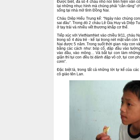
Được biết, đa số 4 cháu nhỏ nói trên hiện vẫn c
lại những nhục hình mà chúng phải “cắn răng” chị
sống tại nhà mở tỉnh Đồng Nai.
Cháu Diệp Hiếu Trung kể: “Ngày nào chúng con
sai đâu”. Trong đó 2 cháu Lê Gia Huy và Diệp T
ở tay trái và nhiều vết thương khắp cơ thể.
Tiếp xúc với VietNamNet vào chiều 9/11, cháu N
trong số 4 đứa trẻ - kể lại trong nét mặt vẫn cò
Nai được 5 năm. Trong suốt thời gian này con và
bằng các cách như: bóp cổ, đập đầu vào tường
vào đầu, vào mông… Và bắt tụi con làm những
giận thì tụi con đều bị đánh đập vô cớ, tụi con p
cơm”.
Đặc biệt là, trong tất cả những lời tự kể của c
cô giáo tên Lan.