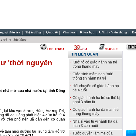
ng sự điều tra
Thị trường
Quốc tế
Văn hóa
Khoa học
CNTT - Viễn thông
Bạ
g trẻ
Sức khỏe
THỂ THAO
MOBILE
TIN LIÊN QUAN
hư 'thời nguyên
Khởi tố cô giáo hành hạ trẻ
trong thang máy
Giáo sinh mầm non "mù"
thông tin hành hạ trẻ
Hỏi chuyện cô giáo hành hạ
bé 4 tuổi
t nhà mở của nhà nước tại tỉnh Đồng
Cô giáo hành hạ trẻ có thể bị
phạt 3 năm tù
Cô giáo hành hạ dã man trẻ
11, tại khu vực đường Hùng Vương, P.4,
trong thang máy
g đã đau lòng phát hiện 4 đứa trẻ từ 4
ật vờ trên phố nên đã dẫn đến cơ quan
Nha sĩ vào tù vì hành hạ dã
man 3 con nuôi
 về tạm nuôi dưỡng tại Trung tâm Hỗ trợ
Tước quyền làm mẹ của
h và Xã hội TP.HCM.