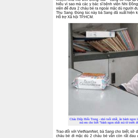
hiểu vì sao mà các y bác sĩ bệnh viện Nhi Đồng
viện để đưa 2 cháu bé ra ngoài mặc dù người đ
Thu Sang. Đúng lúc này bà Sang đã xuất hiện k
Hỗ trợ Xã hội TP.HCM.
Cháu Diệp Hiếu Trung - nhỏ tuổi nhất, ăn bánh ngon
mà em cho biết "bánh ngon nhất mà từ trước đ
Trao đổi với VietNamNet, bà Sang cho biết, sỡ 
cháu bé đi mặc dù 2 cháu bé vẫn còn rất đau 