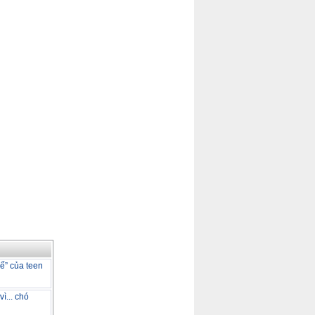
dế” của teen
ì... chó