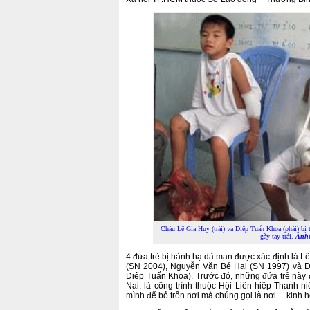
Cháu Lê Gia Huy (trái) và Diệp Tuấn Khoa (phải) bị 
gãy tay trái.
Ảnh:
4 đứa trẻ bị hành hạ dã man được xác định là 
(SN 2004), Nguyễn Văn Bé Hai (SN 1997) và D
Diệp Tuấn Khoa). Trước đó, những đứa trẻ này
Nai, là công trình thuộc Hội Liên hiệp Thanh 
mình để bỏ trốn nơi mà chúng gọi là nơi… kinh 