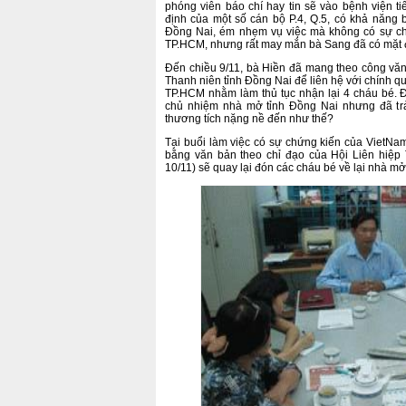
phóng viên báo chí hay tin sẽ vào bệnh viện t
định của một số cán bộ P.4, Q.5, có khả năng 
Đồng Nai, ém nhẹm vụ việc mà không có sự c
TP.HCM, nhưng rất may mắn bà Sang đã có mặt 
Đến chiều 9/11, bà Hiền đã mang theo công văn,
Thanh niên tỉnh Đồng Nai để liên hệ với chính qu
TP.HCM nhằm làm thủ tục nhận lại 4 cháu bé. Đ
chủ nhiệm nhà mở tỉnh Đồng Nai nhưng đã trả 
thương tích nặng nề đến như thế?
Tại buổi làm việc có sự chứng kiến của VietNamN
bằng văn bản theo chỉ đạo của Hội Liên hiệp 
10/11) sẽ quay lại đón các cháu bé về lại nhà mở