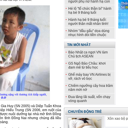
người phụ nữ hành hạ con
Hé lộ "tổ chức thần bí" hành
hạ bé 9 tháng tuổi
Hành hạ bé 9 tháng tuổi:
người thân mất nhân tính!
Nhóm "đầu gấu" dọa dùng
nhục hình đòi tiền chuộc
TIN MỚI NHẤT
Báo Nhật ca ngợi VN làm
Chủ tịch ASEAN
GS Ngô Bảo Châu: khơi
đam mê từ tiểu học
Ghế máy bay VN Airlines bị
vỡ, rách vỏ bọc
Chiêm ngưỡng cây hoa trăm
năm mới nở
thương nặng với thương tích khắp người,
Đua tăng lãi suất, vốn chạy
 Đ.Đ
vòng quanh
Lê Gia Huy (SN 2005) và Diệp Tuấn Khoa
iệp Hiếu Trung (SN 2006, em ruột của
CHUYỂN ĐỘNG TRẺ
 được nuôi dưỡng tại nhà mở tỉnh Đồng
niên tỉnh Đồng Nai nhưng chúng đã liều
Xôn xao bộ p
hoàng.