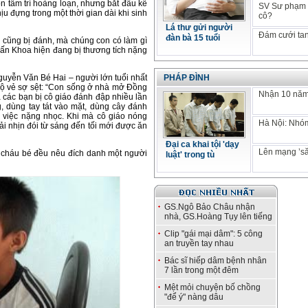
òn tâm trí hoảng loạn, nhưng bắt đầu kể
SV Sư phạm k
u đựng trong một thời gian dài khi sinh
cô?
Lá thư gửi người
Đám cưới tan
đàn bà 15 tuổi
 cũng bị đánh, mà chúng con có làm gì
uấn Khoa hiện đang bị thương tích nặng
guyễn Văn Bé Hai – người lớn tuổi nhất
PHÁP ĐÌNH
n lộ vẻ sợ sệt: “Con sống ở nhà mở Đồng
Nhận 10 năm 
 các bạn bị cô giáo đánh đập nhiều lần
, dùng tay tát vào mặt, dùng cây đánh
 việc nặng nhọc. Khi mà cô giáo nóng
Hà Nội: Nhóm
hải nhịn đói từ sáng đến tối mới được ăn
Đại ca khai tội 'dạy
Lên mạng ’să
ác cháu bé đều nêu đích danh một người
luật' trong tù
GS.Ngô Bảo Châu nhận
nhà, GS.Hoàng Tụy lên tiếng
Clip "gái mại dâm": 5 công
an truyền tay nhau
Bác sĩ hiếp dâm bệnh nhân
7 lần trong một đêm
Mệt mỏi chuyện bố chồng
"để ý" nàng dâu