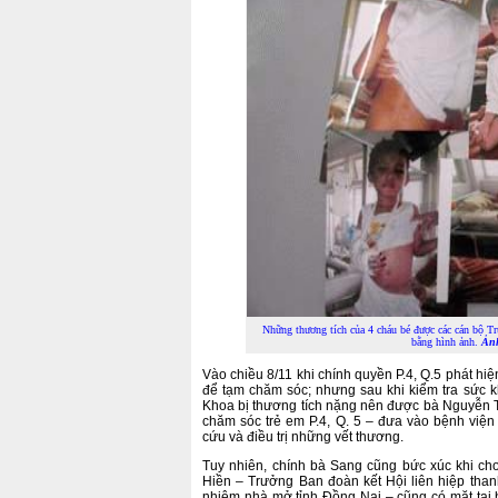
Những thương tích của 4 cháu bé được các cán bộ 
bằng hình ảnh.
Ản
Vào chiều 8/11 khi chính quyền P.4, Q.5 phát hiện
để tạm chăm sóc; nhưng sau khi kiểm tra sức 
Khoa bị thương tích nặng nên được bà Nguyễn 
chăm sóc trẻ em P.4, Q. 5 – đưa vào bệnh viện
cứu và điều trị những vết thương.
Tuy nhiên, chính bà Sang cũng bức xúc khi ch
Hiền – Trưởng Ban đoàn kết Hội liên hiệp than
nhiệm nhà mở tỉnh Đồng Nai – cũng có mặt tại 