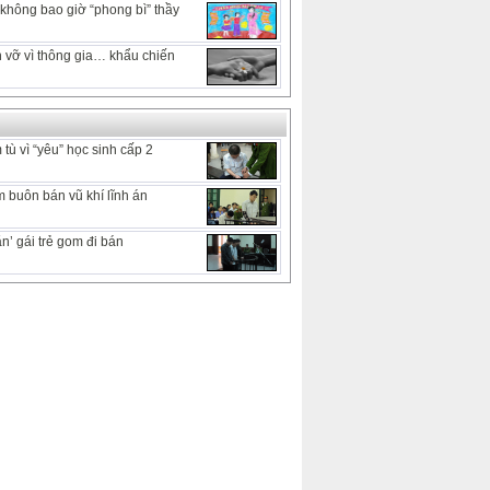
hông bao giờ “phong bì” thầy
 vỡ vì thông gia… khẩu chiến
tù vì “yêu” học sinh cấp 2
 buôn bán vũ khí lĩnh án
n’ gái trẻ gom đi bán