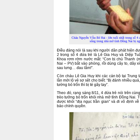
Cháu Nguyễn VĂn Bé Hai - lớn tuổi nhất trong số 4 đ
sống trong nhà mở tỉnh Đồng Nai bị n
Điều đáng nói là sau khi người dân phát hiện đưa
2 trong số 4 đứa trẻ là Lê Gia Huy và Diệp T
Khoa rơm rớm nước mắt: “Con bị chú Thanh (m
Nai – PV) bắt vào phòng, rồi dùng cây to, dây x
sau lưng… đau lắm!”.
Còn cháu Lê Gia Huy khi các cán bộ tại Trung 
lần mới lộ vẻ sợ sệt cho biết: “Bị đánh nhiều qu
tường bỏ trốn thì bị té gãy tay”.
Theo đó, rạng sáng 8/11, 4 đứa trẻ nói trên cùn
trèo tưởng bỏ trốn khỏi nhà mở tỉnh Đồng Nai. Tu
được khỏi “địa ngục trần gian” và đi vô định 
báo chính quyền.