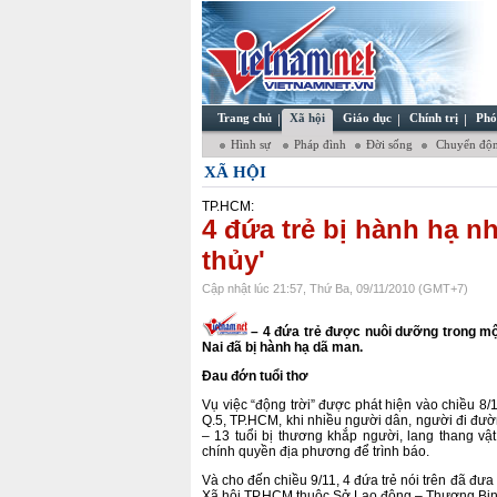
Trang chủ
Xã hội
Giáo dục
Chính trị
Phó
Hình sự
Pháp đình
Đời sống
Chuyển độn
XÃ HỘI
TP.HCM:
4 đứa trẻ bị hành hạ n
thủy'
Cập nhật lúc 21:57, Thứ Ba, 09/11/2010 (GMT+7)
– 4 đứa trẻ được nuôi dưỡng trong mộ
Nai đã bị hành hạ dã man.
Đau đớn tuổi thơ
Vụ việc “động trời” được phát hiện vào chiều 8/
Q.5, TP.HCM, khi nhiều người dân, người đi đườn
– 13 tuổi bị thương khắp người, lang thang v
chính quyền địa phương để trình báo.
Và cho đến chiều 9/11, 4 đứa trẻ nói trên đã đưa
Xã hội TP.HCM thuộc Sở Lao động – Thương Bin