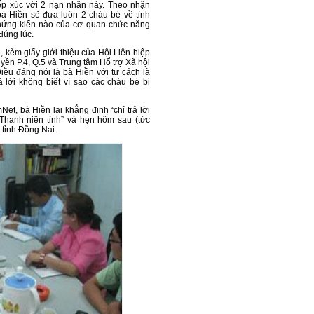
iếp xúc với 2 nạn nhân này. Theo nhận
bà Hiền sẽ đưa luôn 2 cháu bé về tỉnh
hứng kiến nào của cơ quan chức năng
đúng lúc.
 kèm giấy giới thiệu của Hội Liên hiệp
yền P.4, Q.5 và Trung tâm Hổ trợ Xã hội
iều đáng nói là bà Hiền với tư cách là
lời không biết vì sao các cháu bé bị
et, bà Hiền lại khẳng định “chỉ trả lời
Thanh niên tỉnh” và hẹn hôm sau (tức
 tỉnh Đồng Nai.