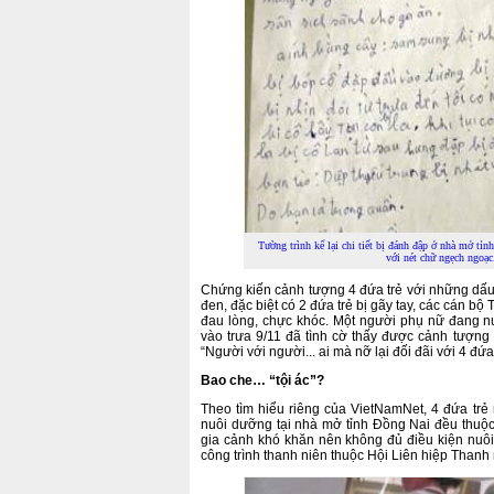
Tường trình kể lại chi tiết bị đánh đập ở nhà mở t
với nét chữ ngẹch ngoạc
Chứng kiến cảnh tượng 4 đứa trẻ với những dấu
đen, đặc biệt có 2 đứa trẻ bị gãy tay, các cán b
đau lòng, chực khóc. Một người phụ nữ đang n
vào trưa 9/11 đã tình cờ thấy được cảnh tượng
“Người với người... ai mà nỡ lại đối đãi với 4 đứa
Bao che… “tội ác”?
Theo tìm hiểu riêng của VietNamNet, 4 đứa trẻ
nuôi dưỡng tại nhà mở tỉnh Đồng Nai đều thuộ
gia cảnh khó khăn nên không đủ điều kiện nuô
công trình thanh niên thuộc Hội Liên hiệp Thanh