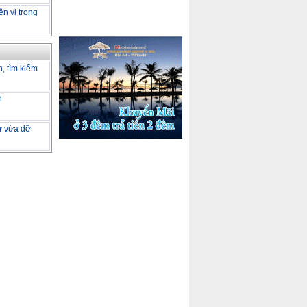
ên vị trong
h, tìm kiếm
h
tư vừa dỡ