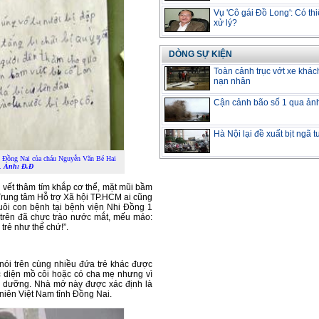
Vụ 'Cô gái Đồ Long': Có thi
xử lý?
DÒNG SỰ KIỆN
Toàn cảnh trục vớt xe khác
nạn nhân
Cận cảnh bão số 1 qua ản
Hà Nội lại đề xuất bịt ngã 
ỉnh Đồng Nai của cháu Nguyễn Văn Bé Hai
.
Ảnh: Đ.Đ
 vết thâm tím khắp cơ thể, mặt mũi bầm
ộ Trung tâm Hỗ trợ Xã hội TP.HCM ai cũng
uôi con bệnh tại bệnh viện Nhi Đồng 1
 trên đã chực trào nước mắt, mếu máo:
 trẻ như thế chứ!”.
 nói trên cùng nhiều đứa trẻ khác được
c diện mồ côi hoặc có cha mẹ nhưng vì
i dưỡng. Nhà mở này được xác định là
 niên Việt Nam tỉnh Đồng Nai.