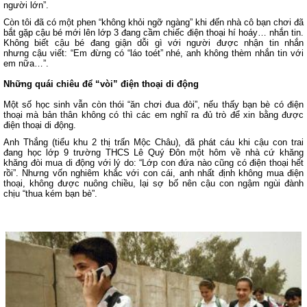
người lớn”.
Còn tôi đã có một phen “không khỏi ngỡ ngàng” khi đến nhà cô bạn chơi đã
bắt gặp cậu bé mới lên lớp 3 đang cầm chiếc điện thoại hí hoáy… nhắn tin.
Không biết cậu bé đang giận dỗi gì với người được nhận tin nhắn
nhưng cậu viết: “Em đừng có “láo toét” nhé, anh không thèm nhắn tin với
em nữa…”.
Những quái chiêu để “vòi” điện thoại di động
Một số học sinh vẫn còn thói “ăn chơi đua đòi”, nếu thấy bạn bè có điện
thoại mà bản thân không có thì các em nghĩ ra đủ trò để xin bằng được
điện thoại di động.
Anh Thắng (tiểu khu 2 thị trấn Mộc Châu), đã phát cáu khi cậu con trai
đang học lớp 9 trường THCS Lê Quý Đôn một hôm về nhà cứ khăng
khăng đòi mua di động với lý do: “Lớp con đứa nào cũng có điện thoại hết
rồi”. Nhưng vốn nghiêm khắc với con cái, anh nhất định không mua điện
thoại, không được nuông chiều, lại sợ bố nên cậu con ngậm ngùi đành
chịu “thua kém bạn bè”.