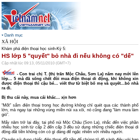
Danh mục
XÃ HỘI
Khám phá điện thoại học sinh-Kỳ 5:
HS lớp 5 "quyết" bỏ nhà đi nếu không có "dế"
Cập nhật lúc 09:13, 05/11/2010 (GMT+7)
- Con trai chị T. (thị trấn Mộc Châu, Sơn La) năm nay mới lên
lớp… 5 mà đã sống chết đòi mua điện thoại di động, khi không xin
được điện thoại thì cậu bé… viết thư từ biệt bố mẹ và quyết…bỏ nhà
ra đi.
Bị thu cái này, mua cái khác… xịn hơn
“Mốt" sắm điện thoại trong học đường không chỉ quét qua các thành phố
lớn, mà ngay tại những vùng miền núi xa xôi, nó cũng đang “làm mưa làm
gió”.
Mấy năm trở lại đây, tại phố núi Mộc Châu (Sơn La), nhắc đến việc phần
nhiều học sinh từ cấp 2 đến cấp 3 đều sử dụng những chiếc điện thoại di
động đắt tiền không còn có gì đáng để ngặc nhiên với nhiều người.
Chuyện sử dụng chiếc điện thoại đắt tiền để chứng tỏ độ sành điệu với bạn