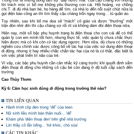
Trong thư là những dòng tâm sự “đầy nước mắt” của cậu chàng với những
lời trách móc vì bố mẹ không yêu thương con cái. Hối hoảng, vợ chồng
chị T. đi đủ nhà bạn bè, họ hàng để tìm, cả nhà lo đến nỗi suýt chút nữa là
gọi điện báo công an thì tìm thấy cậu chàng trốn ngay trong… tủ quần áo.
Tuy nhiên, sau khi bố mẹ dọa sẽ “mách” cô giáo và được “thưởng” một
trận đòn nhớ đời thì cậu chàng sợ rối rít và không dám đòi điện thoại nữa.
Hiện nay, một số bậc phụ huynh trang bị điện thoại cho con cái để có thể
quản lý con em mình tốt hơn, nhưng thực tế, việc quản lý chưa chắc thực
hiện được mà có khi còn có tác dụng ngược. Hơn nữa, dù chưa có những
nghiên cứu chính xác được công bố về tác hại của việc sử dụng điện thoại
di động, nhưng ít hay nhiều chắc chắn tác hại của nó là có thật, đặc biệt là
với việc phát triển trí não của trẻ.
Vì vậy, các bậc phụ huynh cần cân nhắc kỹ càng trước khi quyết định sắm
điện thoại di động cho những cô cậu bé còn đang ở độ tuổi cắp sách đến
trường.
Cao Thùy Thơm
Kỳ 6: Cấm học sinh dùng di động trong trường thế nào?
TIN LIÊN QUAN
Hành trình clip đen trong “dế” của teen
Nữ sinh liều mình bán thân nuôi... 'dế'
Khám phá 'điện thoại đen' trên ghế nhà trường
Lời thầy cô lẫn tiếng... 'trẻ khóc, chó sủa'
CÁC TIN KHÁC