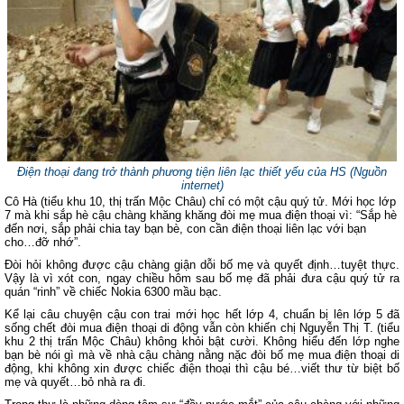
Điện thoại đang trở thành phương tiện liên lạc thiết yếu của HS
(Nguồn
internet)
Cô Hà (tiểu khu 10, thị trấn Mộc Châu) chỉ có một cậu quý tử. Mới học lớp
7 mà khi sắp hè cậu chàng khăng khăng đòi mẹ mua điện thoại vì: “Sắp hè
đến nơi, sắp phải chia tay bạn bè, con cần điện thoại liên lạc với bạn
cho…đỡ nhớ”.
Đòi hỏi không được cậu chàng giận dỗi bố mẹ và quyết định…tuyệt thực.
Vậy là vì xót con, ngay chiều hôm sau bố mẹ đã phải đưa cậu quý tử ra
quán “rinh” về chiếc Nokia 6300 mầu bạc.
Kể lại câu chuyện cậu con trai mới học hết lớp 4, chuẩn bị lên lớp 5 đã
sống chết đòi mua điện thoại di động vẫn còn khiến chị Nguyễn Thị T. (tiểu
khu 2 thị trấn Mộc Châu) không khỏi bật cười. Không hiểu đến lớp nghe
bạn bè nói gì mà về nhà cậu chàng nằng nặc đòi bố mẹ mua điện thoại di
động, khi không xin được chiếc điện thoại thì cậu bé…viết thư từ biệt bố
mẹ và quyết…bỏ nhà ra đi.