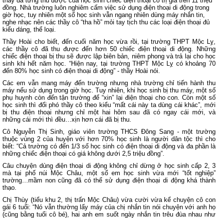
thầy đã từng thu được của học sinh chiếc điện thoại có trị giá trên 11 triệu
đồng. Nhà trường luôn nghiêm cấm việc sử dụng điện thoại di động trong
giờ học, tuy nhiên một số học sinh vẫn ngang nhiên dùng máy nhắn tin,
nghe nhạc nên các thầy cô “tha hồ” mỏi tay tịch thu các loại điện thoại đủ
kiểu dáng, thể loại.
Thầy Hoài cho biết, đến cuối năm học vừa rồi, tại trường THPT Mộc Lỵ,
các thầy cô đã thu được đến hơn 50 chiếc điện thoại di động. Những
chiếc điện thoại bị thu sẽ được lập biên bản, niêm phong và trả lại cho học
sinh khi hết năm học. “Hiện nay, tại trường THPT Mộc Lỵ có khoảng 70
đến 80% học sinh có điện thoại di động” - thầy Hoài nói.
Các em vẫn mang máy đến trường nhưng nhà trường chỉ tiến hành thu
máy nếu sử dụng trong giờ học. Tuy nhiên, khi học sinh bị thu máy, một số
phụ huynh còn đến tận trường để “xin” lại điện thoại cho con. Còn một số
học sinh thì đối phó thầy cô theo kiểu “mất cái này ta dùng cái khác”, mới
bị thu điện thoại nhưng chỉ một hai hôm sau đã có ngay cái mới, và
những cái mới thì đều…xịn hơn cái đã bị thu.
Cô Nguyễn Thị Sinh, giáo viên trường THCS Đông Sang - một trường
thuộc vùng 2 của huyện với hơn 70% học sinh là người dân tộc thì cho
biết: “Cả trường có đến 1/3 số học sinh có điện thoại di động và đa phần là
những chiếc điện thoại có giá không dưới 2,5 triệu đồng”.
Câu chuyện dùng điện thoại di động không chỉ dừng ở học sinh cấp 2, 3
mà tại phố núi Mộc Châu, một số em học sinh vừa mới “tốt nghiệp”
trường…mầm non cũng đã có thể sử dụng điện thoại di động khá thành
thạo.
Chị Thùy (tiểu khu 2, thị trấn Mộc Châu) vừa cười vừa kể chuyện cô con
gái 6 tuổi: “Nó vẫn thường lấy máy của chị nhắn tin nói chuyện với anh họ
(cũng bằng tuổi cô bé), hai anh em suốt ngày nhắn tin trêu đùa nhau như