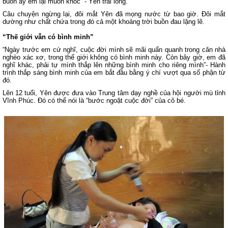
buồn ấy em lại muốn khóc” - Yên trải lòng.
Câu chuyện ngừng lại, đôi mắt Yên đã mọng nước từ bao giờ. Đôi mắt
dường như chất chứa trong đó cả một khoảng trời buồn đau lặng lẽ.
“Thế giới vẫn có bình minh”
“Ngày trước em cứ nghĩ, cuộc đời mình sẽ mãi quẩn quanh trong căn nhà
nghèo xác xơ, trong thế giới không có bình minh này. Còn bây giờ, em đã
nghĩ khác, phải tự mình thắp lên những bình minh cho riêng mình”- Hành
trình thắp sáng bình minh của em bắt đầu bằng ý chí vượt qua số phận từ
đó.
Lên 12 tuổi, Yên được đưa vào Trung tâm dạy nghề của hội người mù tỉnh
Vĩnh Phúc. Đó có thể nói là “bước ngoặt cuộc đời” của cô bé.