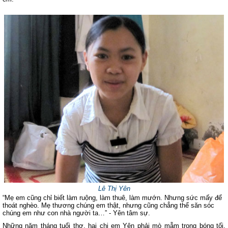
Lê Thị Yên
“Mẹ em cũng chỉ biết làm ruộng, làm thuê, làm mướn. Nhưng sức mấy để
thoát nghèo. Mẹ thương chúng em thật, nhưng cũng chẳng thể săn sóc
chúng em như con nhà người ta…” - Yên tâm sự.
Những năm tháng tuổi thơ, hai chị em Yên phải mò mẫm trong bóng tối,