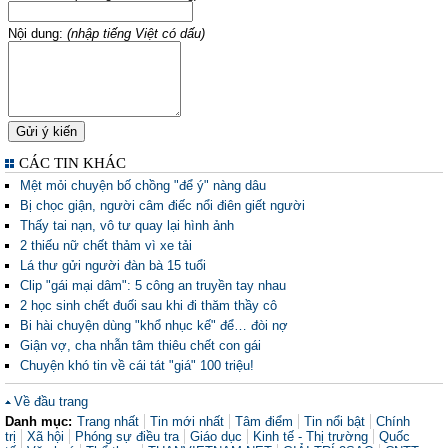
Nội dung:
(nhập tiếng Việt có dấu)
CÁC TIN KHÁC
Mệt mỏi chuyện bố chồng "để ý" nàng dâu
Bị chọc giận, người câm điếc nổi điên giết người
Thấy tai nạn, vô tư quay lại hình ảnh
2 thiếu nữ chết thảm vì xe tải
Lá thư gửi người đàn bà 15 tuổi
Clip "gái mại dâm": 5 công an truyền tay nhau
2 học sinh chết đuối sau khi đi thăm thầy cô
Bi hài chuyện dùng "khổ nhục kế" để… đòi nợ
Giận vợ, cha nhẫn tâm thiêu chết con gái
Chuyện khó tin về cái tát "giá" 100 triệu!
Về đầu trang
Danh mục:
Trang nhất
Tin mới nhất
Tâm điểm
Tin nổi bật
Chính
trị
Xã hội
Phóng sự điều tra
Giáo dục
Kinh tế - Thị trường
Quốc