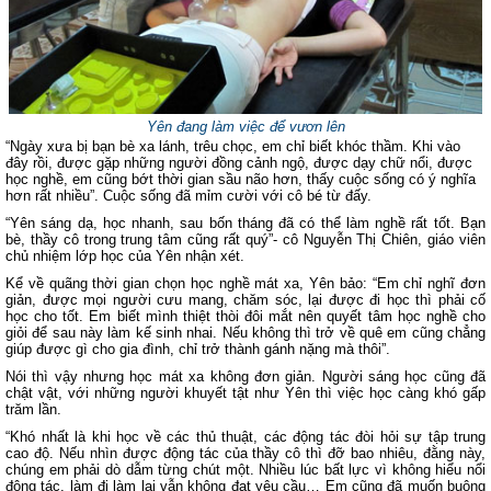
Yên đang làm việc để vươn lên
“Ngày xưa bị bạn bè xa lánh, trêu chọc, em chỉ biết khóc thầm. Khi vào
đây rồi, được gặp những người đồng cảnh ngộ, được dạy chữ nổi, được
học nghề, em cũng bớt thời gian sầu não hơn, thấy cuộc sống có ý nghĩa
hơn rất nhiều”. Cuộc sống đã mỉm cười với cô bé từ đấy.
“Yên sáng dạ, học nhanh, sau bốn tháng đã có thể làm nghề rất tốt. Bạn
bè, thầy cô trong trung tâm cũng rất quý”- cô Nguyễn Thị Chiên, giáo viên
chủ nhiệm lớp học của Yên nhận xét.
Kể về quãng thời gian chọn học nghề mát xa, Yên bảo: “Em chỉ nghĩ đơn
giản, được mọi người cưu mang, chăm sóc, lại được đi học thì phải cố
học cho tốt. Em biết mình thiệt thòi đôi mắt nên quyết tâm học nghề cho
giỏi để sau này làm kế sinh nhai. Nếu không thì trở về quê em cũng chẳng
giúp được gì cho gia đình, chỉ trở thành gánh nặng mà thôi”.
Nói thì vậy nhưng học mát xa không đơn giản. Người sáng học cũng đã
chật vật, với những người khuyết tật như Yên thì việc học càng khó gấp
trăm lần.
“Khó nhất là khi học về các thủ thuật, các động tác đòi hỏi sự tập trung
cao độ. Nếu nhìn được động tác của thầy cô thì đỡ bao nhiêu, đằng này,
chúng em phải dò dẫm từng chút một. Nhiều lúc bất lực vì không hiểu nổi
động tác, làm đi làm lại vẫn không đạt yêu cầu… Em cũng đã muốn buông