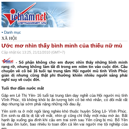
Danh mục
XÃ HỘI
Ước mơ nhìn thấy bình minh của thiếu nữ mù
Cập nhật lúc 13:25, 21/11/2010 (GMT+7)
- Số phận không cho em được nhìn thấy những bình minh
rạng rỡ, nhưng không làm tắt đi trong em niềm tin vào cuộc đời. Câu
chuyện về cô bé 16 tuổi tại trung tâm Hội người mù tỉnh Vĩnh Phúc
giản dị nhưng cũng thật phi thường khiến nhiều người sáng phải
nghĩ suy về cuộc đời.
Tuổi thơ đẫm nước mắt
Gặp em Lê Thị Yên- 16 tuổi tại trung tâm dạy nghề của Hội người mù tỉnh
Vĩnh Phúc, tôi không khỏi bị ấn tượng bởi cô bé nhỏ nhắn, có đôi mắt rất
đẹp nhưng lại sớm phải nặng những nỗi đau ấy.
Yên sinh ra ở một ngôi làng nghèo khó thuộc huyện Sông Lô- Vĩnh Phúc.
Em sinh ra đã bị dị tật về mắt, nhìn gì cũng chỉ thấy một màu mờ ảo. Bất
hạnh ập xuống gia đình khi cậu em trai sinh sau Yên cũng bị mù. Bố Yên
lại đau ốm luôn, bao nhiêu lo toan dồn cả lên vai người mẹ tội nghiệp của
em.