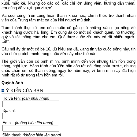
xuôi, mặc kệ. Nhưng có các cô, các chị lớn động viên, hướng dẫn thêm,
em cũng đã vượt qua được”.
Và cuối cùng, Yên cũng hoàn thành khóa học, chính thức trở thành nhân
viên của Trung tâm mát xa của Hội người mù tỉnh.
“Làm thành thục rồi em còn muốn cố gắng có những sáng tạo riêng để
khách hàng được hài lòng. Em cũng đã có một số khách quen, họ thương,
quý và rất thông cảm cho em. Quả thực cuộc đời này có rất nhiều người
tốt!”.
Câu nói ấy từ một cô bé 16, đủ hiểu em đã, đang tin vào cuộc sống này, tin
vào những bình minh trong cuộc đời này như thế nào.
Thế giới vẫn còn có bình minh, bình minh đến với những tâm hồn trong
sáng, nghị lực. Hành trình của Yên hẳn còn rất dài rộng phía trước, nhưng
chắc chắn em sẽ thành công, ngay từ hôm nay, vì bình minh ấy đã hiện
hình rất rõ từ trong tâm hồn em rồi.
Quỳnh Anh
Ý KIẾN CỦA BẠN
Họ và tên:
(cần phải nhập)
Địa chỉ:
Email:
(không hiện lên trang)
Điện thoại:
(không hiện lên trang)