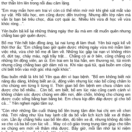
thơ thẩn lớn lên trong nỗi đau câm lặng.
“Em may mắn hơn em trai vì còn có thể nhìn mờ mờ khi ghé sát mắt vào
sự vật. Hồi tiểu học, em cũng được đến trường. Nhưng đến lớp năm mà
vẫn bị bạn bè trêu chọc, đùa cợt quái ác. Nhiều khi vừa đi học về vừa
khóc ròng…”.
Yên buồn bã kể lại những tháng ngày thơ ấu mà em rất muốn quên nhưng
chẳng bao giờ quên được.
Bố mẹ Yên hết bận đồng áng, lại nai lưng đi làm thuê. Yên bùi ngùi kể về
thời thơ ấu: “Em chẳng bao giờ quên được những ngày vừa mò mẫm làm
việc nhà, vừa chờ bố mẹ đi làm về. Những lúc gặp tai nạn vì không nhìn
rõ, đứt tay, chảy máu, ngã trầy trật… Chẳng có ai ở bên, cũng chẳng có
những lời động viên, an ủi. Em trai em bị lòa hẳn, em thương nó, tủi mình
nhưng cũng chẳng bao giờ dám nói ra. Khi nào quá tủi, quá buồn em cũng
chỉ biết trốn vào một góc nhà ngồi khóc”.
Đau buồn nhất là khi bố Yên qua đời vì bạo bệnh. "Bố em không biết nói
năng dịu dàng, không biết an ủi, động viên nhưng lúc nào bố cũng chăm lo
cho chúng em từng li từng tí. Thời gian bố ốm bệnh em chưa chăm sóc
được cho bố nhiều... Còn bố, em biết, bố em lúc nào cũng canh cánh vì
không chăm sóc được chúng em đến nơi, đến chốn, không cho chúng em
được cuộc sống bằng bạn bằng bè. Em chưa kịp đền đáp được gì cho bố
cả…” Yên nghẹn ngào tâm sự.
“Còn nhớ những lần cuối tháng bố lên trung tâm đón hai chị em về chơi
nhà. Trời nắng như lửa hay lạnh cắt da bố vẫn lịch kịch bắt xe đi thăm
con. Lần ấy chẳng hiểu sao bố lên đón, đủ tiền xe đi, nhưng không đủ tiền
xe cho cả ba bố con lúc về… May có cô giáo trong trung tâm giúp cho tiền
xe chúng em mới về thăm nhà được. Bây giờ, mỗi lần nhớ lại kỉ niệm