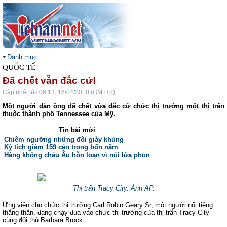
Danh mục
QUỐC TẾ
Đã chết vẫn đắc cử!
Cập nhật lúc 06:13, 16/04/2010 (GMT+7)
Một người đàn ông đã chết vừa đắc cử chức thị trưởng một thị trấn
thuộc thành phố
Tennessee
của Mỹ.
Tin bài mới
Chiêm ngưỡng những đôi giày khủng
Kỳ tích giảm 159 cân trong bốn năm
Hàng không châu Âu hỗn loạn vì núi lửa phun
Thị trấn Tracy City. Ảnh AP.
Ứng viên cho chức thị trưởng Carl Robin Geary Sr, một người nổi tiếng
thẳng thắn, đang chạy đua vào chức thị trưởng của thị trấn Tracy City
cùng đối thủ Barbara Brock.