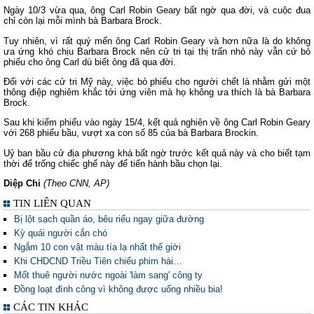
Ngày 10/3 vừa qua, ông Carl Robin Geary bất ngờ qua đời, và cuộc đua
chỉ còn lại mỗi mình bà Barbara Brock.
Tuy nhiên, vì rất quý mến ông Carl Robin Geary và hơn nữa là do không
ưa ứng khó chịu Barbara Brock nên cử tri tại thị trấn nhỏ này vẫn cứ bỏ
phiếu cho ông Carl dù biết ông đã qua đời.
Đối với các cử tri Mỹ này, việc bỏ phiếu cho người chết là nhằm gửi một
thông điệp nghiêm khắc tới ứng viên mà họ không ưa thích là bà Barbara
Brock.
Sau khi kiểm phiếu vào ngày 15/4, kết quả nghiên về ông Carl Robin Geary
với 268 phiếu bầu, vượt xa con số 85 của bà Barbara Brockin.
Uỷ ban bầu cử địa phương khá bất ngờ trước kết quả này và cho biết tạm
thời để trống chiếc ghế này để tiến hành bầu chọn lại.
Diệp Chi
(Theo CNN, AP)
TIN LIÊN QUAN
Bị lột sạch quần áo, bêu riếu ngay giữa đường
Kỳ quái người cắn chó
Ngắm 10 con vật màu tía lạ nhất thế giới
Khi CHDCND Triều Tiên chiếu phim hài…
Mốt thuê người nước ngoài 'làm sang' công ty
Đồng loạt đình công vì không được uống nhiều bia!
CÁC TIN KHÁC