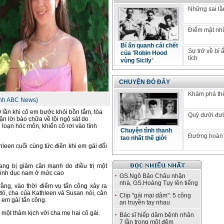
Những sai lầm
Điểm mặt nhữ
Bí ẩn quanh cái chết
Sự trở về bí
của 'Robin Hood
tích
vùng Sicily'
CHUYỆN ĐÓ ĐÂY
Khám phá thế
Ảnh ABC News)
lần khi cô em bước khỏi bồn tắm, tòa
Quỳ dưới đư
n lời bào chữa về tội ngộ sát do
i loạn hóc môn, khiến cô rơi vào tình
Chuyện tình thanh
Đường hoàn 
tao nhất thế giới
hleen cuối cùng tức điên khi em gái đổi
ang bị giảm cân mạnh do điều trị một
 sinh dục nam ở mức cao
GS.Ngô Bảo Châu nhận
nhà, GS.Hoàng Tụy lên tiếng
rằng, vào thời điểm vụ tấn công xảy ra
đó, cha của Kathleen và Susan nói, cân
Clip "gái mại dâm": 5 công
 em gái tấn công.
an truyền tay nhau
à một thảm kịch với cha mẹ hai cô gái.
Bác sĩ hiếp dâm bệnh nhân
7 lần trong một đêm