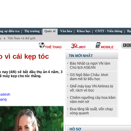
ng sự điều tra
Thị trường
Quốc tế
Văn hóa
Khoa học
CNTT - Viễn thông
Bạ
ây
Việt Nam và thế giới
THỂ THAO
MOBILE
 vì cái kẹp tóc
TIN MỚI NHẤT
Báo Nhật ca ngợi VN làm
Chủ tịch ASEAN
m nay (4/6) sẽ bắt đầu thụ án 4 năm, 3
GS Ngô Bảo Châu: khơi
về máy kẹp cho tóc thẳng.
đam mê từ tiểu học
Ghế máy bay VN Airlines bị
vỡ, rách vỏ bọc
gladesh
Chiêm ngưỡng cây hoa trăm
 mạng
năm mới nở
Đua tăng lãi suất, vốn chạy
vòng quanh
HỒ SƠ