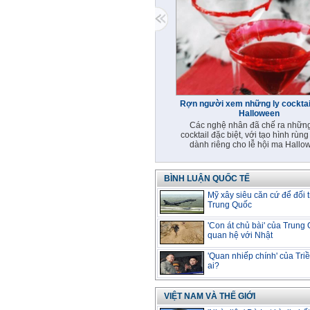
Rợn người xem những ly cocktail
Halloween
Các nghệ nhân đã chế ra những
cocktail đặc biệt, với tạo hình rùng
dành riêng cho lễ hội ma Hallo
BÌNH LUẬN QUỐC TẾ
Mỹ xây siêu căn cứ để đối 
Trung Quốc
'Con át chủ bài' của Trung
quan hệ với Nhật
'Quan nhiếp chính' của Triề
ai?
VIỆT NAM VÀ THẾ GIỚI