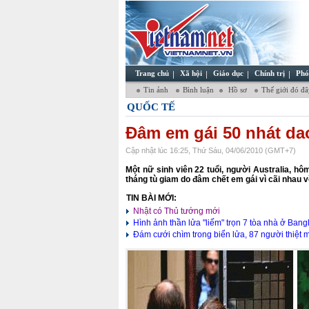
Trang chủ
Xã hội
Giáo dục
Chính trị
Phó
Tin ảnh
Bình luận
Hồ sơ
Thế giới đó đ
QUỐC TẾ
Đâm em gái 50 nhát dao
Cập nhật lúc 16:25, Thứ Sáu, 04/06/2010 (GMT+7)
Một nữ sinh viên 22 tuổi, người Australia, hô
tháng tù giam do đâm chết em gái vì cãi nhau 
TIN BÀI MỚI:
Nhật có Thủ tướng mới
Hình ảnh thần lửa "liếm" trọn 7 tòa nhà ở Ban
Đám cưới chìm trong biển lửa, 87 người thiệt