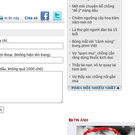
Mệt mỏi chuyện bố chồng
"để ý" nàng dâu
In tin này
Chia sẻ
Chiêm ngưỡng cây hoa trăm
năm mới nở
Lá thư gửi người đàn bà 15
tuổi
a chỉ:
Bỏng mắt với "cảnh nóng"
trong phim Việt
Vợ "quen mui", chồng cắn
̣n thoại:
(không hiện lên trang)
răng dùng thuốc kích dục
Thấy tai nạn, vô tư quay lại
ó dấu, không quá 1000 chữ)
hình ảnh
Vợ thấy xác chồng nổi gần
nhà
TIN ẢNH