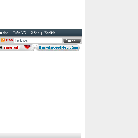
n đọc
Tuần VN
2 Sao
English
RSS