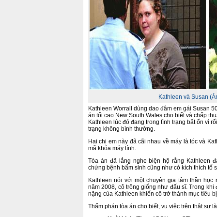
Kathleen và Susan (
Kathleen Worrall dùng dao đâm em gái Susan 50 
án tối cao New South Wales cho biết và chấp thuậ
Kathleen lúc đó đang trong tình trạng bất ổn vì rố
trạng không bình thường.
Hai chị em này đã cãi nhau về máy là tóc và Kat
mã khóa máy tính.
Tòa án đã lắng nghe biện hộ rằng Kathleen đ
chứng bệnh bẩm sinh cũng như có kích thích tố
Kathleen nói với một chuyên gia tâm thần học 
năm 2008, cô trông giống như đấu sĩ. Trong khi 
nặng của Kathleen khiến cô trở thành mục tiêu bị
Thẩm phán tòa án cho biết, vụ việc trên thật sự l