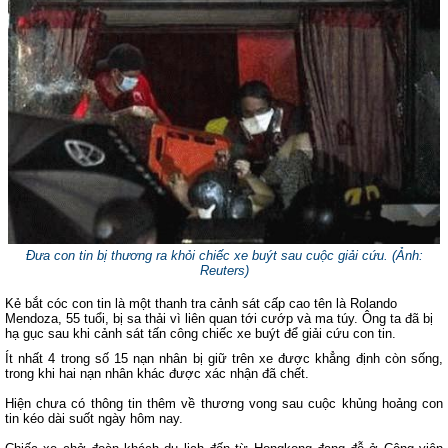
Đưa con tin bị thương ra khỏi chiếc xe buýt sau cuộc giải cứu. (Ảnh:
Reuters)
Kẻ bắt cóc con tin là một thanh tra cảnh sát cấp cao tên là Rolando
Mendoza, 55 tuổi, bị sa thải vì liên quan tới cướp và ma túy. Ông ta đã bị
hạ gục sau khi cảnh sát tấn công chiếc xe buýt để giải cứu con tin.
Ít nhất 4 trong số 15 nạn nhân bị giữ trên xe được khẳng định còn sống,
trong khi hai nạn nhân khác được xác nhận đã chết.
Hiện chưa có thông tin thêm về thương vong sau cuộc khủng hoảng con
tin kéo dài suốt ngày hôm nay.