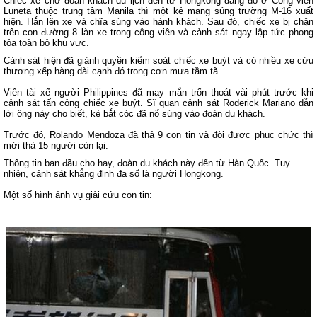
Chiếc xe chở đoàn khách du lịch đến từ Hongkong đang đỗ ở Công viên
Luneta thuộc trung tâm Manila thì một kẻ mang súng
trường M-16 xuất
hiện. Hắn lên xe và chĩa súng vào hành khách.
Sau đó, chiếc xe bị chặn
trên con đường 8 làn xe trong công viên và cảnh sát ngay lập tức phong
tỏa toàn bộ khu vực.
Cảnh sát hiện đã giành quyền kiểm soát chiếc xe buýt và có nhiều xe cứu
thương xếp hàng dài cạnh đó trong cơn mưa tầm tã.
Viên tài xế người Philippines đã may mắn trốn thoát vài phút trước khi
cảnh sát tấn công chiếc xe buýt. Sĩ quan cảnh sát Roderick Mariano dẫn
lời ông này cho biết, kẻ bắt cóc đã nổ súng vào đoàn du khách.
Trước đó, Rolando Mendoza đã thả 9 con tin và đòi được phục chức thì
mới thả 15 người còn lại.
Thông tin ban đầu cho hay, đoàn du khách này đến từ Hàn Quốc. Tuy
nhiên, cảnh sát khẳng định đa số là người Hongkong.
Một số hình ảnh vụ giải cứu con tin: