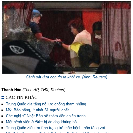
Cảnh sát đưa con tin ra khỏi xe. (Ảnh: Reuters)
Thanh Hảo
(Theo AP, THX, Reuters)
CÁC TIN KHÁC
Trung Quốc gia tăng nỗ lực chống tham nhũng
Mỹ: Bão băng, ít nhất 51 người chết
Các nghị sĩ Nhật Bản sẽ thăm đền chiến tranh
Một bệnh viện ở Đức bị đe doạ khủng bố
Trung Quốc điều tra tình trạng trẻ mắc bệnh thận tăng vọt