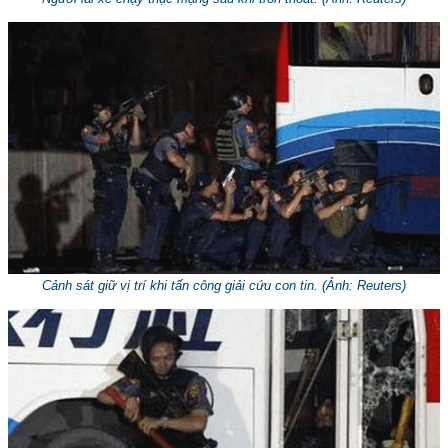
Cảnh sát giữ vị trí khi tấn công giải cứu con tin. (Ảnh: Reuters)