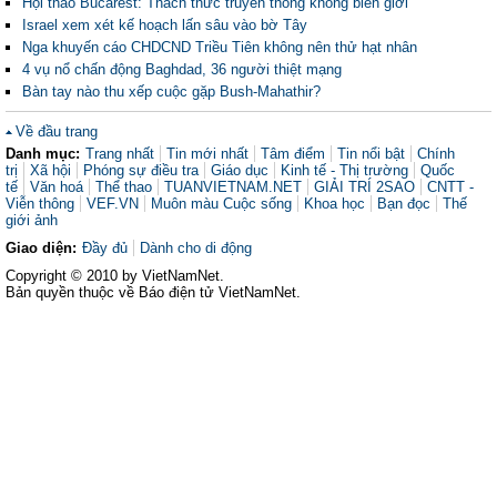
Hội thảo Bucarest: Thách thức truyền thông không biên giới
Israel xem xét kế hoạch lấn sâu vào bờ Tây
Nga khuyến cáo CHDCND Triều Tiên không nên thử hạt nhân
4 vụ nổ chấn động Baghdad, 36 người thiệt mạng
Bàn tay nào thu xếp cuộc gặp Bush-Mahathir?
Về đầu trang
Danh mục:
Trang nhất
Tin mới nhất
Tâm điểm
Tin nổi bật
Chính
trị
Xã hội
Phóng sự điều tra
Giáo dục
Kinh tế - Thị trường
Quốc
tế
Văn hoá
Thể thao
TUANVIETNAM.NET
GIẢI TRÍ 2SAO
CNTT -
Viễn thông
VEF.VN
Muôn màu Cuộc sống
Khoa học
Bạn đọc
Thế
giới ảnh
Giao diện:
Đầy đủ
Dành cho di động
Copyright © 2010 by VietNamNet.
Bản quyền thuộc về Báo điện tử VietNamNet.