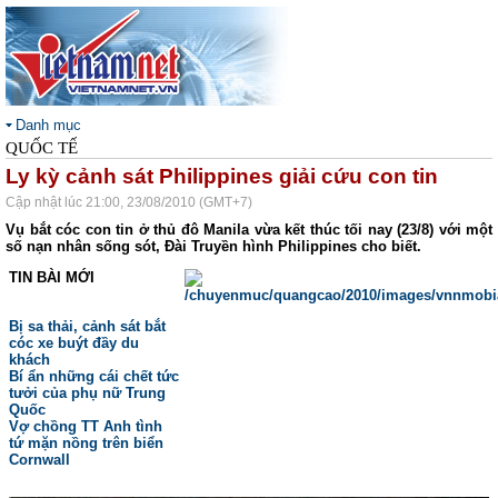
Danh mục
QUỐC TẾ
Ly kỳ cảnh sát Philippines giải cứu con tin
Cập nhật lúc 21:00, 23/08/2010 (GMT+7)
Vụ bắt cóc con tin ở thủ đô Manila vừa kết thúc tối nay (23/8) với một
số nạn nhân sống sót, Đài Truyền hình Philippines cho biết.
TIN BÀI MỚI
Bị sa thải, cảnh sát bắt
cóc xe buýt đầy du
khách
Bí ẩn những cái chết tức
tưởi của phụ nữ Trung
Quốc
Vợ chồng TT Anh tình
tứ mặn nồng trên biển
Cornwall