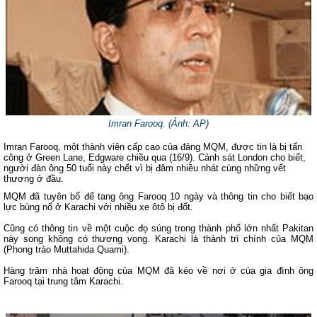
Imran Farooq. (Ảnh: AP)
Imran Farooq, một thành viên cấp cao của đảng MQM, được tin là bị tấn
công ở Green Lane, Edgware chiều qua (16/9). Cảnh sát London cho biết,
người đàn ông 50 tuổi này chết vì bị đâm nhiều nhát cùng những vết
thương ở đầu.
MQM đã tuyên bố để tang ông Farooq 10 ngày và thông tin cho biết bạo
lực bùng nổ ở Karachi với nhiều xe ôtô bị đốt.
Cũng có thông tin về một cuộc đọ súng trong thành phố lớn nhất Pakitan
này song không có thương vong. Karachi là thành trì chính của MQM
(Phong trào Muttahida Quami).
Hàng trăm nhà hoạt động của MQM đã kéo về nơi ở của gia đình ông
Farooq tại trung tâm Karachi.