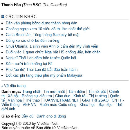
Thanh Hảo
(Theo BBC, The Guardian)
CÁC TIN KHÁC
Dân văn phòng bỗng dưng thành nông dân
Choáng ngợp xem 10 siêu đô thị lớn nhất thế giới
Carla Bruni làm Tổng thống Sarkozy bẽ mặt
Dùng xe rác chở bé đến trường
Chửi Obama, 1 sinh viên Anh bị cấm đến Mỹ vĩnh viễn
Đuổi việc 1 quan chức Nga bắt HS chống đẩy, hôn chân
Nghị sĩ Thái Lan đấm bốc trước Quốc hội
Đám cưới trên không tại Bỉ
Phe “áo đỏ” Thái Lan đã bắt đầu tuần hành
Đốt xác phi tang triệu phú mỹ phẩm Malaysia
Về đầu trang
Danh mục:
Trang nhất
Tin mới nhất
Tâm điểm
Tin nổi bật
Chính
trị
Xã hội
Phóng sự điều tra
Giáo dục
Kinh tế - Thị trường
Quốc
tế
Văn hoá
Thể thao
TUANVIETNAM.NET
GIẢI TRÍ 2SAO
CNTT -
Viễn thông
VEF.VN
Muôn màu Cuộc sống
Khoa học
Bạn đọc
Thế
giới ảnh
Giao diện:
Đầy đủ
Dành cho di động
Copyright © 2010 by VietNamNet.
Bản quyền thuộc về Báo điện tử VietNamNet.