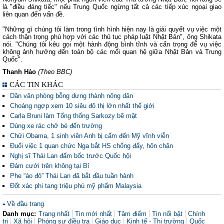
là "điều đáng tiếc" nếu Trung Quốc ngừng tất cả các tiếp xúc ngoại giao
liên quan đến vấn đề.
"Những gì chúng tôi làm trong tình hình hiện nay là giải quyết vụ việc một
cách thận trọng phù hợp với các thủ tục pháp luật Nhật Bản", ông Shikata
nói. "Chúng tôi kêu gọi một hành động bình tĩnh và cẩn trọng để vụ việc
không ảnh hưởng đến toàn bộ các mối quan hệ giữa Nhật Bản và Trung
Quốc".
Thanh Hảo
(Theo BBC)
CÁC TIN KHÁC
Dân văn phòng bỗng dưng thành nông dân
Choáng ngợp xem 10 siêu đô thị lớn nhất thế giới
Carla Bruni làm Tổng thống Sarkozy bẽ mặt
Dùng xe rác chở bé đến trường
Chửi Obama, 1 sinh viên Anh bị cấm đến Mỹ vĩnh viễn
Đuổi việc 1 quan chức Nga bắt HS chống đẩy, hôn chân
Nghị sĩ Thái Lan đấm bốc trước Quốc hội
Đám cưới trên không tại Bỉ
Phe “áo đỏ” Thái Lan đã bắt đầu tuần hành
Đốt xác phi tang triệu phú mỹ phẩm Malaysia
Về đầu trang
Danh mục:
Trang nhất
Tin mới nhất
Tâm điểm
Tin nổi bật
Chính
trị
Xã hội
Phóng sự điều tra
Giáo dục
Kinh tế - Thị trường
Quốc