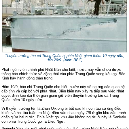
Thuyền trưởng tàu cá Trung Quốc bị phía Nhật giam thêm 10 ngày nữa,
đến 29/9. (Ảnh: BBC)
Phát ngôn viên chính phủ Nhật Bản cho biết, nước này vẫn chưa được
thông báo chính thức về động thái của phía Trung Quốc song kêu gọi Bắc
Kinh hãy hành động thận trọng.
Hôm 19/9, báo chí Trung Quốc cho biết, nước này sẽ ngưng các quan hệ
cấp tỉnh và cấp bộ với phía Nhật. Diễn biến này xảy ra tiếp sau việc Nhật
quyết định kéo dài thời gian giam giữ viên thuyền trưởng tàu cá Trung
Quốc thêm 10 ngày nữa.
Vị thuyền trưởng tên là Zhan Qixiong bị bắt sau khi con tàu cá ông điều
khiển và hai tàu tuần tra Nhật đâm vào nhau ngày 7/9 ở gần khu đảo tranh
chấp giữa hai nước. Phía Nhật gọi khu đảo không người ở này là Senkaku
còn phía Trung Quốc gọi là Điếu Ngư.
Noriyuki Shikata, một phát ngôn viên của Thủ tướng Nhật Bản, nói rằng sẽ