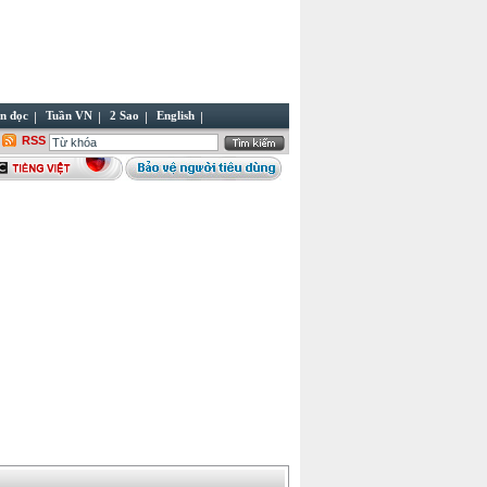
n đọc
Tuần VN
2 Sao
English
RSS