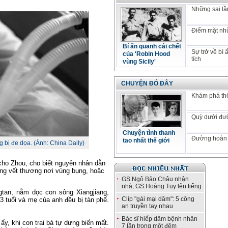
Những sai lầm
Điểm mặt nhữ
Bí ẩn quanh cái chết
Sự trở về bí
của 'Robin Hood
tích
vùng Sicily'
CHUYỆN ĐÓ ĐÂY
Khám phá thế
Quỳ dưới đư
Chuyện tình thanh
Đường hoàn 
tao nhất thế giới
bị đe dọa. (Ảnh: China Daily)
 cho Zhou, cho biết nguyên nhân dẫn
ững vết thương nơi vùng bụng, hoặc
GS.Ngô Bảo Châu nhận
nhà, GS.Hoàng Tụy lên tiếng
gtan, nằm dọc con sông Xiangjiang,
Clip "gái mại dâm": 5 công
3 tuổi và mẹ của anh đều bị tàn phế.
an truyền tay nhau
Bác sĩ hiếp dâm bệnh nhân
y, khi con trai bà tự dưng biến mất.
7 lần trong một đêm