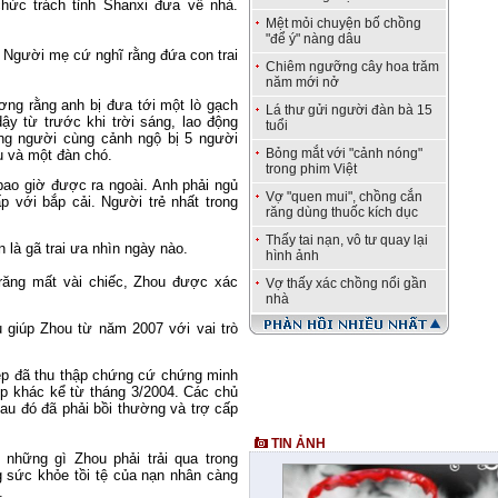
hức trách tỉnh Shanxi đưa về nhà.
.
Mệt mỏi chuyện bố chồng
"để ý" nàng dâu
 Người mẹ cứ nghĩ rằng đứa con trai
Chiêm ngưỡng cây hoa trăm
năm mới nở
ơng rằng anh bị đưa tới một lò gạch
Lá thư gửi người đàn bà 15
ậy từ trước khi trời sáng, lao động
tuổi
ng người cùng cảnh ngộ bị 5 người
Bỏng mắt với "cảnh nóng"
u và một đàn chó.
trong phim Việt
bao giờ được ra ngoài. Anh phải ngủ
Vợ "quen mui", chồng cắn
p với bắp cải. Người trẻ nhất trong
răng dùng thuốc kích dục
Thấy tai nạn, vô tư quay lại
là gã trai ưa nhìn ngày nào.
hình ảnh
răng mất vài chiếc, Zhou được xác
Vợ thấy xác chồng nổi gần
nhà
 giúp Zhou từ năm 2007 với vai trò
ệp đã thu thập chứng cứ chứng minh
ép khác kể từ tháng 3/2004. Các chủ
au đó đã phải bồi thường và trợ cấp
TIN ẢNH
những gì Zhou phải trải qua trong
g sức khỏe tồi tệ của nạn nhân càng
i.