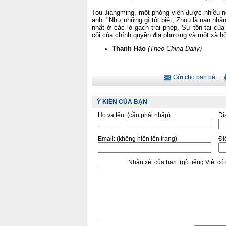
Tou Jiangming, một phóng viên được nhiều ng
anh: "Như những gì tôi biết, Zhou là nạn nhân
nhất ở các lò gạch trái phép. Sự tồn tại c
cỏi của chính quyền địa phương và một xã hội 
Thanh Hảo
(Theo China Daily)
Gửi cho bạn bè
Ý KIẾN CỦA BẠN
Họ và tên:
(cần phải nhập)
Đị
Email:
(không hiện lên trang)
Điê
Nhận xét của bạn:
(gõ tiếng Việt c