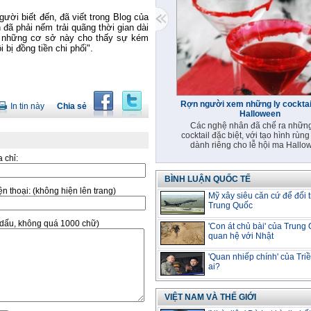
ười biết đến, đã viết trong Blog của
 đã phải nếm trải quãng thời gian dài
ủa những cơ sở này cho thấy sự kém
bị đồng tiền chi phối".
Rợn người xem những ly cocktail
In tin này
Chia sẻ
Halloween
Các nghệ nhân đã chế ra những
cocktail đặc biệt, với tạo hình rùng
dành riêng cho lễ hội ma Hallo
a chỉ:
BÌNH LUẬN QUỐC TẾ
̣n thoại:
(không hiện lên trang)
Mỹ xây siêu căn cứ để đối 
Trung Quốc
ó dấu, không quá 1000 chữ)
'Con át chủ bài' của Trung
quan hệ với Nhật
'Quan nhiếp chính' của Triề
ai?
VIỆT NAM VÀ THẾ GIỚI