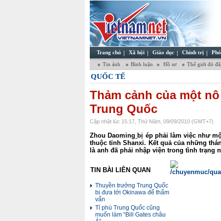
Trang chủ
Xã hội
Giáo dục
Chính trị
Phó
Tin ảnh
Bình luận
Hồ sơ
Thế giới đó đ
QUỐC TẾ
Thảm cảnh của một nô 
Trung Quốc
Cập nhật lúc 15:17, Thứ Năm, 09/09/2010 (GMT+7)
Zhou Daoming
bị ép phải làm việc như mộ
thuộc tỉnh Shanxi. Kết quả của những th
là anh đã phải nhập viện trong tình trạng n
TIN BÀI LIÊN QUAN
Thuyền trưởng Trung Quốc
bị đưa tới Okinawa để thẩm
vấn
Tỉ phú Trung Quốc cũng
muốn làm “Bill Gates châu