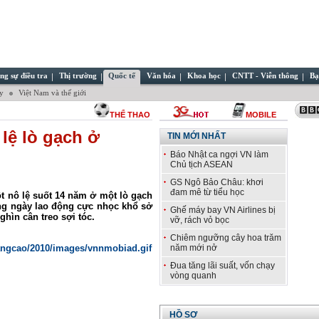
ng sự điều tra
Thị trường
Quốc tế
Văn hóa
Khoa học
CNTT - Viễn thông
Bạ
ây
Việt Nam và thế giới
THỂ THAO
MOBILE
lệ lò gạch ở
TIN MỚI NHẤT
Báo Nhật ca ngợi VN làm
Chủ tịch ASEAN
GS Ngô Bảo Châu: khơi
đam mê từ tiểu học
t nô lệ suốt 14 năm ở một lò gạch
áng ngày lao động cực nhọc khổ sở
Ghế máy bay VN Airlines bị
ghìn cân treo sợi tóc.
vỡ, rách vỏ bọc
Chiêm ngưỡng cây hoa trăm
năm mới nở
Đua tăng lãi suất, vốn chạy
vòng quanh
HỒ SƠ