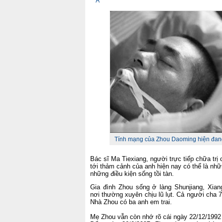
Á”
Tính mạng của Zhou Daoming hiện đang 
Bác sĩ Ma Tiexiang, người trực tiếp chữa trị
tới thảm cảnh của anh hiện nay có thể là nh
những điều kiện sống tồi tàn.
Gia đình Zhou sống ở làng Shunjiang, Xian
nơi thường xuyên chịu lũ lụt. Cả người cha 7
Nhà Zhou có ba anh em trai.
Mẹ Zhou vẫn còn nhớ rõ cái ngày 22/12/1992 ấ