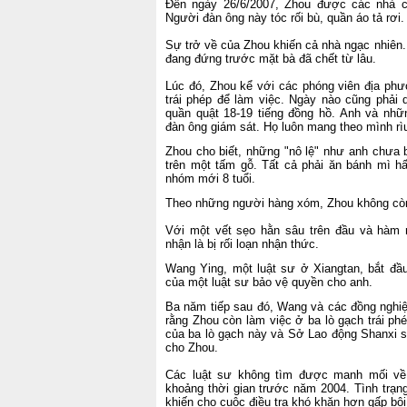
Đến ngày 26/6/2007, Zhou được các nhà c
Người đàn ông này tóc rối bù, quần áo tả rơi
Sự trở về của Zhou khiến cả nhà ngạc nhiên.
đang đứng trước mặt bà đã chết từ lâu.
Lúc đó, Zhou kể với các phóng viên địa phư
trái phép để làm việc. Ngày nào cũng phải d
quần quật 18-19 tiếng đồng hồ. Anh và nhữ
đàn ông giám sát. Họ luôn mang theo mình rì
Zhou cho biết, những "nô lệ" như anh chưa 
trên một tấm gỗ. Tất cả phải ăn bánh mì hấ
nhóm mới 8 tuổi.
Theo những người hàng xóm, Zhou không còn 
Với một vết sẹo hằn sâu trên đầu và hàm 
nhận là bị rối loạn nhận thức.
Wang Ying, một luật sư ở Xiangtan, bắt đầu
của một luật sư bảo vệ quyền cho anh.
Ba năm tiếp sau đó, Wang và các đồng nghi
rằng Zhou còn làm việc ở ba lò gạch trái ph
của ba lò gạch này và Sở Lao động Shanxi s
cho Zhou.
Các luật sư không tìm được manh mối về 
khoảng thời gian trước năm 2004. Tình trạn
khiến cho cuộc điều tra khó khăn hơn gấp bộ