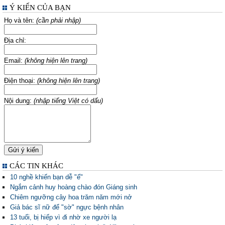
Ý KIẾN CỦA BẠN
Họ và tên:
(cần phải nhập)
Địa chỉ:
Email:
(không hiện lên trang)
Điện thoại:
(không hiện lên trang)
Nội dung:
(nhập tiếng Việt có dấu)
CÁC TIN KHÁC
10 nghề khiến bạn dễ "ế"
Ngắm cảnh huy hoàng chào đón Giáng sinh
Chiêm ngưỡng cây hoa trăm năm mới nở
Giả bác sĩ nữ để "sờ" ngực bệnh nhân
13 tuổi, bị hiếp vì đi nhờ xe người lạ