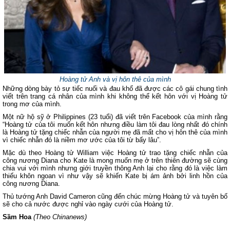
Hoàng tử Anh và vị hôn thê của mình
Những dòng bày tỏ sự tiếc nuối và đau khổ đã được các cô gái chung tình
viết trên trang cá nhân của mình khi không thể kết hôn với vị Hoàng tử
trong mơ của mình.
Một nữ hộ sỹ ở Philippines (23 tuổi) đã viết trên Facebook của mình rằng
“Hoàng tử của tôi muốn kết hôn nhưng điều làm tôi đau lòng nhất đó chính
là Hoàng tử tặng chiếc nhẫn của người mẹ đã mất cho vị hôn thê của mình
vì chiếc nhẫn đó là niềm mơ ước của tôi từ bấy lâu”.
Mặc dù theo Hoàng tử William việc Hoàng tử trao tặng chiếc nhẫn của
công nương Diana cho Kate là mong muốn mẹ ở trên thiên đường sẽ cùng
chia vui với mình nhưng giới truyền thông Anh lại cho rằng đó là việc làm
thiếu khôn ngoan vì như vậy sẽ khiến Kate bị ám ảnh bởi linh hồn của
công nương Diana.
Thủ tướng Anh David Cameron cũng đến chúc mừng Hoàng tử và tuyên bố
sẽ cho cả nước được nghỉ vào ngày cưới của Hoàng tử.
Sầm Hoa
(Theo Chinanews)