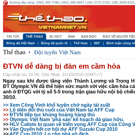
Đường dây nóng: (092) 345-7788 | (091) 356-4657 | (04) 3772-2729 | (08) 3930-8101 
TIN TỨC
THỂ THAO
3G HOT
ẢNH
BẠN ĐỌC
BẢO VỆ NGƯỜI TI
Bóng đá Việt Nam
Bóng đá quốc tế
Thể thao
360°
Bình luận cùng n
Thể thao
Đội tuyển Việt Nam
ĐTVN dễ dàng bị đàn em cầm hòa
Cập nhật lúc 10:00, Chủ Nhật, 31/10/2010 (GMT+7)
Ngay sau khi được tăng viện Thành Lương và Trọng H
ĐT Olympic VN đã thể hiện sức mạnh với việc cầm hòa c
anh ở ĐTQG với tỷ số 5-5 trong trận giao hữu nội bộ chiề
30/10.
>> Xem Công Vinh khổ luyện chờ ngày tái xuất
>>
Lộ diện đối thủ cuối của Việt Nam tại AFF Cup
>>
ĐTVN tiếp tục khủng hoảng hàng thủ
>>
Olympic Việt Nam ’phá sản’ kế hoạch đá giao hữu.
>>
HLV Calisto bi quan về triển vọng
AFF
Cup của Công V
>>
Văn Quyến hết cơ hội dự
AFF
Suzuki Cup 2010
>>
AFF
Cup 2010: Lo cho nhà vô địch