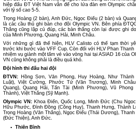
hiệp đấu ĐT Việt Nam vẫn để cho lứa đàn em Olympic ch
với tỷ số cao 5-5.
Trọng Hoàng (2 bàn), Anh Đức, Ngọc Điểu (2 bàn) và Quan
là các cầu thủ ghi bàn cho đội Olympic VN. Bên phía ĐTQG
Thắng cũng lập cú đúp, các bàn thắng còn lại được ghi d
của Minh Phương, Quang Hải, Minh Châu.
Với những gì đã thể hiện, HLV Calisto có thể tạm thời y
trước khi bước vào VFF Cup. Còn đối với HLV Phan Thanh
nhiệm vụ giành một tấm vé vào vòng hai tại ASIAD 16 của O
VN cũng không phải là điều quá khó.
Đội hình thi đấu hai đội
ĐTVN:
Hồng Sơn, Văn Phong, Huy Hoàng, Như Thành 
Luật), Việt Cường, Phước Tứ (Văn Trương), Minh Châu
Quang), Quang Hải, Tấn Tài (Minh Phương), Vũ Phong 
Thành), Việt Thắng (Sỹ Mạnh).
Olympic VN:
Khoa Điển, Quốc Long, Minh Đức (Chu Ngọc
Hữu Phước, Đình Đồng (Công Huy), Thanh Hưng, Thành L
Trọng Hoàng (Văn Thắng), Ngọc Điểu (Thái Dương), Thanh
(Đức Thiện), Anh Đức.
Thiên Bình