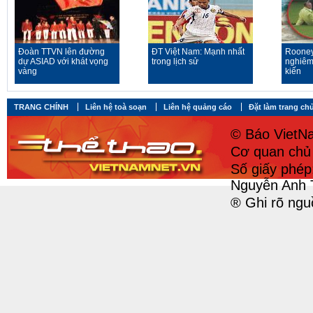
Đoàn TTVN lên đường
ĐT Việt Nam: Mạnh nhất
Rooney
dự ASIAD với khát vọng
trong lịch sử
nghiêm
vàng
kiến
TRANG CHÍNH
Liên hệ toà soạn
Liên hệ quảng cáo
Đặt làm trang ch
© Báo VietNa
Cơ quan chủ 
Số giấy phé
Nguyễn Anh 
® Ghi rõ ngu