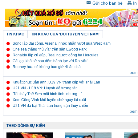
Gửi cho bạn bè
In 
TIN KHÁC
TIN KHÁC CỦA 'ĐỘI TUYỂN VIỆT NAM'
Song lập đại công, Arsenal nhọc nhằn vượt qua West Ham
Chelsea thắng “hú vía” trên sân Ewood Park
Ronaldo lập cú đúp, Real ngược dòng hạ Hercules
Gái gọi khổ sở sau đêm hành lạc với Ro 'vẩu'
Rooney hứa sẽ không bao giờ đi 'ăn chả'
xem 
Khuất phục đàn anh, U19 VN tranh cúp với Thái Lan
U21 VN - U19 VN: Huynh đệ tương tàn
'Tôi thấy Thế Sơn mất bình tĩnh, nhưng... '
Xem Công Vinh khổ luyện chờ ngày tái xuất
U21 VN đả bại Thái Lan trong trận thủy chiến
xem 
THEO DÒNG SỰ KIỆN