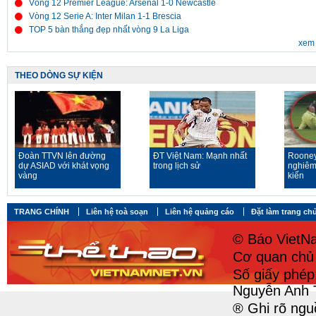
Vòng 12 Premier League: Arsenal 1-0 Newcastle
Vòng 12 Serie A: Inter Milan 1-1 Brescia
TOP 5 bàn thắng đẹp nhất vòng 9 La Liga
xem 
THEO DÒNG SỰ KIỆN
Đoàn TTVN lên đường
ĐT Việt Nam: Mạnh nhất
Rooney
dự ASIAD với khát vọng
trong lịch sử
nghiêm
vàng
kiến
TRANG CHÍNH
Liên hệ toà soạn
Liên hệ quảng cáo
Đặt làm trang ch
© Báo VietNa
Cơ quan chủ 
Số giấy phé
Nguyễn Anh 
® Ghi rõ ngu