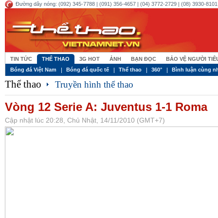
Đường dây nóng: (092) 345-7788 | (091) 356-4657 | (04) 3772-2729 | (08) 3930-8101 
TIN TỨC
THỂ THAO
3G HOT
ẢNH
BẠN ĐỌC
BẢO VỆ NGƯỜI TI
Bóng đá Việt Nam
Bóng đá quốc tế
Thể thao
360°
Bình luận cùng n
Thể thao
Truyền hình thể thao
Vòng 12 Serie A: Juventus 1-1 Roma
Cập nhật lúc 20:28, Chủ Nhật, 14/11/2010 (GMT+7)