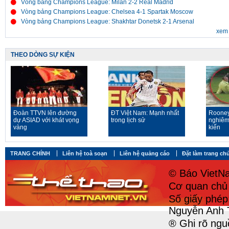
Vòng bảng Champions League: Milan 2-2 Real Madrid
Vòng bảng Champions League: Chelsea 4-1 Spartak Moscow
Vòng bảng Champions League: Shakhtar Donetsk 2-1 Arsenal
xem 
THEO DÒNG SỰ KIỆN
Đoàn TTVN lên đường
ĐT Việt Nam: Mạnh nhất
Rooney
dự ASIAD với khát vọng
trong lịch sử
nghiêm
vàng
kiến
TRANG CHÍNH
Liên hệ toà soạn
Liên hệ quảng cáo
Đặt làm trang ch
© Báo VietNa
Cơ quan chủ 
Số giấy phé
Nguyễn Anh 
® Ghi rõ ngu