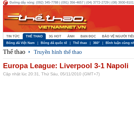
Đường dây nóng: (092) 345-7788 | (091) 356-4657 | (04) 3772-2729 | (08) 3930-8101 
TIN TỨC
THỂ THAO
3G HOT
ẢNH
BẠN ĐỌC
BẢO VỆ NGƯỜI TI
Bóng đá Việt Nam
Bóng đá quốc tế
Thể thao
360°
Bình luận cùng n
Thể thao
Truyền hình thể thao
Europa League: Liverpool 3-1 Napoli
Cập nhật lúc 20:31, Thứ Sáu, 05/11/2010 (GMT+7)