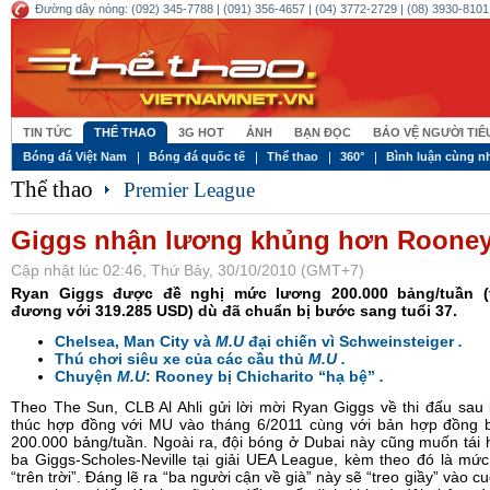
Đường dây nóng: (092) 345-7788 | (091) 356-4657 | (04) 3772-2729 | (08) 3930-8101 
TIN TỨC
THỂ THAO
3G HOT
ẢNH
BẠN ĐỌC
BẢO VỆ NGƯỜI TI
Bóng đá Việt Nam
Bóng đá quốc tế
Thể thao
360°
Bình luận cùng n
Thể thao
Premier League
Giggs nhận lương khủng hơn Roone
Cập nhật lúc 02:46, Thứ Bảy, 30/10/2010 (GMT+7)
Ryan Giggs được đề nghị mức lương 200.000 bảng/tuần 
đương với 319.285 USD) dù đã chuẩn bị bước sang tuổi 37.
Chelsea, Man City và
M.U
đại chiến vì Schweinsteiger
.
Thú chơi siêu xe của các cầu thủ
M.U
.
Chuyện
M.U
: Rooney bị Chicharito “hạ bệ”
.
Theo The Sun, CLB Al Ahli gửi lời mời Ryan Giggs về thi đấu sau 
thúc hợp đồng với MU vào tháng 6/2011 cùng với bản hợp đồng 
200.000 bảng/tuần. Ngoài ra, đội bóng ở Dubai này cũng muốn tái
ba Giggs-Scholes-Neville tại giải UEA League, kèm theo đó là mứ
“trên trời”. Đáng lẽ ra “ba người cận về già” này sẽ “treo giầy” vào c