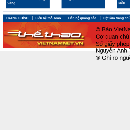
vàng
kiến
TRANG CHÍNH
Liên hệ toà soạn
Liên hệ quảng cáo
Đặt làm trang ch
© Báo VietNa
Cơ quan chủ 
Số giấy phé
Nguyễn Anh 
® Ghi rõ ngu