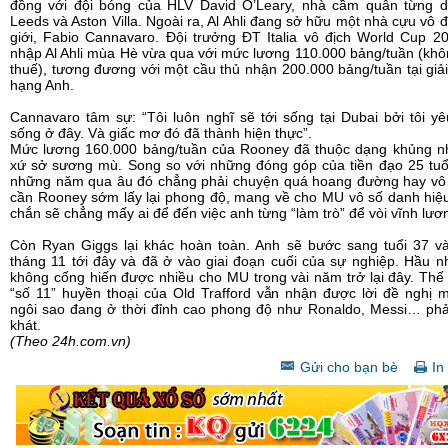
đồng với đội bóng của HLV David O’Leary, nhà cầm quân từng d
Leeds và Aston Villa. Ngoài ra, Al Ahli đang sở hữu một nhà cựu vô đ
giới, Fabio Cannavaro. Đội trưởng ĐT Italia vô địch World Cup 2
nhập Al Ahli mùa Hè vừa qua với mức lương 110.000 bảng/tuần (khô
thuế), tương đương với một cầu thủ nhận 200.000 bảng/tuần tại giả
hạng Anh.
Cannavaro tâm sự: “Tôi luôn nghĩ sẽ tới sống tại Dubai bởi tôi y
sống ở đây. Và giấc mơ đó đã thành hiện thực”.
Mức lương 160.000 bảng/tuần của Rooney đã thuộc dạng khủng nh
xứ sở sương mù. Song so với những đóng góp của tiền đạo 25 tuổ
những năm qua âu đó chẳng phải chuyện quá hoang đường hay vô l
cần Rooney sớm lấy lại phong độ, mang về cho MU vô số danh hiệ
chắn sẽ chẳng mấy ai để đến việc anh từng “làm trò” để vòi vĩnh lươ
Còn Ryan Giggs lại khác hoàn toàn. Anh sẽ bước sang tuổi 37 và
tháng 11 tới đây và đã ở vào giai đoạn cuối của sự nghiệp. Hầu 
không cống hiến được nhiều cho MU trong vài năm trở lại đây. Th
“số 11” huyền thoại của Old Trafford vẫn nhận được lời đề nghị 
ngôi sao đang ở thời đỉnh cao phong độ như Ronaldo, Messi… phả
khát.
(Theo 24h.com.vn)
Gửi cho bạn bè
In 