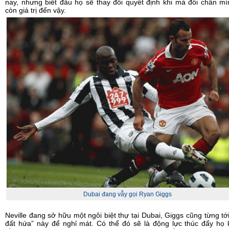
nay, nhưng biết đâu họ sẽ thay đổi quyết định khi mà đôi chân m
còn giá trị đến vậy.
Dubai đang vẫy gọi Ryan Giggs
Neville đang sở hữu một ngôi biệt thự tại Dubai, Giggs cũng từng tớ
đất hứa” này để nghỉ mát. Có thể đó sẽ là động lực thúc đẩy họ