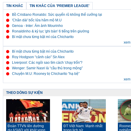
TIN KHÁC
TIN KHÁC CỦA 'PREMIER LEAGUE'
Bồ Cristiano Ronaldo: Sức quyến rũ không thể cưỡng lại
'Chân dài' bốc lửa hâm mộ M.U
Genoa - Inter: Ám ảnh Mourinho
Ronaldinho & kỷ lục 'ghi bàn' 6 tiếng trên giường
Bí mật chưa từng bật mí của Chicharito
xem 
Bí mật chưa từng bật mí của Chicharito
Roy Hodgson “cảnh cáo” Sir Alex
Liverpool: Các ngôi sao tìm cách 'chạy trốn'?
Wenger: Samir Nasri là “cầu thủ trong mộng”
Chuyện M.U: Rooney bị Chicharito “hạ bệ”
xem 
THEO DÒNG SỰ KIỆN
Đoàn TTVN lên đường
ĐT Việt Nam: Mạnh nhất
Rooney
dự ASIAD với khát vọng
trong lịch sử
nghiêm