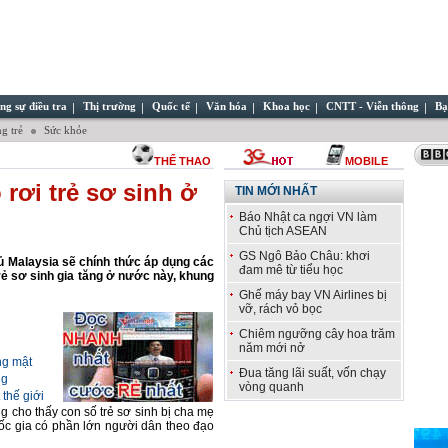
ng sự điều tra
Thị trường
Quốc tế
Văn hóa
Khoa học
CNTT - Viễn thông
Bạ
g trẻ
Sức khỏe
THỂ THAO
MOBILE
 rơi trẻ sơ sinh ở
TIN MỚI NHẤT
Báo Nhật ca ngợi VN làm
Chủ tịch ASEAN
GS Ngô Bảo Châu: khơi
hủ Malaysia sẽ chính thức áp dụng các
đam mê từ tiểu học
trẻ sơ sinh gia tăng ở nước này, khung
Ghế máy bay VN Airlines bị
vỡ, rách vỏ bọc
Chiêm ngưỡng cây hoa trăm
năm mới nở
ng mật
Đua tăng lãi suất, vốn chạy
ng
vòng quanh
thế giới
 cho thấy con số trẻ sơ sinh bị cha mẹ
uốc gia có phần lớn người dân theo đạo