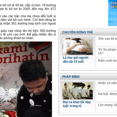
ị bỏ rơi là 65 bé, xấp xỉ mức 79 trường
ợp bị bỏ rơi từ 2005 đến nay lên 472
ơi vào các bậc cha mẹ chưa đến tuổi vị
 tâm vứt bỏ con mình. Chỉ tính riêng từ
ếp nhận 301 trường hợp sinh con ngoài
 giáo này cũng lên tới trên 300 trường
CHUYỂN ĐỘNG TRẺ
c tế còn cao hơn thế gấp nhiều lần vì
 các phòng khám tư nhân.
Xôn xao bộ p
SV Sư phạm k
cô?
Lá thư gửi người
Đám cưới tan
đàn bà 15 tuổi
PHÁP ĐÌNH
Nhận 10 năm 
Hà Nội: Nhóm
Đại ca khai tội 'dạy
Lên mạng ’să
luật' trong tù