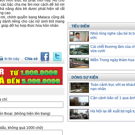
 với hình thức xử phạt mới này. Họ cho
 các bậc cha mẹ tìm mọi cách để bỏ rơi
hả năng đứa trẻ được phát hiện sẽ rất
ăng cao.
bỏ rơi, chính quyền bang Malaca cũng đã
g dành riêng cho các nữ sinh trót mang
i giúp đỡ họ hợp thức hóa hôn nhân.
TIÊU ĐIỂM
Nhói lòng nghe cậu bé bị b
ước
Cái chết thương tâm của ch
vừa cưới
In tin này
Chia sẻ
Miền Trung ngày thảm họa
DÒNG SỰ KIỆN
Toàn cảnh trục vớt xe khác
nạn nhân
Cận cảnh bão số 1 qua ản
a chỉ:
Hà Nội lại đề xuất bịt ngã 
̣n thoại:
(không hiện lên trang)
ó dấu, không quá 1000 chữ)