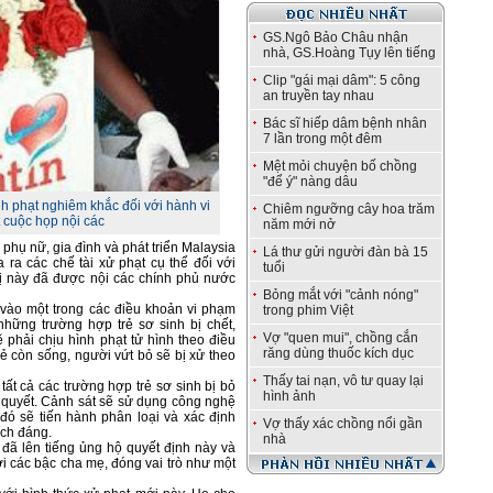
GS.Ngô Bảo Châu nhận
nhà, GS.Hoàng Tụy lên tiếng
Clip "gái mại dâm": 5 công
an truyền tay nhau
Bác sĩ hiếp dâm bệnh nhân
7 lần trong một đêm
Mệt mỏi chuyện bố chồng
"để ý" nàng dâu
h phạt nghiêm khắc đối với hành vi
Chiêm ngưỡng cây hoa trăm
t cuộc họp nội các
năm mới nở
phụ nữ, gia đình và phát triển Malaysia
Lá thư gửi người đàn bà 15
 ra các chế tài xử phạt cụ thể đối với
tuổi
hị này đã được nội các chính phủ nước
Bỏng mắt với "cảnh nóng"
t vào một trong các điều khoản vi phạm
trong phim Việt
những trường hợp trẻ sơ sinh bị chết,
Vợ "quen mui", chồng cắn
ẽ phải chịu hình phạt tử hình theo điều
răng dùng thuốc kích dục
ẻ còn sống, người vứt bỏ sẽ bị xử theo
Thấy tai nạn, vô tư quay lại
ất cả các trường hợp trẻ sơ sinh bị bỏ
hình ảnh
n quyết. Cảnh sát sẽ sử dụng công nghệ
đó sẽ tiến hành phân loại và xác định
Vợ thấy xác chồng nổi gần
ích đáng.
nhà
đã lên tiếng ủng hộ quyết định này và
ới các bậc cha mẹ, đóng vai trò như một