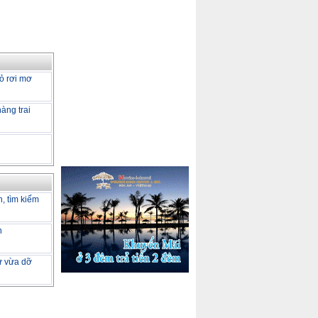
ỏ rơi mơ
àng trai
h, tìm kiếm
h
tư vừa dỡ