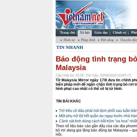
Trang chủ
Xã hội
Giáo dục
Chính trị
Phó
Hình sự
Pháp đình
Đời sống
Chuyển độn
TIN NHANH
Báo động tình trạng bỏ
Malaysia
Cập nhật lúc 15:28, Thứ Sáu, 20/08/2010 (GMT+7)
Tờ Malaysia Mirror ngày 17/8 đưa tin chính p
biện pháp mới để ngăn chặn tình trạng bỏ rơi 
hình phạt cao nhất có thể sẽ bị tử hình.
TIN BÀI KHÁC
Trớ trêu cô dâu phải hút dịch phổi sau tuần tră
Một phụ nữ lột hết quần áo ngay trước nhà hà
Cảnh sát Anh dùng cách bắt trộm "xa hoa" nhất 
Theo số liệu báo cáo gần đây của các địa phương
bỏ rơi đang gia tăng báo động tại Malaysia – q
Hồi.