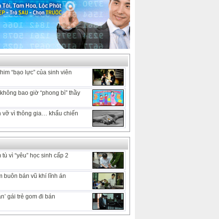
him “bạo lực” của sinh viên
hông bao giờ “phong bì” thầy
 vỡ vì thông gia… khẩu chiến
tù vì “yêu” học sinh cấp 2
 buôn bán vũ khí lĩnh án
n’ gái trẻ gom đi bán