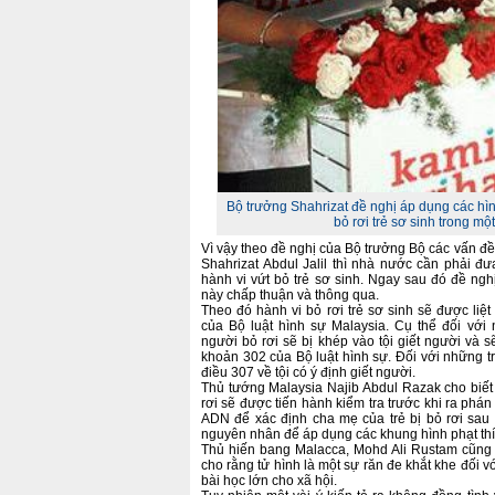
Bộ trưởng Shahrizat đề nghị áp dụng các hìn
bỏ rơi trẻ sơ sinh trong mộ
Vì vậy theo đề nghị của Bộ trưởng Bộ các vấn đề 
Shahrizat Abdul Jalil thì nhà nước cần phải đưa
hành vi vứt bỏ trẻ sơ sinh. Ngay sau đó đề ng
này chấp thuận và thông qua.
Theo đó hành vi bỏ rơi trẻ sơ sinh sẽ được liệ
của Bộ luật hình sự Malaysia. Cụ thể đối với 
người bỏ rơi sẽ bị khép vào tội giết người và s
khoản 302 của Bộ luật hình sự. Đối với những tr
điều 307 về tội có ý định giết người.
Thủ tướng Malaysia Najib Abdul Razak cho biết t
rơi sẽ được tiến hành kiểm tra trước khi ra phá
ADN để xác định cha mẹ của trẻ bị bỏ rơi sau 
nguyên nhân để áp dụng các khung hình phạt th
Thủ hiến bang Malacca, Mohd Ali Rustam cũng 
cho rằng tử hình là một sự răn đe khắt khe đối v
bài học lớn cho xã hội.