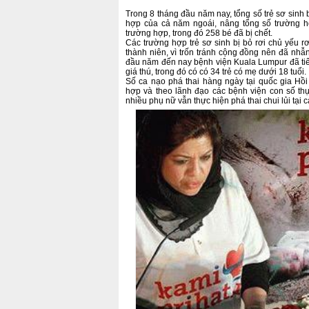
Trong 8 tháng đầu năm nay, tổng số trẻ sơ sinh b
hợp của cả năm ngoái, nâng tổng số trường h
trường hợp, trong đó 258 bé đã bị chết.
Các trường hợp trẻ sơ sinh bị bỏ rơi chủ yếu r
thành niên, vì trốn tránh cộng đồng nên đã nhẫn
đầu năm đến nay bệnh viện Kuala Lumpur đã ti
giá thú, trong đó có có 34 trẻ có mẹ dưới 18 tuổi.
Số ca nạo phá thai hàng ngày tại quốc gia Hồi
hợp và theo lãnh đạo các bệnh viện con số thự
nhiều phụ nữ vẫn thực hiện phá thai chui lủi tại