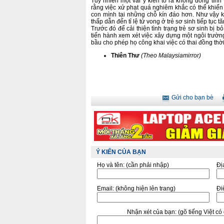
Tuy nhiên một vài ý kiến tỏ ra không đồng tình
rằng việc xử phạt quá nghiêm khắc có thể khiến
con mình tại những chỗ kín đáo hơn. Như vậy k
thấp dẫn đến tỉ lệ tử vong ở trẻ sơ sinh tiếp tục t
Trước đó để cải thiện tình trạng trẻ sơ sinh bị 
tiến hành xem xét việc xây dựng một ngôi trườn
bầu cho phép họ công khai việc có thai đồng thờ
Thiên Thư
(Theo Malaysiamirror)
Gửi cho bạn bè
Ý KIẾN CỦA BẠN
Họ và tên:
(cần phải nhập)
Đị
Email:
(không hiện lên trang)
Điê
Nhận xét của bạn:
(gõ tiếng Việt c