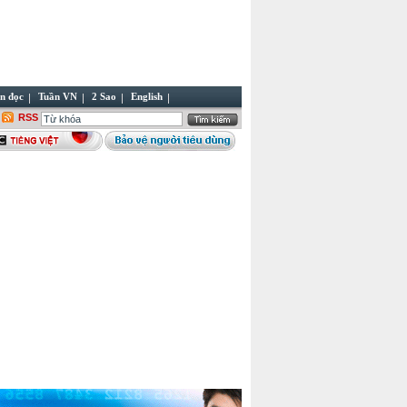
n đọc
Tuần VN
2 Sao
English
RSS