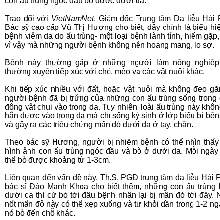
con ấu trùng ngóc đầu bò được dưới da.
Trao đổi với
VietNamNet
, Giám đốc Trung tâm Da liễu Hải
Bác sỹ cao cấp Vũ Thị Hương cho biết, đây chính là biểu hi
bệnh viêm da do ấu trùng- một loại bệnh lành tính, hiếm gặp,
vì vậy mà những người bệnh không nên hoang mang, lo sợ.
Bệnh này thường gặp ở những người làm nông nghiệp
thường xuyên tiếp xúc với chó, mèo và các vật nuôi khác.
Khi tiếp xúc nhiều với đất, hoặc vật nuôi mà không đeo gă
người bệnh đã bị trứng của những con ấu trùng sống trong 
động vật chui vào trong da. Tuy nhiên, loài ấu trùng này khôn
hẳn được vào trong da mà chỉ sống ký sinh ở lớp biểu bì bên
và gây ra các triệu chứng mẩn đỏ dưới da ở tay, chân.
Theo bác sỹ Hương, người bị nhiễm bệnh có thể nhìn thấ
hình ảnh con ấu trùng ngóc đầu và bò ở dưới da. Mỗi ngày
thể bò được khoảng từ 1-3cm.
Liên quan đến vấn đề này, Th.S, PGĐ trung tâm da liễu Hải 
bác sĩ Đào Mạnh Khoa cho biết thêm, những con ấu trùng 
dưới da thì cứ bò tới đâu bệnh nhân lại bị mẩn đỏ tới đấy.
nốt mẩn đỏ này có thể xẹp xuống và tự khỏi dần trong 1-2 ngà
nó bò đến chỗ khác.