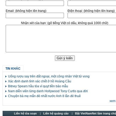
Email:
(không hiện lên trang)
Điện thoại:
(không hiện lên trang)
Nhận xét của bạn:
(gõ tiếng Việt có dấu, không quá 1000 chữ)
TIN KHÁC
Uống rượu say trên đất ngoại, một công nhân Việt tử vong
Xác định danh tính xác chết ở hồ Hoàng Cầu
Bitney Spears hầu tòa vì quỵt tiền bảo mẫu
Nam diễn viên lừng danh Hollywood Tony Curtis qua đời
Chuyện bà mẹ mắn đẻ nhất nước Anh 8 lần đẻ thuê
xem 
Liên hệ tòa soạn
Liên hệ quảng cáo
Đặt VietNamNet làm trang chu