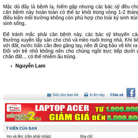
Mặc dù đây là bệnh lạ, hiếm gặp nhưng các bác sỹ đều ch
căn bệnh này hoàn toàn có thể tự khỏi trong vòng 1-2 thán
điều kiện môi trường không còn phù hợp cho loài ký sinh trù
sinh sống.
Để tránh mắc phải căn bệnh này, các bác sỹ khuyến cá
thường xuyên tẩy sán cho chó và mèo nuôi trong nhà. Khi ti
với đất, nước bẩn cần đeo găng tay, nên đi ủng bảo vệ khi ra
Đối với trẻ nhỏ không nên cho chúng ngồi trực tiếp dưới đ
chân đất… có thể nhiễm ấu trùng.
Nguyễn Lam
Gửi cho bạn bè
In tin này
Chia sẻ
Ý KIẾN CỦA BẠN
Họ và tên:
(cần phải nhập)
Địa chỉ: