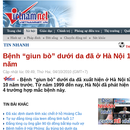
Trang chủ
Xã hội
Giáo dục
Chính trị
Phóng sự điều tra
Thị trường
Quố
Hình sự
Pháp đình
Đời sống
Chuyển động trẻ
Sức khỏe
TIN NHANH
TH
Bệnh “giun bò” dưới da đã ở Hà Nội 
năm
Cập nhật lúc 09:49, Thứ Hai, 04/10/2010 (GMT+7)
- Bệnh “giun bò” dưới da đã xuất hiện ở Hà Nội 
10 năm trước. Từ năm 1999 đến nay, Hà Nội đã phát hiệ
4 trường hợp mắc bệnh này.
TIN BÀI KHÁC
Đã xác định danh tính xác chết ở hồ Hoàng Cầu
Tự sự đắng lòng của teen đồng tính tuổi 17
Đắng lòng cụ ông gần 90 lội đồng bắt tép nuôi vợ
Bệnh hiếm ở Hải Phòng: ấu trùng bò dưới da