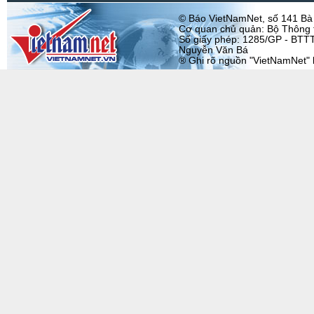
© Báo VietNamNet, số 141 Bà T
Cơ quan chủ quản: Bộ Thông t
Số giấy phép: 1285/GP - BTTT
Nguyễn Văn Bá
® Ghi rõ nguồn "VietNamNet" khi