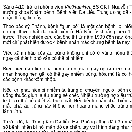
Sáng 4/10, trả lời phóng viên
VietNamNet
, BS CK II Nguyễn 
trưởng khoa Khám bệnh, Bệnh viện Da Liễu Trung ương đã 
nhận thông tin này.
Theo bác sỹ Thành, bệnh “giun bò” là một căn bệnh lạ, hi
nhưng thực chất đã xuất hiện ở Hà Nội từ khoảng hơn 
trước. Theo nghiên cứu của ông thì từ năm 1999 đến nay, ôn
mới chỉ phát hiện được 4 bệnh nhân mắc chứng bệnh lạ này.
Việc xâm nhập của ấu trùng không chỉ có ở vùng nông t
ngay cả thành phố vẫn có thể bị nhiễm.
Biểu hiện đầu tiên của bệnh là nổi mẩn, gây ngứa dưới da
nhân không nên gãi có thể gây nhiễm trùng, hóa mủ là cơ h
các bệnh khác xâm nhập.
Nếu khi phát hiện bị nhiễm ấu trùng di chuyển, người bệnh c
uống thuốc giun là ấu trùng sẽ chết. Nhiều trường hợp ấu tr
tự bị cơ thể tiêu diệt và biến mất. Nếu bệnh nhân phát hiện r
mắc phải ấu trùng này không nên hoang mang vì ấu trùng n
lành tính.
Trước đó, tại Trung tâm Da liễu Hải Phòng cũng đã tiếp nh
số bệnh nhân bị nổi mẩn đỏ da chân, tay với hình dáng như