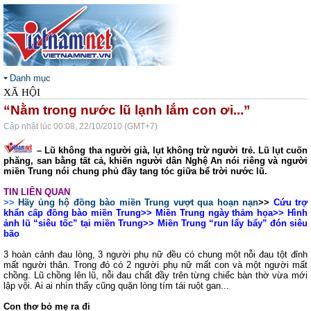
Danh mục
XÃ HỘI
“Nằm trong nước lũ lạnh lắm con ơi...”
Cập nhật lúc 00:08, 22/10/2010 (GMT+7)
– Lũ không tha người già, lụt không trừ người trẻ. Lũ lụt cuốn
phăng, san bằng tất cả, khiến người dân Nghệ An nói riêng và người
miền Trung nói chung phủ đầy tang tóc giữa bể trời nước lũ.
TIN LIÊN QUAN
>>
Hãy ủng hộ đồng bào miền Trung vượt qua hoạn nạn
>>
Cứu trợ
khẩn cấp đồng bào miền Trung
>>
Miền Trung ngày thảm họa
>>
Hình
ảnh lũ “siêu tốc” tại miền Trung
>>
Miền Trung “run lẩy bẩy” đón siêu
bão
3 hoàn cảnh đau lòng, 3 người phụ nữ đều có chung một nỗi đau tột đỉnh
mất người thân. Trong đó có 2 người phụ nữ mất con và một người mất
chồng. Lũ chồng lên lũ, nỗi đau chất đầy trên từng chiếc bàn thờ vừa mới
lập vội. Ai ai nhìn thấy cũng quặn lòng tím tái ruột gan...
Con thơ bỏ mẹ ra đi