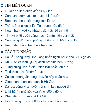
TIN LIÊN QUAN
Lũ lớn có liên quan đến thủy điện
Cận cảnh đêm vớt xe khách bị lũ cuốn
Bập bềnh bè chuối trong cơn lũ dữ
Thủ tướng ở vùng lũ: 'Tập trung cứu dân'
Hoàn thành vớt xe khách, đã thấy 14 thi thể
Tìm xe bị lũ cuốn bằng máy rà mìn hiện đại nhất
Cung ứng đủ thuốc phòng, chống dịch bệnh sau lũ
Rước dâu bằng bè chuối trong lũ
CÁC TIN KHÁC
Đại lễ Thăng long-HN: Tặng nhẫn hạnh phúc cho 500 cặp đôi
Nữ VĐV Wushu QG bị đánh bất tỉnh bên đường
Tưng bừng đón lễ diễu binh lớn nhất lịch sử
Taxi thoả sức "chém" khách
Cư dân mạng ấm lòng chuyện hủy pháo hoa
Giao thông hỗn loạn quanh Hồ Gươm
Đại gia công khai tuyển nữ sinh làm người tình
Li kì bắt “tỉ phú hột xoàn” nợ 500 tỉ đồng
Pháo đã được kéo về Hà Nội
Kinh hoàng cụ ông 60 tuổi thủ dâm bằng sợi chỉ