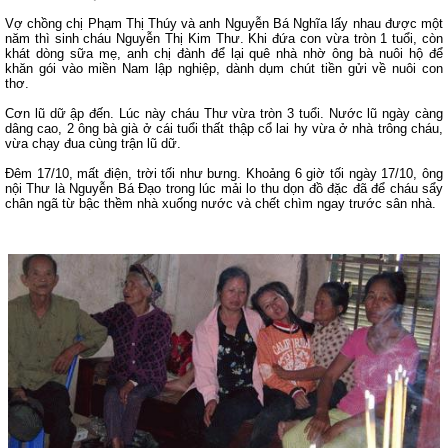
Vợ chồng chị Phạm Thị Thúy và anh Nguyễn Bá Nghĩa lấy nhau được một
năm thì sinh cháu Nguyễn Thị Kim Thư. Khi đứa con vừa tròn 1 tuổi, còn
khát dòng sữa mẹ, anh chị đành để lại quê nhà nhờ ông bà nuôi hộ để
khăn gói vào miền Nam lập nghiệp, dành dụm chút tiền gửi về nuôi con
thơ.
Cơn lũ dữ ập đến. Lúc này cháu Thư vừa tròn 3 tuổi. Nước lũ ngày càng
dâng cao, 2 ông bà già ở cái tuổi thất thập cổ lai hy vừa ở nhà trông cháu,
vừa chạy đua cùng trận lũ dữ.
Đêm 17/10, mất điện, trời tối như bưng. Khoảng 6 giờ tối ngày 17/10, ông
nội Thư là Nguyễn Bá Đạo trong lúc mải lo thu dọn đồ đặc đã để cháu sẩy
chân ngã từ bậc thềm nhà xuống nước và chết chìm ngay trước sân nhà.