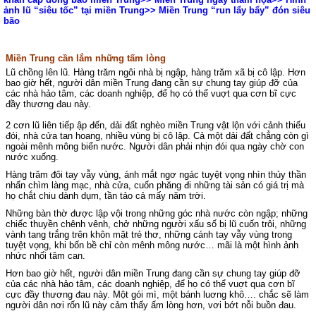
ảnh lũ “siêu tốc” tại miền Trung
>>
Miền Trung “run lẩy bẩy” đón siêu
bão
Miền Trung cần lắm những tấm lòng
Lũ chồng lên lũ. Hàng trăm ngôi nhà bị ngập, hàng trăm xã bị cô lập. Hơn
bao giờ hết, người dân miền Trung đang cần sự chung tay giúp đỡ của
các nhà hảo tâm, các doanh nghiệp, để họ có thể vuợt qua cơn bĩ cực
đầy thương đau này.
2 cơn lũ liên tiếp ập đến, dải đất nghèo miền Trung vật lộn với cảnh thiếu
đói, nhà cửa tan hoang, nhiều vùng bị cô lập. Cả một dải đất chẳng còn gì
ngoài mênh mông biển nước. Người dân phải nhịn đói qua ngày chờ con
nước xuống.
Hàng trăm đôi tay vẫy vùng, ánh mắt ngơ ngác tuyệt vọng nhìn thủy thần
nhấn chìm làng mạc, nhà cửa, cuốn phăng đi những tài sản có giá trị mà
họ chắt chiu dành dụm, tần tảo cả mấy năm trời.
Những bàn thờ được lập vội trong những góc nhà nước còn ngập; những
chiếc thuyền chênh vênh, chở những người xấu số bị lũ cuốn trôi, những
vành tang trắng trên khôn mặt trẻ thơ, những cánh tay vẫy vùng trong
tuyệt vọng, khi bốn bề chỉ còn mênh mông nước… mãi là một hình ảnh
nhức nhối tâm can.
Hơn bao giờ hết, người dân miền Trung đang cần sự chung tay giúp đỡ
của các nhà hảo tâm, các doanh nghiệp, để họ có thể vuợt qua cơn bĩ
cực đầy thương đau này. Một gói mì, một bánh luơng khô…. chắc sẽ làm
người dân nơi rốn lũ này cảm thấy ấm lòng hơn, vơi bớt nỗi buồn đau.