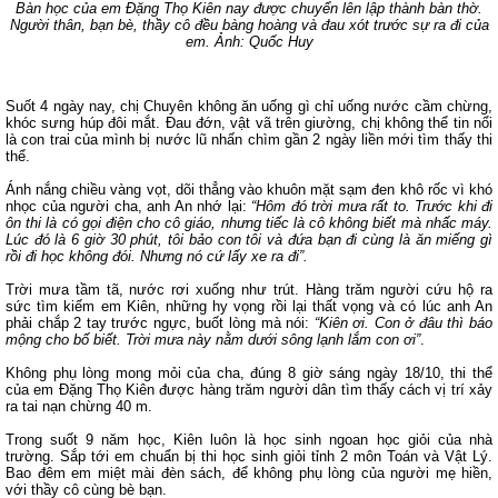
Bàn học của em Đặng Thọ Kiên nay được chuyển lên lập thành bàn thờ.
Người thân, bạn bè, thầy cô đều bàng hoàng và đau xót trước sự ra đi của
em.
Ảnh: Quốc Huy
Suốt 4 ngày nay, chị Chuyên không ăn uống gì chỉ uống nước cầm chừng,
khóc sưng húp đôi mắt. Đau đớn, vật vã trên giường, chị không thể tin nổi
là con trai của mình bị nước lũ nhấn chìm gần 2 ngày liền mới tìm thấy thi
thể.
Ánh nắng chiều vàng vọt, dõi thẳng vào khuôn mặt sạm đen khô rốc vì khó
nhọc của người cha, anh An nhớ lại:
“Hôm đó trời mưa rất to. Trước khi đi
ôn thi là có gọi điện cho cô giáo, nhưng tiếc là cô không biết mà nhấc máy.
Lúc đó là 6 giờ 30 phút, tôi bảo con tôi và đứa bạn đi cùng là ăn miếng gì
rồi đi học không đói. Nhưng nó cứ lấy xe ra đi”.
Trời mưa tầm tã, nước rơi xuống như trút. Hàng trăm người cứu hộ ra
sức tìm kiếm em Kiên, những hy vọng rồi lại thất vọng và có lúc anh An
phải chắp 2 tay trước ngực, buốt lòng mà nói:
“Kiên ơi. Con ở đâu thì báo
mộng cho bố biết. Trời mưa này nằm dưới sông lạnh lắm con ơi”
.
Không phụ lòng mong mỏi của cha, đúng 8 giờ sáng ngày 18/10, thi thể
của em Đặng Thọ Kiên được hàng trăm người dân tìm thấy cách vị trí xảy
ra tai nạn chừng 40 m.
Trong suốt 9 năm học, Kiên luôn là học sinh ngoan học giỏi của nhà
trường. Sắp tới em chuẩn bị thi học sinh giỏi tỉnh 2 môn Toán và Vật Lý.
Bao đêm em miệt mài đèn sách, để không phụ lòng của người mẹ hiền,
với thầy cô cùng bè bạn.