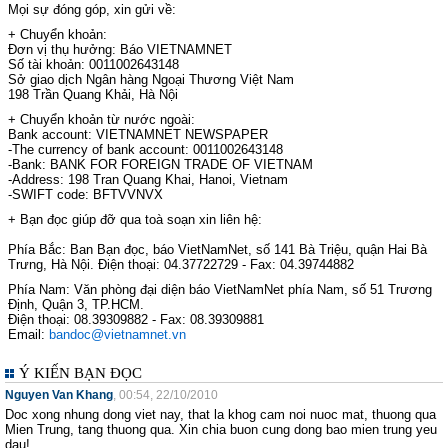
Mọi sự đóng góp, xin gửi về:
+ Chuyển khoản:
Đơn vị thụ hưởng: Báo VIETNAMNET
Số tài khoản: 0011002643148
Sở giao dịch Ngân hàng Ngoại Thương Việt Nam
198 Trần Quang Khải, Hà Nội
+ Chuyển khoản từ nước ngoài:
Bank account: VIETNAMNET NEWSPAPER
-The currency of bank account: 0011002643148
-Bank: BANK FOR FOREIGN TRADE OF VIETNAM
-Address: 198 Tran Quang Khai, Hanoi, Vietnam
-SWIFT code: BFTVVNVX
+ Bạn đọc giúp đỡ qua toà soạn xin liên hệ:
Phía Bắc: Ban Bạn đọc, báo VietNamNet, số 141 Bà Triệu, quận Hai Bà
Trưng, Hà Nội. Điện thoại: 04.37722729 - Fax: 04.39744882
Phía Nam: Văn phòng đại diện báo VietNamNet phía Nam, số 51 Trương
Định, Quận 3, TP.HCM.
Điện thoại: 08.39309882 - Fax: 08.39309881
Email:
bandoc@vietnamnet.vn
Ý KIẾN BẠN ĐỌC
Nguyen Van Khang
, 00:54, 22/10/2010
Doc xong nhung dong viet nay, that la khog cam noi nuoc mat, thuong qua
Mien Trung, tang thuong qua. Xin chia buon cung dong bao mien trung yeu
dau!