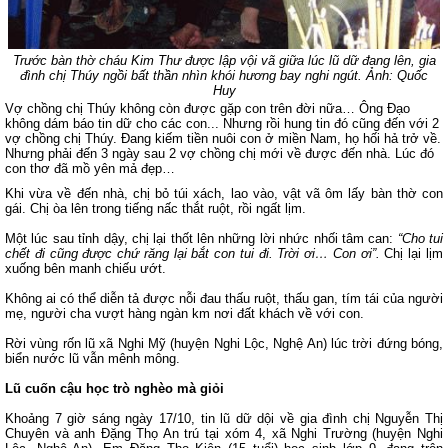
Trước bàn thờ cháu Kim Thư được lập vội vã giữa lúc lũ dữ đang lên, gia
đình chị Thúy ngồi bất thần nhìn khói hương bay nghi ngút.
Ảnh: Quốc
Huy
Vợ chồng chị Thúy không còn được gặp con trên đời nữa… Ông Đạo
không dám báo tin dữ cho các con... Nhưng rồi hung tin đó cũng đến với 2
vợ chồng chị Thúy. Đang kiếm tiền nuôi con ở miền Nam, họ hối hả trở về.
Nhưng phải đến 3 ngày sau 2 vợ chồng chị mới về được đến nhà. Lúc đó
con thơ đã mồ yên mả đẹp…
Khi vừa về đến nhà, chị bỏ túi xách, lao vào, vật vã ôm lấy bàn thờ con
gái. Chị òa lên trong tiếng nấc thắt ruột, rồi ngất lịm.
Một lúc sau tỉnh dậy, chị lại thốt lên những lời nhức nhối tâm can:
“Cho tui
chết đi cũng được chứ răng lại bắt con tui đi. Trời ơi… Con ơi”.
Chị lại lịm
xuống bên manh chiếu ướt.
Không ai có thể diễn tả được nỗi đau thấu ruột, thấu gan, tím tái của người
mẹ, người cha vượt hàng ngàn km nơi đất khách về với con.
Rời vùng rốn lũ xã Nghi Mỹ (huyện Nghi Lộc, Nghệ An) lúc trời đứng bóng,
biển nước lũ vẫn mênh mông.
Lũ cuốn cậu học trò nghèo mà giỏi
Khoảng 7 giờ sáng ngày 17/10, tin lũ dữ dội về gia đình chị Nguyễn Thị
Chuyên và anh Đặng Thọ An trú tại xóm 4, xã Nghi Trường (huyện Nghi