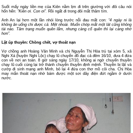
Suốt mấy ngày liền mẹ của Kiên nằm lịm đi trên giường với đôi câu nói
hổn hển:
”Kiên ơi. Con ơi”.
Rồi ngất đi trong đôi mắt thâm tím.
Anh An lại hơn một lần nhói lòng trước nỗi đau mất con:
“4 ngày ni là
không ăn uống chi được cả. Mệt nhoài. Muốn chớp mắt một lát cũng không
tài nào. Tâm trạng muốn quên lắm, nhưng càng cố quên thì lại càng nhớ
hơn”.
Lật úp thuyền: Chồng chết, vợ thoát nạn
Vợ chồng anh Hoàng Văn Minh và chị Nguyễn Thị Hòa trú tại xóm 5, xã
Nghi Xá (huyện Nghi Lộc) chạy lũ chuyển đồ đạc cả đêm 16/10, đưa 4 đứa
con về nơi an toàn. 8 giờ sáng ngày 17/10, không ai ngờ chuyến thuyền
chạy lũ cuối cùng lại trở thành chuyến thuyền định mệnh. Thuyền bị lật và
cướp đi sinh mạng anh Minh, bỏ lại 4 đứa con thơ mồ côi cha. Chị Hòa
may mắn thoát nạn nhờ bám được một sơi dây điện đứt ngầm ở dưới
nước.