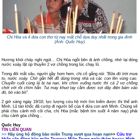
Chị Hòa và 4 đứa con thơ từ nay mất chỗ dựa duy nhất trong gia đình
(Ảnh: Quốc Huy)
Hương khói cháy nghi ngút... Chị Hòa ngồi bên dị ảnh chồng, nhớ lại dòng
nước xoáy lật úp thuyền 2 vợ chồng trong lúc chạy lũ.
Trong đôi mắt sâu, người gầy hom hem, chị cố gắng nói:
“Bữa đó trời mưa
to, nước xoáy. Chở gần hết đồ dùng trong nhà và các con lên vùng cao.
Chuyến cuối cùng là bị tai nạn, khi chìm xuống nước thì cả 2 vợ chồng
chới với rồi chìm hẳn. Tui may khuơ tay cầm được sợi dây điện bám vào
đó, bò vào bờ”
.
2 giờ sáng ngày 19/10, lực lượng cứu hộ mới tìm kiếm được thi thể anh
Minh. Lũ tàn khốc đã cướp đi người bố của 4 đứa con anh Minh. Chúng sẽ
phải chịu cảnh mồ côi cha, chị Hòa (mắc bệnh tim suốt 4 năm nay) phải
chịu cảnh góa chồng...
Quốc Huy
TIN LIÊN QUAN
>>
Hãy ủng hộ đồng bào miền Trung vượt qua hoạn nạn
>>
Cứu trợ
khẩn cấp đồng bào miền Trung
>>
Miền Trung ngày thảm họa
>>
Hình