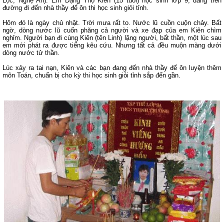
Lộc, Nghệ An). Em Đặng Thọ Kiên (15 tuổi) học sinh lớp 9, đang trên
đường đi đến nhà thầy để ôn thi học sinh giỏi tỉnh.
Hôm đó là ngày chủ nhật. Trời mưa rất to. Nước lũ cuồn cuộn chảy. Bất
ngờ, dòng nước lũ cuốn phăng cả người và xe đạp của em Kiên chìm
nghỉm. Người bạn đi cùng Kiên (tên Linh) lặng người, bất thần, một lúc sau
em mới phát ra được tiếng kêu cứu. Nhưng tất cả đều muộn màng dưới
dòng nước tử thần.
Lúc xảy ra tai nạn, Kiên và các bạn đang đến nhà thầy để ôn luyện thêm
môn Toán, chuẩn bị cho kỳ thi học sinh giỏi tỉnh sắp đến gần.