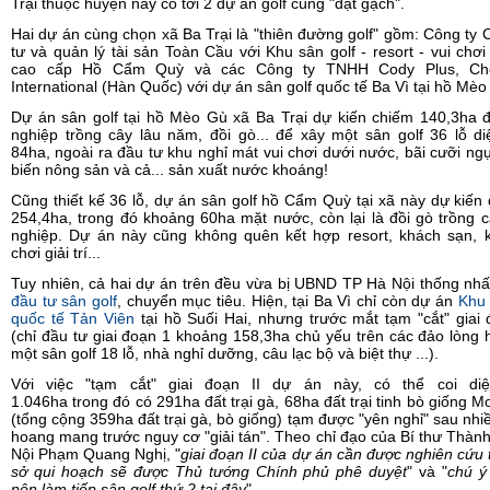
Trại thuộc huyện này có tới 2 dự án golf cùng "đặt gạch".
Hai dự án cùng chọn xã Ba Trại là "thiên đường golf" gồm: Công ty
tư và quản lý tài sản Toàn Cầu với Khu sân golf - resort - vui chơi g
cao cấp Hồ Cẩm Quỳ và các Công ty TNHH Cody Plus, Ch
International (Hàn Quốc) với dự án sân golf quốc tế Ba Vì tại hồ Mèo
Dự án sân golf tại hồ Mèo Gù xã Ba Trại dự kiến chiếm 140,3ha 
nghiệp trồng cây lâu năm, đồi gò... để xây một sân golf 36 lỗ di
84ha, ngoài ra đầu tư khu nghỉ mát vui chơi dưới nước, bãi cưỡi ng
biến nông sản và cả... sản xuất nước khoáng!
Cũng thiết kế 36 lỗ, dự án sân golf hồ Cẩm Quỳ tại xã này dự kiến
254,4ha, trong đó khoảng 60ha mặt nước, còn lại là đồi gò trồng 
nghiệp. Dự án này cũng không quên kết hợp resort, khách sạn, k
chơi giải trí...
Tuy nhiên, cả hai dự án trên đều vừa bị UBND TP Hà Nội thống nh
đầu tư sân golf
, chuyển mục tiêu. Hiện, tại Ba Vì chỉ còn dự án
Khu 
quốc tế Tản Viên
tại hồ Suối Hai, nhưng trước mắt tạm "cắt" giai 
(chỉ đầu tư giai đoạn 1 khoảng 158,3ha chủ yếu trên các đảo lòng 
một sân golf 18 lỗ, nhà nghỉ dưỡng, câu lạc bộ và biệt thự ...).
Với việc "tạm cắt" giai đoạn II dự án này, có thể coi diệ
1.046ha trong đó có 291ha đất trại gà, 68ha đất trại tinh bò giống 
(tổng cộng 359ha đất trại gà, bò giống) tạm được "yên nghỉ" sau nh
hoang mang trước nguy cơ "giải tán". Theo chỉ đạo của Bí thư Thàn
Nội Phạm Quang Nghị, "
giai đoạn II của dự án cần được nghiên cứu 
sở qui hoạch sẽ được Thủ tướng Chính phủ phê duyệt
" và "
chú ý
nên làm tiếp sân golf thứ 2 tại đây
".