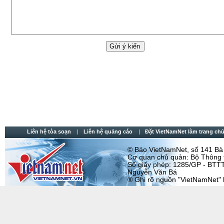
Liên hệ tòa soạn
Liên hệ quảng cáo
Đặt VietNamNet làm trang chu
© Báo VietNamNet, số 141 Bà T
Cơ quan chủ quản: Bộ Thông t
Số giấy phép: 1285/GP - BTTT
Nguyễn Văn Bá
® Ghi rõ nguồn "VietNamNet" khi