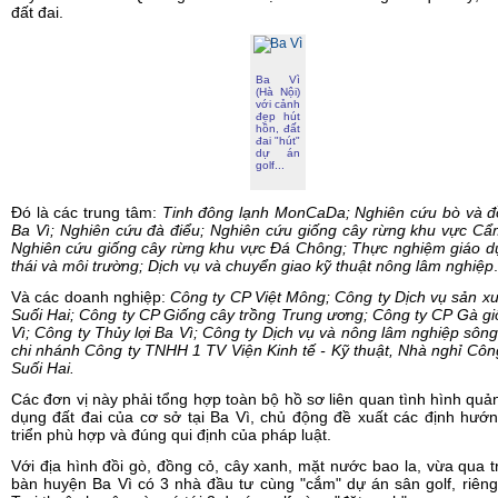
đất đai.
Ba Vì
(Hà Nội)
với cảnh
đẹp hút
hồn, đất
đai "hút"
dự án
golf...
Đó là các trung tâm:
Tinh đông lạnh MonCaDa; Nghiên cứu bò và đ
Ba Vì; Nghiên cứu đà điểu; Nghiên cứu giống cây rừng khu vực C
Nghiên cứu giống cây rừng khu vực Đá Chông; Thực nghiệm giáo d
thái và môi trường; Dịch vụ và chuyển giao kỹ thuật nông lâm nghiệp
.
Và các doanh nghiệp:
Công ty CP Việt Mông; Công ty Dịch vụ sản x
Suối Hai; Công ty CP Giống cây trồng Trung ương; Công ty CP Gà g
Vì; Công ty Thủy lợi Ba Vì; Công ty Dịch vụ và nông lâm nghiệp sôn
chi nhánh Công ty TNHH 1 TV Viện Kinh tế - Kỹ thuật, Nhà nghỉ Cô
Suối Hai.
Các đơn vị này phải tổng hợp toàn bộ hồ sơ liên quan tình hình quản
dụng đất đai của cơ sở tại Ba Vì, chủ động đề xuất các định hướ
triển phù hợp và đúng qui định của pháp luật.
Với địa hình đồi gò, đồng cỏ, cây xanh, mặt nước bao la, vừa qua t
bàn huyện Ba Vì có 3 nhà đầu tư cùng "cắm" dự án sân golf, riên