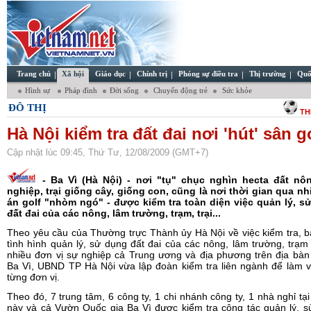
Trang chủ
Xã hội
Giáo dục
Chính trị
Phóng sự điều tra
Thị trường
Quố
Hình sự
Pháp đình
Đời sống
Chuyển động trẻ
Sức khỏe
ĐÔ THỊ
TH
Hà Nội kiểm tra đất đai nơi 'hút' sân g
Cập nhật lúc 09:45, Thứ Tư, 12/08/2009 (GMT+7)
- Ba Vì (Hà Nội) - nơi "tụ" chục nghìn hecta đất nô
nghiệp, trại giống cây, giống con, cũng là nơi thời gian qua n
án golf "nhòm ngó" - được kiểm tra toàn diện việc quản lý, s
đất đai của các nông, lâm trường, trạm, trại...
Theo yêu cầu của Thường trực Thành ủy Hà Nội về việc kiểm tra, 
tình hình quản lý, sử dụng đất đai của các nông, lâm trường, trạm 
nhiều đơn vị sự nghiệp cả Trung ương và địa phương trên địa bà
Ba Vì, UBND TP Hà Nội vừa lập đoàn kiểm tra liên ngành để làm v
từng đơn vị.
Theo đó, 7 trung tâm, 6 công ty, 1 chi nhánh công ty, 1 nhà nghỉ tạ
này và cả Vườn Quốc gia Ba Vì được kiểm tra công tác quản lý, 