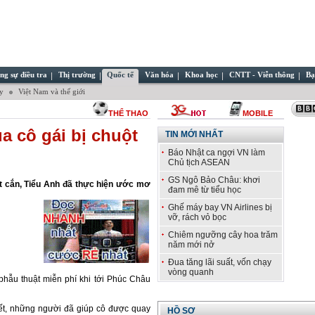
ng sự điều tra
Thị trường
Quốc tế
Văn hóa
Khoa học
CNTT - Viễn thông
Bạ
ây
Việt Nam và thế giới
THỂ THAO
MOBILE
a cô gái bị chuột
TIN MỚI NHẤT
Báo Nhật ca ngợi VN làm
Chủ tịch ASEAN
GS Ngô Bảo Châu: khơi
ột cắn, Tiểu Anh đã thực hiện ước mơ
đam mê từ tiểu học
Ghế máy bay VN Airlines bị
vỡ, rách vỏ bọc
Chiêm ngưỡng cây hoa trăm
năm mới nở
Đua tăng lãi suất, vốn chạy
vòng quanh
hẫu thuật miễn phí khi tới Phúc Châu
ết, những người đã giúp cô được quay
HỒ SƠ