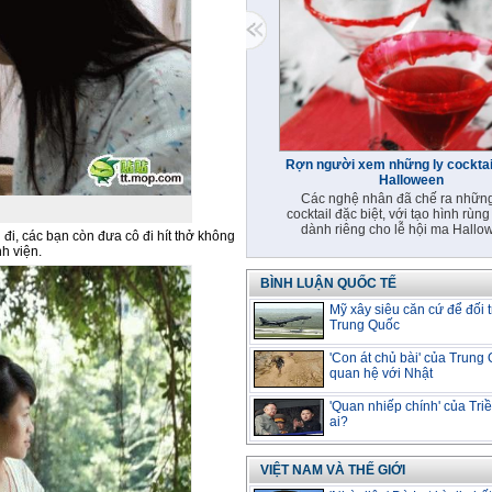
Rợn người xem những ly cocktail
Halloween
Các nghệ nhân đã chế ra những
cocktail đặc biệt, với tạo hình rùng
dành riêng cho lễ hội ma Hallo
đi, các bạn còn đưa cô đi hít thở không
h viện.
BÌNH LUẬN QUỐC TẾ
Mỹ xây siêu căn cứ để đối 
Trung Quốc
'Con át chủ bài' của Trung
quan hệ với Nhật
'Quan nhiếp chính' của Triề
ai?
VIỆT NAM VÀ THẾ GIỚI