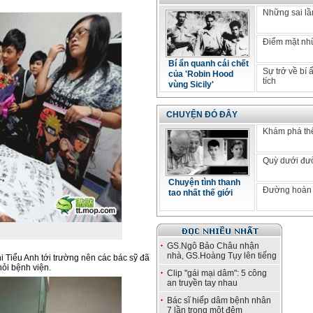
Những sai lầm
Điểm mặt nhữ
Bí ẩn quanh cái chết
Sự trở về bí
của 'Robin Hood
tích
vùng Sicily'
CHUYỆN ĐÓ ĐÂY
Khám phá thế
Quỳ dưới đư
Chuyện tình thanh
Đường hoàn 
tao nhất thế giới
GS.Ngô Bảo Châu nhận
nhà, GS.Hoàng Tụy lên tiếng
 Tiểu Anh tới trường nên các bác sỹ đã
hỏi bệnh viện.
Clip "gái mại dâm": 5 công
an truyền tay nhau
Bác sĩ hiếp dâm bệnh nhân
7 lần trong một đêm