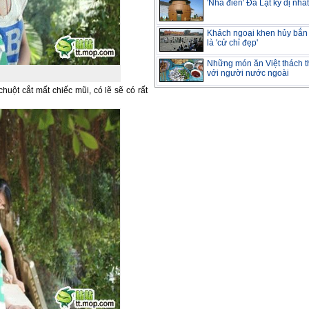
'Nhà điên' Đà Lạt kỳ dị nhất
Khách ngoại khen hủy bắn
là 'cử chỉ đẹp'
Những món ăn Việt thách t
với người nước ngoài
huột cắt mất chiếc mũi, có lẽ sẽ có rất