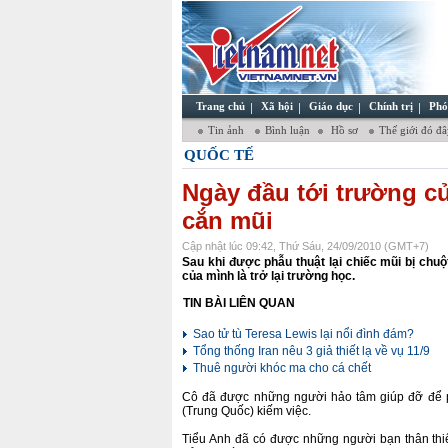
Trang chủ
Xã hội
Giáo dục
Chính trị
Phó
Tin ảnh
Bình luận
Hồ sơ
Thế giới đó đ
QUỐC TẾ
Ngày đầu tới trường củ
cắn mũi
Cập nhật lúc 09:42, Thứ Sáu, 24/09/2010 (GMT+7)
Sau khi được phẫu thuật lại chiếc mũi bị chu
của mình là trở lại trường học.
TIN BÀI LIÊN QUAN
Sao tử tù Teresa Lewis lại nổi đình đám?
Tổng thống Iran nêu 3 giả thiết lạ về vụ 11/9
Thuê người khóc ma cho cá chết
Cô đã được những người hảo tâm giúp đỡ để p
(Trung Quốc) kiếm việc.
Tiểu Anh đã có được những người bạn thân thi