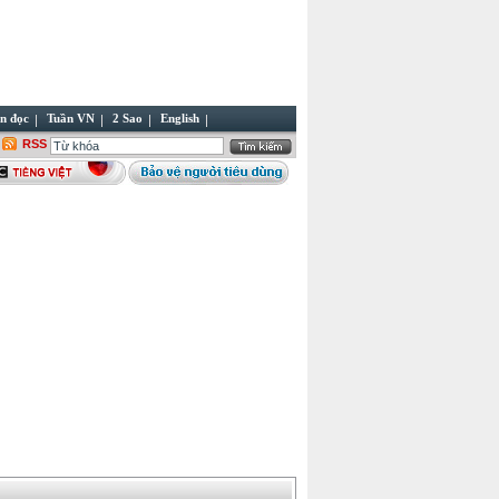
n đọc
Tuần VN
2 Sao
English
RSS