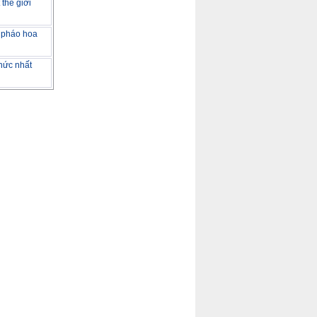
 thế giới
 pháo hoa
hức nhất