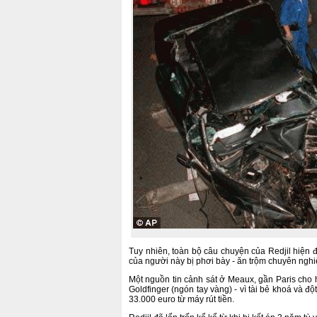
Tuy nhiên, toàn bộ câu chuyện của Redjil hiện 
của người này bị phơi bày - ăn trộm chuyên nghi
Một nguồn tin cảnh sát ở Meaux, gần Paris cho h
Goldfinger (ngón tay vàng) - vì tài bẻ khoá và đ
33.000 euro từ máy rút tiền.