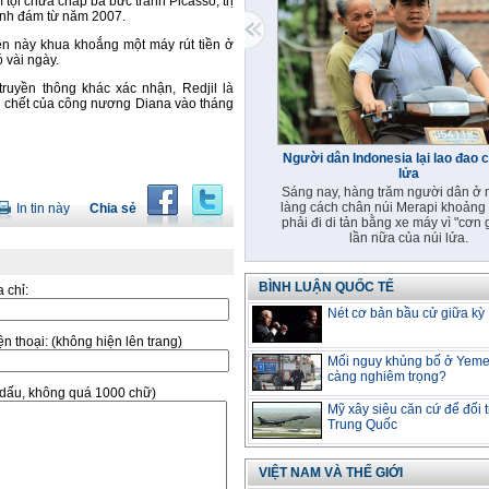
vì tội chứa chấp ba bức tranh Picasso, trị
đình đám từ năm 2007.
tên này khua khoắng một máy rút tiền ở
ó vài ngày.
ruyền thông khác xác nhận, Redjil là
ái chết của công nương Diana vào tháng
Người dân Indonesia lại lao đao 
lửa
Sáng nay, hàng trăm người dân ở 
làng cách chân núi Merapi khoảng
In tin này
Chia sẻ
phải đi di tản bằng xe máy vì "cơn 
lần nữa của núi lửa.
BÌNH LUẬN QUỐC TẾ
a chỉ:
Nét cơ bản bầu cử giữa kỳ
̣n thoại:
(không hiện lên trang)
Mối nguy khủng bố ở Yem
càng nghiêm trọng?
ó dấu, không quá 1000 chữ)
Mỹ xây siêu căn cứ để đối 
Trung Quốc
VIỆT NAM VÀ THẾ GIỚI