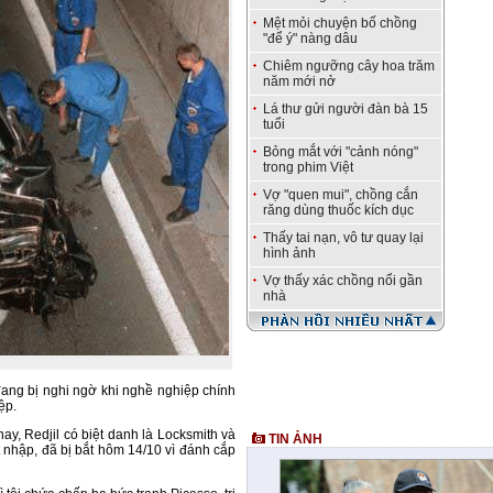
Mệt mỏi chuyện bố chồng
"để ý" nàng dâu
Chiêm ngưỡng cây hoa trăm
năm mới nở
Lá thư gửi người đàn bà 15
tuổi
Bỏng mắt với "cảnh nóng"
trong phim Việt
Vợ "quen mui", chồng cắn
răng dùng thuốc kích dục
Thấy tai nạn, vô tư quay lại
hình ảnh
Vợ thấy xác chồng nổi gần
nhà
đang bị nghi ngờ khi nghề nghiệp chính
ệp.
ay, Redjil có biệt danh là Locksmith và
TIN ẢNH
ột nhập, đã bị bắt hôm 14/10 vì đánh cắp