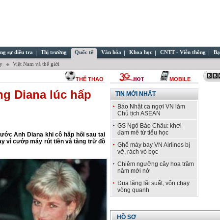
ng sự điều tra
Thị trường
Quốc tế
Văn hóa
Khoa học
CNTT - Viễn thông
Bạ
ây
Việt Nam và thế giới
THỂ THAO
MOBILE
g Diana lúc hấp
TIN MỚI NHẤT
Báo Nhật ca ngợi VN làm
Chủ tịch ASEAN
GS Ngô Bảo Châu: khơi
đam mê từ tiểu học
ước Anh Diana khi cô hấp hối sau tai
ạy vì cướp máy rút tiền và tàng trữ đồ
Ghế máy bay VN Airlines bị
vỡ, rách vỏ bọc
Chiêm ngưỡng cây hoa trăm
năm mới nở
Đua tăng lãi suất, vốn chạy
vòng quanh
HỒ SƠ