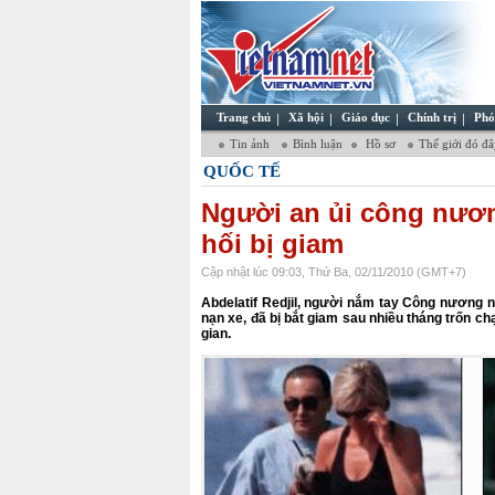
Trang chủ
Xã hội
Giáo dục
Chính trị
Phó
Tin ảnh
Bình luận
Hồ sơ
Thế giới đó đ
QUỐC TẾ
Người an ủi công nươn
hối bị giam
Cập nhật lúc 09:03, Thứ Ba, 02/11/2010 (GMT+7)
Abdelatif Redjil, người nắm tay Công nương n
nạn xe, đã bị bắt giam sau nhiều tháng trốn ch
gian.