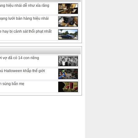
ng hiệu nhái dễ như xỉa răng
ạng lưới bán hàng hiệu nhái
 hay bị cảnh sát thổi phạt nhất
 vợ đã có 14 con riêng
hú Halloween khắp thế giới
ch súng bắn mẹ