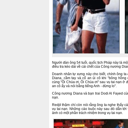
Người đàn ông 54 tuổi, quốc tịch Pháp này là mộ
điều tra kéo dài về cái chết của Công nương Dia
Doanh nhân tự xưng này cho biết, chính ông ta
Diana, cầm tay và cố an ủi cô khi "bông hồng 
cùng "Ôi Chúa ơi, Ôi Chúa ơi" sau vụ tai nạn ở đ
an cô ấy và nói bằng tiếng Anh - đừng lo".
Công nương Diana và bạn trai Dodi Al Fayed cùng
nạn.
Redjil thậm chí còn nói rằng ông ta nghe thấy cá
vụ tai nạn. Những cáo buộc này sau đó dẫn tới
ảnh có một phần trách nhiệm trong vụ tai nạn.