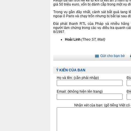
Redjil đã lẩn trốn kể kể từ khi bị kết án 3 năm tù 
giá 50 triệu euro, vốn bị đánh cắp trong một vụ 
Trong vụ gần đây nhất, cảnh sát bắt quả tang 
ngoại ô Paris và chạy trốn nhưng bị bắt lại sau đ
Đài phát thanh RTL của Pháp và nhiều hãng t
người làm chứng trong các vụ điều tra quanh c
8/1997.
Hoài Linh
(Theo ST, Mail)
Gửi cho bạn bè
Ý KIẾN CỦA BẠN
Họ và tên:
(cần phải nhập)
Đị
Email:
(không hiện lên trang)
Điê
Nhận xét của bạn:
(gõ tiếng Việt c