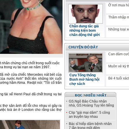
Ở nơi mua hà
Thâm nhập m
Chân dung tác giả
Những loại xe
những kiện bom
chấn động thế giới
CHUYỆN ĐÓ ĐÂY
Can đảm cưới
t nhân chứng chủ chốt trong suốt cuộc
Muôn vẻ kỳ t
na trong vụ tai nạn xe năm 1997.
 đã mở cửa chiếc Mercedes nát bét của
Cựu Tổng thống
Bé 4 tuổi xá
của nước Anh" thốt lên những lời cuối
Bush mở hàng hội
ường hầm Alma. Redjil nói: "Tôi cố trấn
chợ sách
 tài xế Henri Paul đã chết trong vụ tai
GS.Ngô Bảo Châu nhận
nhà, GS.Hoàng Tụy lên tiếng
c thợ săn ảnh đổ lỗi cho nhau vì gây ra
 việc toà án ở London cho rằng các thợ
Clip "gái mại dâm": 5 công
an truyền tay nhau
Bác sĩ hiếp dâm bệnh nhân
7 lần trong một đêm