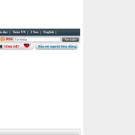
n đọc
Tuần VN
2 Sao
English
RSS