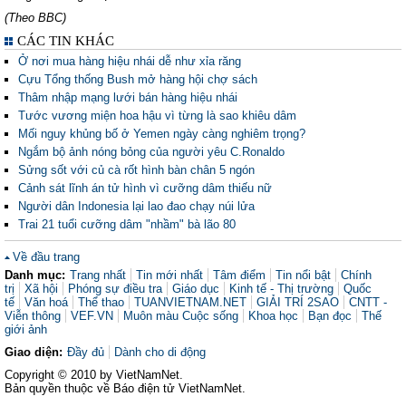
(Theo BBC)
CÁC TIN KHÁC
Ở nơi mua hàng hiệu nhái dễ như xỉa răng
Cựu Tổng thống Bush mở hàng hội chợ sách
Thâm nhập mạng lưới bán hàng hiệu nhái
Tước vương miện hoa hậu vì từng là sao khiêu dâm
Mối nguy khủng bố ở Yemen ngày càng nghiêm trọng?
Ngắm bộ ảnh nóng bỏng của người yêu C.Ronaldo
Sửng sốt với củ cà rốt hình bàn chân 5 ngón
Cảnh sát lĩnh án tử hình vì cưỡng dâm thiếu nữ
Người dân Indonesia lại lao đao chạy núi lửa
Trai 21 tuổi cưỡng dâm "nhầm" bà lão 80
Về đầu trang
Danh mục:
Trang nhất
Tin mới nhất
Tâm điểm
Tin nổi bật
Chính
trị
Xã hội
Phóng sự điều tra
Giáo dục
Kinh tế - Thị trường
Quốc
tế
Văn hoá
Thể thao
TUANVIETNAM.NET
GIẢI TRÍ 2SAO
CNTT -
Viễn thông
VEF.VN
Muôn màu Cuộc sống
Khoa học
Bạn đọc
Thế
giới ảnh
Giao diện:
Đầy đủ
Dành cho di động
Copyright © 2010 by VietNamNet.
Bản quyền thuộc về Báo điện tử VietNamNet.