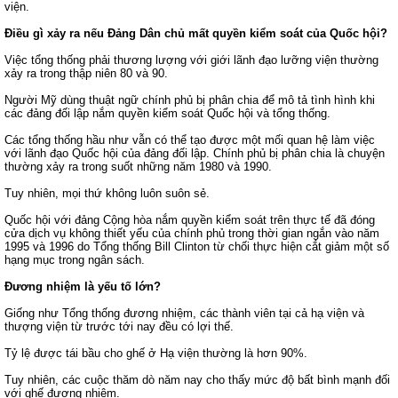
viện.
Điều gì xảy ra nếu Đảng Dân chủ mất quyền kiểm soát của Quốc hội?
Việc tổng thống phải thương lượng với giới lãnh đạo lưỡng viện thường
xảy ra trong thập niên 80 và 90.
Người Mỹ dùng thuật ngữ chính phủ bị phân chia để mô tả tình hình khi
các đảng đối lập nắm quyền kiểm soát Quốc hội và tổng thống.
Các tổng thống hầu như vẫn có thể tạo được một mối quan hệ làm việc
với lãnh đạo Quốc hội của đảng đối lập. Chính phủ bị phân chia là chuyện
thường xảy ra trong suốt những năm 1980 và 1990.
Tuy nhiên, mọi thứ không luôn suôn sẻ.
Quốc hội với đảng Cộng hòa nắm quyền kiểm soát trên thực tế đã đóng
cửa dịch vụ không thiết yếu của chính phủ trong thời gian ngắn vào năm
1995 và 1996 do Tổng thống Bill Clinton từ chối thực hiện cắt giảm một số
hạng mục trong ngân sách.
Đương nhiệm là yếu tố lớn?
Giống như Tổng thống đương nhiệm, các thành viên tại cả hạ viện và
thượng viện từ trước tới nay đều có lợi thế.
Tỷ lệ được tái bầu cho ghế ở Hạ viện thường là hơn 90%.
Tuy nhiên, các cuộc thăm dò năm nay cho thấy mức độ bất bình mạnh đối
với ghế đương nhiệm.