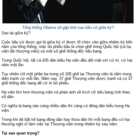
Tổng thống Obama sẽ gặp khó sau bầu cử giữa kỳ?
Sao lại giữa kỳ?
Cuộc bầu cử được gọi là giữa kỳ vì được tổ chức vào giữa nhiệm kỳ bốn
năm của tổng thống, mặc dù phiếu bầu là chọn ghế trong Quốc hội (cả hạ
viện lẫn thượng viện) và một số ghế thống đốc tiểu bang.
Trong Quốc hội, tất cả 435 dân biểu Hạ viện đều đối mặt với cử tri, cứ hai
năm một lần.
Tuy nhiên chỉ một phần ba trong số 100 ghế tại Thượng viện là nằm trong
diện tranh cử mỗi lần. Năm nay, 37 ghế Thượng viện được tranh và có 37
ghế thống đốc bang để cử tri bỏ phiếu.
Hạ viện lớn hơn thượng viện và phản ánh về kích cỡ tiểu bang tính theo
số dân.
Có nghĩa là bang nào càng nhiều dân thì càng có đông dân biểu trong Hạ
viện.
Trong khi đó bất kể bang đông dân hay thưa dân thì mỗi bang đều có hai
thượng nghị sĩ làm việc tại Thượng viện trong nhiệm kỳ sáu năm.
Tại sao quan trọng?