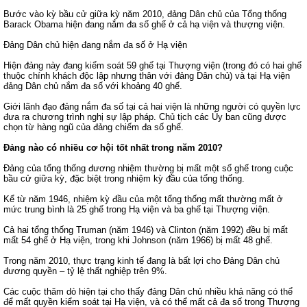
Bước vào kỳ bầu cử giữa kỳ năm 2010, đảng Dân chủ của Tổng thống
Barack Obama hiện đang nắm đa số ghế ở cả hạ viện và thượng viện.
Đảng Dân chủ hiện đang nắm đa số ở Hạ viện
Hiện đảng này đang kiểm soát 59 ghế tại Thượng viện (trong đó có hai ghế
thuộc chính khách độc lập nhưng thân với đảng Dân chủ) và tại Hạ viện
đảng Dân chủ nắm đa số với khoảng 40 ghế.
Giới lãnh đạo đảng nắm đa số tại cả hai viện là những người có quyền lực
đưa ra chương trình nghị sự lập pháp. Chủ tịch các Ủy ban cũng được
chọn từ hàng ngũ của đảng chiếm đa số ghế.
Đảng nào có nhiều cơ hội tốt nhất trong năm 2010?
Đảng của tổng thống đương nhiệm thường bị mất một số ghế trong cuộc
bầu cử giữa kỳ, đặc biệt trong nhiệm kỳ đầu của tổng thống.
Kể từ năm 1946, nhiệm kỳ đầu của một tổng thống mất thường mất ở
mức trung bình là 25 ghế trong Hạ viện và ba ghế tại Thượng viện.
Cả hai tổng thống Truman (năm 1946) và Clinton (năm 1992) đều bị mất
mất 54 ghế ở Hạ viện, trong khi Johnson (năm 1966) bị mất 48 ghế.
Trong năm 2010, thực trạng kinh tế đang là bất lợi cho Đảng Dân chủ
đương quyền – tỷ lệ thất nghiệp trên 9%.
Các cuộc thăm dò hiện tại cho thấy đảng Dân chủ nhiều khả năng có thể
để mất quyền kiểm soát tại Hạ viện, và có thể mất cả đa số trong Thượng