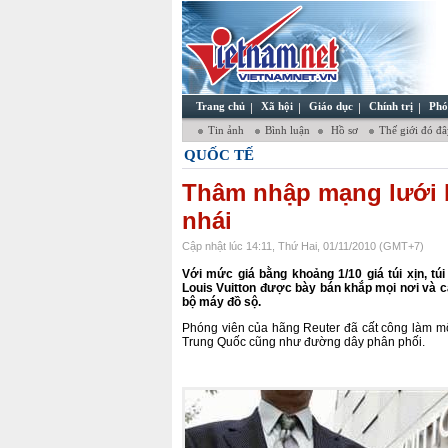
Trang chủ
Xã hội
Giáo dục
Chính trị
Phó
Tin ảnh
Bình luận
Hồ sơ
Thế giới đó đ
QUỐC TẾ
Thâm nhập mạng lưới 
nhái
Cập nhật lúc 14:11, Thứ Hai, 01/11/2010 (GMT+7)
Với mức giá bằng khoảng 1/10 giá túi xịn, túi
Louis Vuitton được bày bán khắp mọi nơi và cả
bộ máy đồ sộ.
Phóng viên của hãng Reuter đã cất công làm mộ
Trung Quốc cũng như đường dây phân phối.