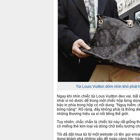
Túi Louis Vuitton dởm nhìn khó phát hi
Ngay khi nhìn chiếc túi Lous Vuitton đeo vai, bất
nhái vì nó được để trong một chiếc hộp từng dù
báo in phía trong hộp có nội dung: "Nguy hiểm, ch
bỏng nặng". Rõ ràng, đây không phải là thông đ
những thương hiệu xa xỉ nổi tiếng thế giới.
Tuy nhiên, chắc chắn là chiếc túi này rất giống t
có miếng thẻ kim loại và dòng chữ biểu tượng cho
Tôi đã đặt mua túi từ một website có tên gọi eric
dung khám phá những vấn đề ngày càng lớn: hàng