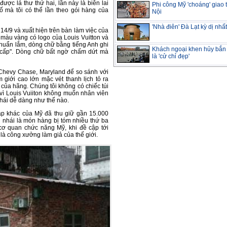
ược lá thư thứ hai, lần này là biên lai
Phi công Mỹ 'choáng' giao
 mà tôi có thể lần theo gói hàng của
Nội
'Nhà điên' Đà Lạt kỳ dị nhất
4/9 và xuất hiện trên bàn làm việc của
i màu vàng có logo của Louis Vuitton và
chuẩn lắm, dòng chữ bằng tiếng Anh ghi
Khách ngoại khen hủy bắn
 cấp". Dòng chữ bất ngờ chấm dứt mà
là 'cử chỉ đẹp'
i Chevy Chase, Maryland để so sánh với
 giới cao lớn mặc vét thanh lịch tỏ ra
 của hãng. Chúng tôi không có chiếc túi
 vì Louis Vuiiton không muốn nhân viên
hái dễ dàng như thế nào.
p khác của Mỹ đã thu giữ gần 15.000
 nhái là món hàng bị tóm nhiều thứ ba
cơ quan chức năng Mỹ, khi đề cập tới
là công xưởng làm giả của thế giới.