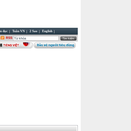
n đọc
Tuần VN
2 Sao
English
RSS