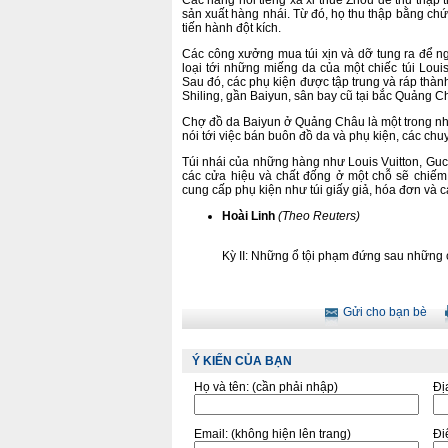
Các hãng nổi tiếng xa xỉ thuê Zhou để thu thập 
sản xuất hàng nhái. Từ đó, họ thu thập bằng ch
tiến hành đột kích.
Các công xưởng mua túi xịn và dỡ tung ra để ng
loại tới những miếng da của một chiếc túi Loui
Sau đó, các phụ kiện được tập trung và ráp thành
Shiling, gần Baiyun, sân bay cũ tại bắc Quảng C
Chợ đồ da Baiyun ở Quảng Châu là một trong nhữ
nói tới việc bán buôn đồ da và phụ kiện, các chu
Túi nhái của những hàng như Louis Vuitton, Guc
các cửa hiệu và chất đống ở một chỗ sẽ chiếm
cung cấp phụ kiện như túi giấy giả, hóa đơn và
Hoài Linh
(Theo Reuters)
Kỳ II: Những ổ tội phạm đứng sau những c
Gửi cho bạn bè
Ý KIẾN CỦA BẠN
Họ và tên:
(cần phải nhập)
Đị
Email:
(không hiện lên trang)
Điê