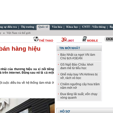
ng sự điều tra
Thị trường
Quốc tế
Văn hóa
Khoa học
CNTT - Viễn thông
Bạ
ây
Việt Nam và thế giới
THỂ THAO
MOBILE
bán hàng hiệu
TIN MỚI NHẤT
Báo Nhật ca ngợi VN làm
Chủ tịch ASEAN
GS Ngô Bảo Châu: khơi
đam mê từ tiểu học
 nhái của thương hiệu xa xỉ nổi tiếng
 trên internet. Đằng sau nó là cả một
Ghế máy bay VN Airlines bị
vỡ, rách vỏ bọc
t cuộc điều tra về hệ thống làm nhái ở
Chiêm ngưỡng cây hoa trăm
năm mới nở
Đua tăng lãi suất, vốn chạy
vòng quanh
HỒ SƠ