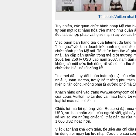
Túi Louis Vuitton nhái
Tuy nhiên, các quan chức hành pháp Mỹ cho biế
tự bán một loạt hàng hóa trên mạng như quần áo
đều là bất hợp pháp và họ sẽ mạnh tay với các h
Việc buôn bán hàng giả qua Internet đã tăng m
"nốt ngứa" với kinh doanh trở thành một mối đe 
chức hành pháp Mỹ nói. Tổ chức hợp tác và phát
nhái, ăn cắp bản quyền trong thế giới thương
2001 lên 250 tỷ USD vào năm 2007, năm gần n
không có một ước tính riêng rẽ về số tiền thu 
chức cho biết, nó rất đáng kể.
"Internet đã thay đổi hoàn toàn bộ mặt của vấn
nhiều", John Morton, trợ lý Bộ trưởng phụ trác
hiện bị tấn công, không phải từ đường phố mà từ 
Khách hàng ghé vào trang www.ericwhy.com có th
của Louis Vuitton, từ túi đeo vai màu hồng tới 
loại túi màu nâu cổ điển.
Chiếc túi mà tôi (phóng viên Reuters) đặt mua
USD, và theo nhận định của người viết, giá nà
kể khi so với những chiếc túi thật bán tại cửa 
1.000 USD hoặc hơn.
Việc đặt hàng khá đơn giản, tôi điền địa chỉ của
tín dụng, rồi ngay lập tức nhận được thư của côn