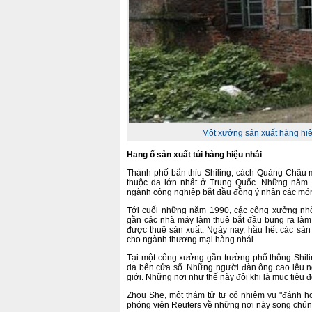
Một xưởng sản xuất hàng hi
Hang ổ sản xuất túi hàng hiệu nhái
Thành phố bẩn thỉu Shiling, cách Quảng Châu 
thuộc da lớn nhất ở Trung Quốc. Những năm 1
ngành công nghiệp bắt đầu đồng ý nhận các món
Tới cuối những năm 1990, các công xưởng nhỏ
gần các nhà máy làm thuê bắt đầu bung ra là
được thuê sản xuất. Ngày nay, hầu hết các sản
cho ngành thương mại hàng nhái.
Tại một công xưởng gần trường phổ thông Shilin
da bên cửa sổ. Những người đàn ông cao lêu n
giới. Những nơi như thế này đôi khi là mục tiêu đ
Zhou She, một thám tử tư có nhiệm vụ "đánh hơ
phóng viên Reuters về những nơi này song chúng