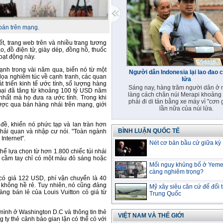
 bán trên mạng.
t, trang web trên và nhiều trang tương
, đồ điện tử, giày dép, đồng hồ, thuốc
oạt động này.
ạnh trong vài năm qua, biến nó từ một
Người dân Indonesia lại lao đao 
dọa nghiêm túc về cạnh tranh, các quan
lửa
 triển kinh tế ước tính, số lượng hàng
Sáng nay, hàng trăm người dân ở 
 mại đã tăng từ khoảng 100 tỷ USD năm
làng cách chân núi Merapi khoảng
hất mà họ đưa ra ước tính. Trong khi
phải đi di tản bằng xe máy vì "cơn 
được qua bán hàng nhái trên mạng, giới
lần nữa của núi lửa.
 đề, khiến nó phức tạp và lan tràn hơn
BÌNH LUẬN QUỐC TẾ
h hải quan và nhập cư nói. "Toàn ngành
Internet".
Nét cơ bản bầu cử giữa kỳ
ể lựa chọn từ hơn 1.800 chiếc túi nhái
ví cầm tay chỉ có một màu đỏ sáng hoặc
Mối nguy khủng bố ở Yem
càng nghiêm trọng?
 có giá 122 USD, phí vận chuyển là 40
y không hề rẻ. Tuy nhiên, nó cũng đáng
Mỹ xây siêu căn cứ để đối 
hàng bán lẻ của Louis Vuitton có giá từ
Trung Quốc
 mình ở Washington D.C và thông tin thẻ
VIỆT NAM VÀ THẾ GIỚI
g ty thẻ cảnh báo gian lận có thể có với