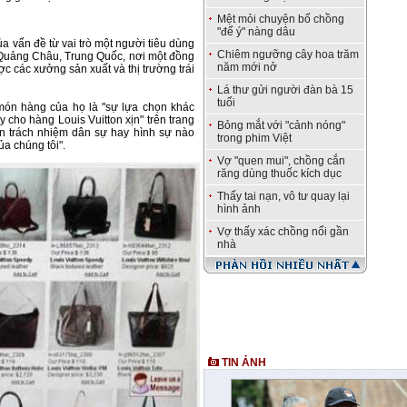
Mệt mỏi chuyện bố chồng
"để ý" nàng dâu
 vấn đề từ vai trò một người tiêu dùng
Chiêm ngưỡng cây hoa trăm
i Quảng Châu, Trung Quốc, nơi một đồng
năm mới nở
c các xưởng sản xuất và thị trường trái
Lá thư gửi người đàn bà 15
tuổi
 món hàng của họ là "sự lựa chọn khác
y cho hàng Louis Vuitton xịn" trên trang
Bỏng mắt với "cảnh nóng"
n trách nhiệm dân sự hay hình sự nào
trong phim Việt
a chúng tôi".
Vợ "quen mui", chồng cắn
răng dùng thuốc kích dục
Thấy tai nạn, vô tư quay lại
hình ảnh
Vợ thấy xác chồng nổi gần
nhà
TIN ẢNH