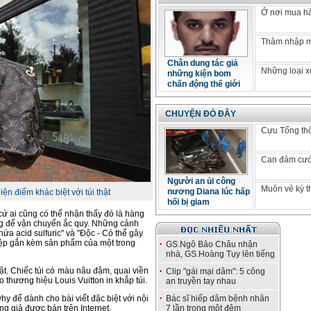
Ở nơi mua hà
Thâm nhập m
Chân dung tác giả
Những loại xe
những kiện bom
chấn động thế giới
CHUYỆN ĐÓ ĐÂY
Cựu Tổng th
Can đảm cưới
Người an ủi công
Muôn vẻ kỳ t
nương Diana lúc hấp
ện điểm khác biệt với túi thật
hối bị giam
 cứ ai cũng có thể nhận thấy đó là hàng
ng để vận chuyển ắc quy. Những cảnh
ứa acid sulfuric" và "Độc - Có thể gây
iệp gắn kèm sản phẩm của một trong
GS.Ngô Bảo Châu nhận
nhà, GS.Hoàng Tụy lên tiếng
hật. Chiếc túi có màu nâu đậm, quai viền
Clip "gái mại dâm": 5 công
 thương hiệu Louis Vuitton in khắp túi.
an truyền tay nhau
why để dành cho bài viết đặc biệt với nội
Bác sĩ hiếp dâm bệnh nhân
 giả được bán trên Internet.
7 lần trong một đêm