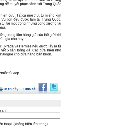
thông tin về địa điểm nhà kho và xưởng
ứng để thuyết phục cảnh sát Trung Quốc
hiên cứu. Tất cả mọi thứ, từ miếng kim
s Vuitton đều được làm tại Trung Quốc.
 túi tại một trong những công xưởng tại
hâu.
ng trung tâm hàng giả của thế giới khi
yên gia cho hay.
ci, Prada và Hermes nếu được lấy ra từ
 hết 5 sân bóng đá. Các cửa hiệu nhỏ
 catalogue cho cửa hàng bán buôn.
hiếc túi đẹp
In tin này
Chia sẻ
a chỉ:
̣n thoại:
(không hiện lên trang)