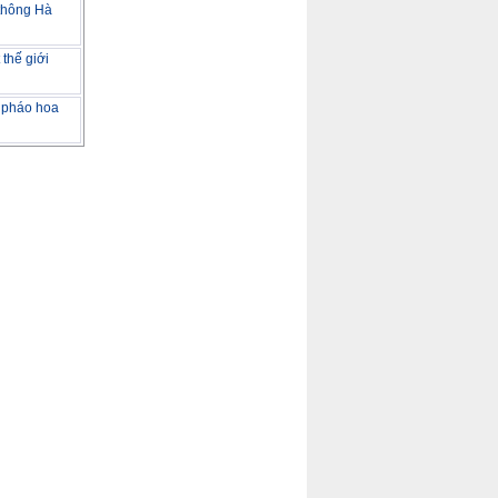
 thông Hà
 thế giới
 pháo hoa