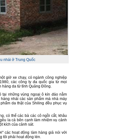
ệu nhái ở Trung Quốc
một giờ xe chạy, có ngành công nghiệp
980, các công ty đa quốc gia từ mọi
 hàng da từ tỉnh Quảng Đông.
 tại những vùng ngoại ô kín đáo nằm
m hàng nhái các sản phẩm mà nhà máy
 phẩm da thật của Shiling đều phục vụ
g, có thể các bà các cô ngồi cắt, khâu
gêu la cà bên cạnh làm nhiệm vụ cảnh
ột kích của cảnh sát.
i" các hoạt động làm hàng giả nói với
 tôi phải hoạt động lén.