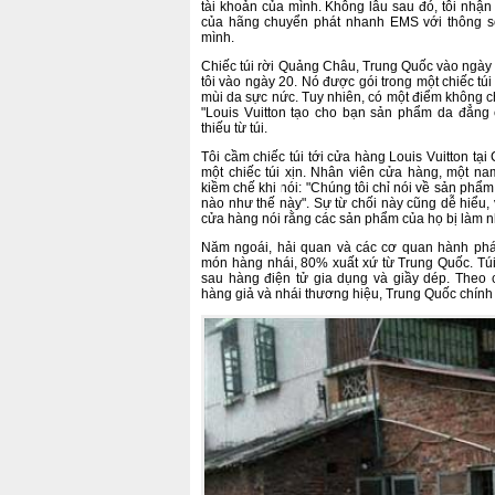
tài khoản của mình. Không lâu sau đó, tôi nhận đ
của hãng chuyển phát nhanh EMS với thông số
mình.
Chiếc túi rời Quảng Châu, Trung Quốc vào ngày 1
tôi vào ngày 20. Nó được gói trong một chiếc tú
mùi da sực nức. Tuy nhiên, có một điểm không 
"Louis Vuitton tạo cho bạn sản phẩm da đẳng
thiếu từ túi.
Tôi cầm chiếc túi tới cửa hàng Louis Vuitton tạ
một chiếc túi xịn. Nhân viên cửa hàng, một nam
kiềm chế khi nói: "Chúng tôi chỉ nói về sản phẩm
nào như thế này". Sự từ chối này cũng dễ hiểu,
cửa hàng nói rằng các sản phẩm của họ bị làm n
Năm ngoái, hải quan và các cơ quan hành phá
món hàng nhái, 80% xuất xứ từ Trung Quốc. Túi
sau hàng điện tử gia dụng và giầy dép. Theo 
hàng giả và nhái thương hiệu, Trung Quốc chính 